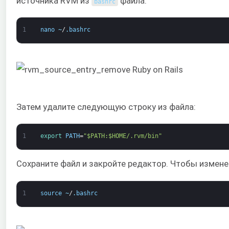
источника RVM из
файла:
bashrc
1
nano
~
/
.
bashrc
Затем удалите следующую строку из файла:
1
export 
PATH
=
"$PATH:$HOME/.rvm/bin"
Сохраните файл и закройте редактор. Чтобы изменен
1
source
~
/
.
bashrc