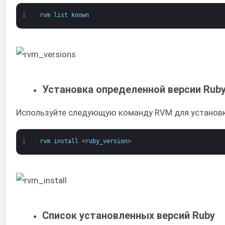
1
rvm 
list 
known
Установка определенной версии Rub
Используйте следующую команду RVM для установки
1
rvm 
install
<
ruby_version
>
Список установленных версий Ruby