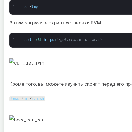
1
cd
/
tmp
Затем загрузите скрипт установки RVM:
1
curl
-
sSL 
https
:
//get.rvm.io -o rvm.sh
Кроме того, вы можете изучить скрипт перед его п
less
/
tmp
/
rvm
.
sh