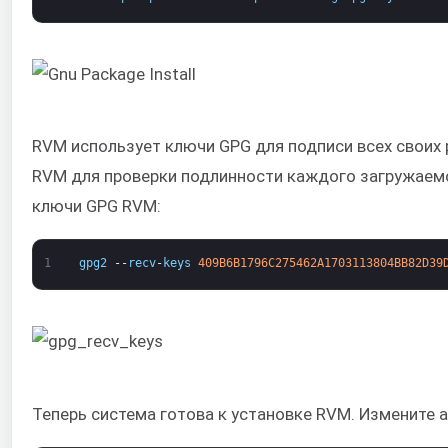
RVM использует ключи GPG для подписи всех своих
RVM для проверки подлинности каждого загружаем
ключи GPG RVM:
1
gpg2
--
recv
-
keys
409B6B1796C275462A1703113804BB82D39
Теперь система готова к установке RVM. Измените