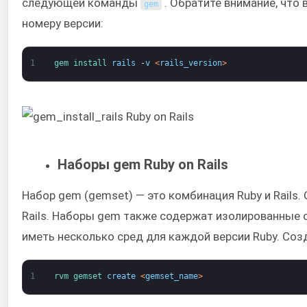
следующей команды
. Обратите внимание, что 
gem
номеру версии:
1
gem 
install 
rails
-
v
<
rails_version
>
Наборы gem Ruby on Rails
Набор gem (gemset) — это комбинация Ruby и Rails.
Rails. Наборы gem также содержат изолированные
иметь несколько сред для каждой версии Ruby. Соз
1
rvm 
gemset 
create
<
gemset_name
>