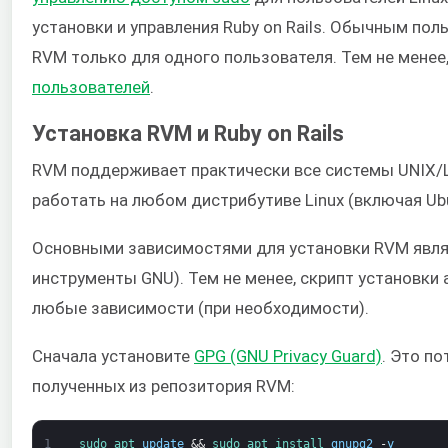
установки и управления Ruby on Rails. Обычным по
RVM только для одного пользователя. Тем не мене
пользователей
.
Установка RVM и Ruby on Rails
RVM поддерживает практически все системы UNIX/L
работать на любом дистрибутиве Linux (включая Ubu
Основными зависимостями для установки RVM явл
инструменты GNU). Тем не менее, скрипт установки
любые зависимости (при необходимости).
Сначала установите
GPG (GNU Privacy Guard)
. Это п
полученных из репозитория RVM:
1
sudo 
apt 
update
&&
sudo 
apt 
install 
gnupg2
-
y