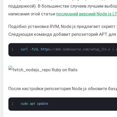
поддержкой). В большинстве случаев лучшим выбор
написания этой статьи
последней версией Node.js LT
Подобно установке RVM, Node.js предлагает скрипт
Следующая команда добавит репозиторий APT для
1
curl
-
fsSL 
https
:
//deb.nodesource.com/setup_lts.x | 
После настройки репозитория Node.js обновите баз
1
sudo 
apt 
update