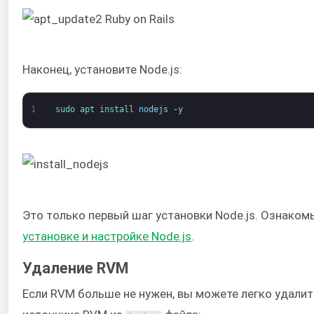
Наконец, установите Node.js:
1
sudo 
apt 
install 
nodejs
-
y
Это только первый шаг установки Node.js. Ознаком
установке и настройке Node.js
.
Удаление RVM
Если RVM больше не нужен, вы можете легко удалить