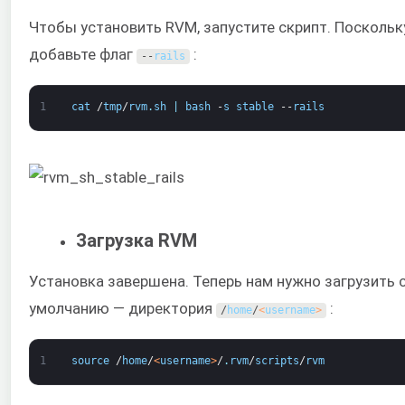
Чтобы установить RVM, запустите скрипт. Поскольку
добавьте флаг
:
--
rails
1
cat
/
tmp
/
rvm
.
sh
|
bash
-
s
stable
--
rails
Загрузка RVM
Установка завершена. Теперь нам нужно загрузить 
умолчанию — директория
:
/
home
/
<
username
>
1
source
/
home
/
<
username
>
/
.
rvm
/
scripts
/
rvm