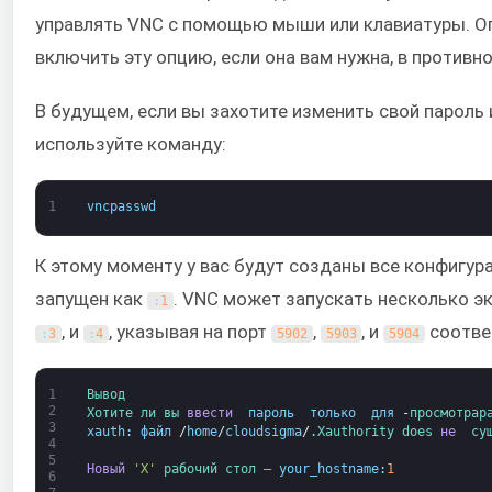
управлять VNC с помощью мыши или клавиатуры. Оп
включить эту опцию, если она вам нужна, в противн
В будущем, если вы захотите изменить свой пароль
используйте команду:
1
vncpasswd
К этому моменту у вас будут созданы все конфигур
запущен как
. VNC может запускать несколько эк
:
1
, и
, указывая на порт
,
, и
соотве
:
3
:
4
5902
5903
5904
1
Вывод
2
Хотите 
ли 
вы 
ввести 
пароль 
только 
для 
-
просмотра
p
3
xauth
:
файл
/
home
/
cloudsigma
/
.
Xauthority 
does 
не 
су
4
5
Новый
'X'
рабочий стол 
—
your_hostname
:
1
6