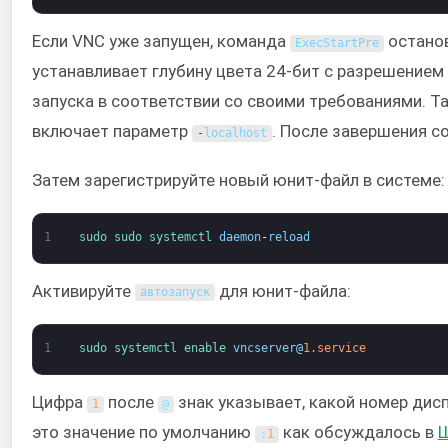
Если VNC уже запущен, команда
останов
ExecStartPre
устанавливает глубину цвета 24-бит с разрешение
запуска в соответствии со своими требованиями. Т
включает параметр
. После завершения с
-
localhost
Затем зарегистрируйте новый юнит-файл в системе:
1
sudo 
sudo 
systemctl 
daemon
-
reload
Активируйте
для юнит-файла:
автозапуск
1
sudo 
systemctl 
enable 
vncserver
@
1.service
Цифра
после
знак указывает, какой номер дис
1
@
это значение по умолчанию
как обсуждалось в
Ш
:
1