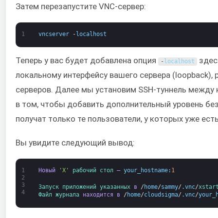
Затем перезапустите VNC-сервер:
1
vncserver
-
localhost
Теперь у вас будет добавлена опция
здесь
-
localhost
локальному интерфейсу вашего сервера (loopback),
серверов. Далее мы установим SSH-туннель между 
в том, чтобы добавить дополнительный уровень бе
получат только те пользователи, у которых уже есть
Вы увидите следующий вывод:
1
Новый
'X'
рабочий стол 
—
your_hostname
:
1
2
3
Запуск 
приложений 
указанных 
в
/
home
/
sammy
/
.
vnc
/
xstar
4
Файл 
журнала 
находится в
/
home
/
cloudsigma
/
.
vnc
/
your_