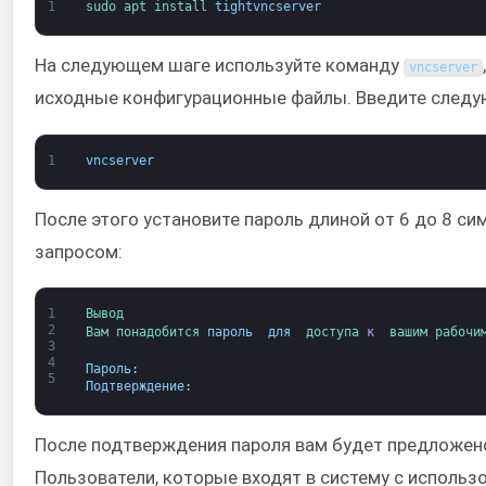
1
sudo 
apt 
install 
tightvncserver
На следующем шаге используйте команду
vncserver
исходные конфигурационные файлы. Введите следу
1
vncserver
После этого установите пароль длиной от 6 до 8 с
запросом:
1
Вывод
2
Вам 
понадобится 
пароль 
для 
доступа 
к 
вашим 
рабочи
3
4
Пароль
:
5
Подтверждение
:
После подтверждения пароля вам будет предложено
Пользователи, которые входят в систему с использ