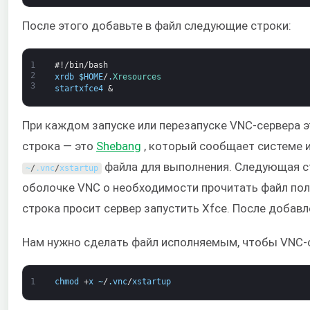
После этого добавьте в файл следующие строки:
1
#!/bin/bash
2
xrdb
$
HOME
/
.
Xresources
3
startxfce4
&
При каждом запуске или перезапуске VNC-сервера 
строка — это
Shebang
, который сообщает системе 
файла для выполнения. Следующая 
~
/
.
vnc
/
xstartup
оболочке VNC о необходимости прочитать файл по
строка просит сервер запустить Xfce. После добавл
Нам нужно сделать файл исполняемым, чтобы VNC-с
1
chmod
+
x
~
/
.
vnc
/
xstartup