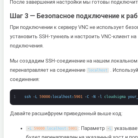
После завершения настройки мы готовы подключит
Шаг 3 — Безопасное подключение к ра
При подключении к серверу VNC не использует без
установить SSH-туннель и настроить VNC-клиент на
подключения.
Мы создадим SSH-соединение на нашем локально
перенаправляет на соединение
. Используй
localhost
соединения:
1
ssh
-
L
59000
:
localhost
:
5901
-
C
-
N
-
l
cloudsigma 
your
Давайте расшифруем приведенный выше код:
: Параметр
указывает
-
L
59000
:
localhost
:
5901
-
L
будет перенаправлен на указанный хост и пор