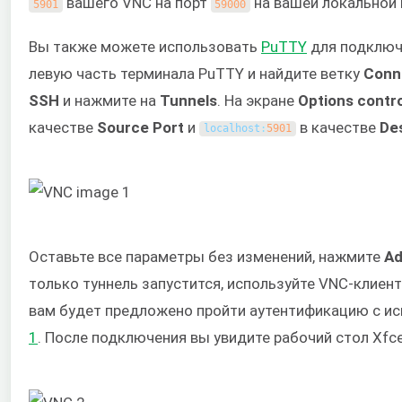
вашего VNC на порт
на вашей локальной 
5901
59000
Вы также можете использовать
PuTTY
для подключе
левую часть терминала PuTTY и найдите ветку
Conn
SSH
и нажмите на
Tunnels
. На экране
Options contro
качестве
Source Port
и
в качестве
Des
localhost
:
5901
Оставьте все параметры без изменений, нажмите
A
только туннель запустится, используйте VNC-клиен
вам будет предложено пройти аутентификацию с ис
1
. После подключения вы увидите рабочий стол Xfc