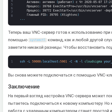
4
Активен
:
активен
(
работает
)
с
Чт
2020-05-07
17
:
2
5
Процесс
:
39768
ExecStartPre=/usr/bin/vncserver
-
6
Процесс
:
39772
ExecStart=/usr/bin/vncserver
-dep
7
Главный
PID
:
39795
(
Xtightvnc
)
8
.
.
.
Теперь ваш VNC-сервер готов к использованию при 
помощью
команд, как и любой другой слу
systemctl
заметите никакой разницы. Чтобы восстановить по
1
ssh
-
L
59000
:
localhost
:
5901
-
C
-
N
-
l
cloudsigma 
your
Вы снова можете подключаться с помощью VNC-кл
Заключение
На первый взгляд настройка VNC-сервера может по
пытаетесь подключиться к новому компьютеру. Но 
работа с удаленным компьютером станет простой и