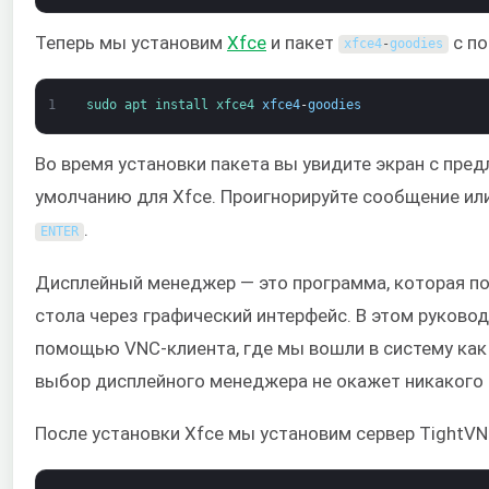
Теперь мы установим
Xfce
и пакет
с п
xfce4
-
goodies
1
sudo 
apt 
install 
xfce4 
xfce4
-
goodies
Во время установки пакета вы увидите экран с пр
умолчанию для Xfce. Проигнорируйте сообщение или
.
ENTER
Дисплейный менеджер — это программа, которая по
стола через графический интерфейс. В этом руково
помощью VNC-клиента, где мы вошли в систему как 
выбор дисплейного менеджера не окажет никакого в
После установки Xfce мы установим сервер TightVN