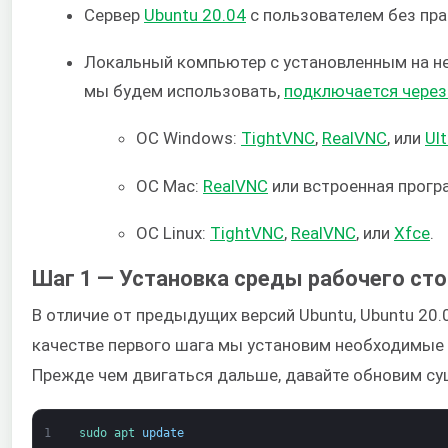
Сервер
Ubuntu 20.04
с пользователем без пра
Локальный компьютер с установленным на не
мы будем использовать,
подключается через
ОС Windows:
TightVNC
,
RealVNC
, или
Ul
ОС Mac:
RealVNC
или встроенная прог
ОС Linux:
TightVNC
,
RealVNC
, или
Xfce
.
Шаг 1 — Установка среды рабочего сто
В отличие от предыдущих версий Ubuntu, Ubuntu 20.
качестве первого шага мы установим необходимые 
Прежде чем двигаться дальше, давайте обновим с
1
sudo 
apt 
update