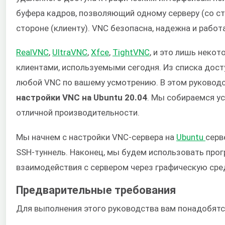
буфера кадров, позволяющий одному серверу (со с
стороне (клиенту). VNC безопасна, надежна и работ
RealVNC
,
UltraVNC
,
Xfce
,
TightVNC
, и это лишь неко
клиентами, используемыми сегодня. Из списка дос
любой VNC по вашему усмотрению. В этом руковод
настройки VNC на Ubuntu 20.04
. Мы собираемся у
отличной производительности.
Мы начнем с настройки VNC-сервера на
Ubuntu
серв
SSH-туннель. Наконец, мы будем использовать про
взаимодействия с сервером через графическую сред
Предварительные требования
Для выполнения этого руководства вам понадобятс