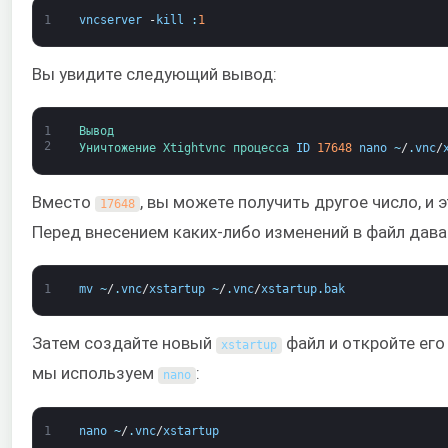
1
vncserver
-
kill
:
1
Вы увидите следующий вывод:
1
Вывод
2
Уничтожение 
Xtightvnc 
процесса 
ID
17648
nano
~
/
.
vnc
/
Вместо
, вы можете получить другое число, и
17648
Перед внесением каких-либо изменений в файл дав
1
mv
~
/
.
vnc
/
xstartup
~
/
.
vnc
/
xstartup
.
bak
Затем создайте новый
файл и откройте его
xstartup
мы используем
:
nano
1
nano
~
/
.
vnc
/
xstartup