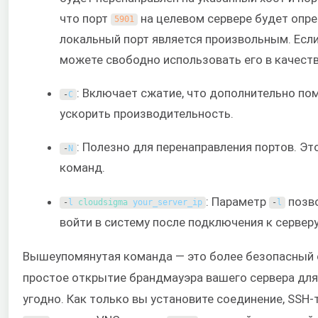
что порт
на целевом сервере будет опр
5901
локальный порт является произвольным. Если 
можете свободно использовать его в качеств
: Включает сжатие, что дополнительно по
-
C
ускорить производительность.
: Полезно для перенаправления портов. Э
-
N
команд.
: Параметр
позво
-
l
cloudsigma 
your_server_ip
-
l
войти в систему после подключения к серверу
Вышеупомянутая команда — это более безопасный 
простое открытие брандмауэра вашего сервера для
угодно. Как только вы установите соединение, SSH