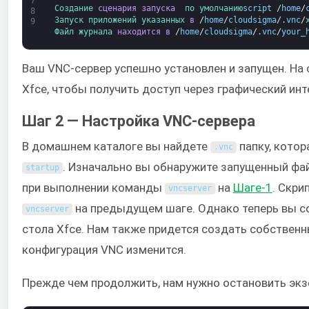
7
Создание 
сценария запуска 
по умолчанию
script
/
home
/
8
Запуск 
приложений 
указанных 
в
/
home
/
cloudsigma
/
.
vnc
/
9
Файл 
журнала 
находится в
/
home
/
cloudsigma
/
.
vnc
/
your_
Ваш VNC-сервер успешно установлен и запущен. На
Xfce, чтобы получить доступ через графический инт
Шаг 2 — Настройка VNC-сервера
В домашнем каталоге вы найдете
папку, кото
.
vnc
. Изначально вы обнаружите запущенный фа
startup
при выполнении команды
на
Шаге-1
. Скри
vncserver
на предыдущем шаге. Однако теперь вы с
vncserver
стола Xfce. Нам также придется создать собственны
конфигурация VNC изменится.
Прежде чем продолжить, нам нужно остановить экз