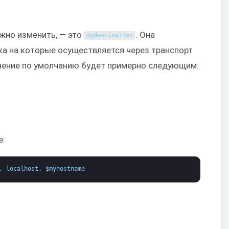
ужно изменить, — это
. Она
mydestination
ка на которые осуществляется через транспорт
чение по умолчанию будет примерно следующим:
е:
,
localhost
,
$
myhostname