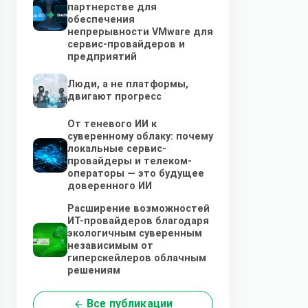
партнерстве для
обеспечения
непрерывности VMware для
сервис-провайдеров и
предприятий
Люди, а не платформы,
двигают прогресс
От теневого ИИ к
суверенному облаку: почему
локальные сервис-
провайдеры и телеком-
операторы — это будущее
доверенного ИИ
Расширение возможностей
ИТ-провайдеров благодаря
экологичным суверенным
независимым от
гиперскейлеров облачным
решениям
Все публикации