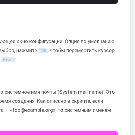
дующее окно конфигурации. Опция по умолчанию
 выбор, нажмите
, чтобы переместить курсор
TAB
е
:
Enter
 системное имя почты (System mail name). Это
ремя создания. Как описано в скрипте, если
та — «foo@example.org», то системным именем