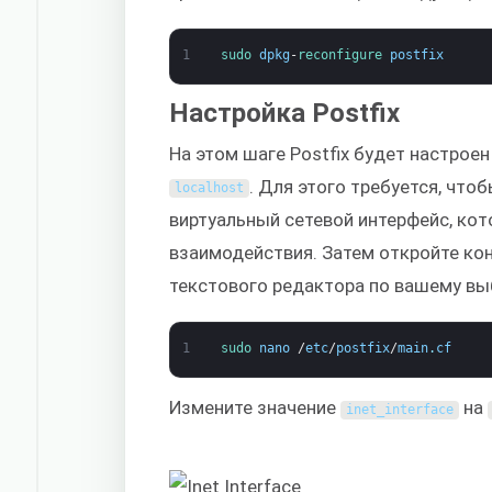
1
sudo 
dpkg
-
reconfigure 
postfix
Настройка Postfix
На этом шаге Postfix будет настроен
. Для этого требуется, что
localhost
виртуальный сетевой интерфейс, кот
взаимодействия. Затем откройте ко
текстового редактора по вашему вы
1
sudo 
nano
/
etc
/
postfix
/
main
.
cf
Измените значение
на
inet_interface