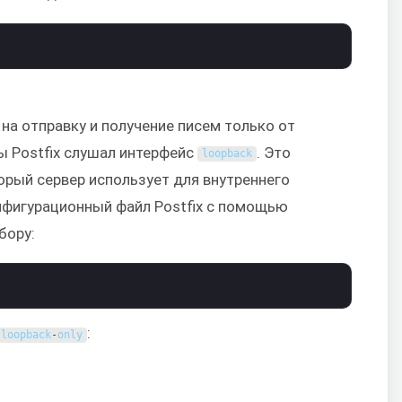
 на отправку и получение писем только от
бы Postfix слушал интерфейс
. Это
loopback
орый сервер использует для внутреннего
нфигурационный файл Postfix с помощью
бору:
:
loopback
-
only