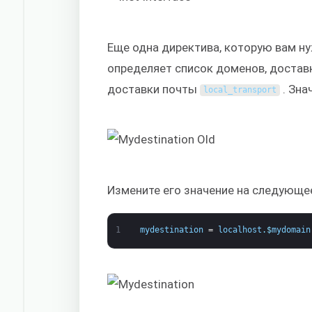
Еще одна директива, которую вам н
определяет список доменов, достав
доставки почты
. Зна
local_transport
Измените его значение на следующе
1
mydestination
=
localhost
.
$
mydomain