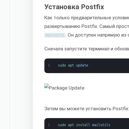
Установка Postfix
Как только предварительные условия
развертыванию Postfix. Самый прост
. Он доступен напрямую из
mailutils
Сначала запустите терминал и обнов
1
sudo 
apt 
update
Затем вы можете установить Postfix
1
sudo 
apt 
install 
mailutils