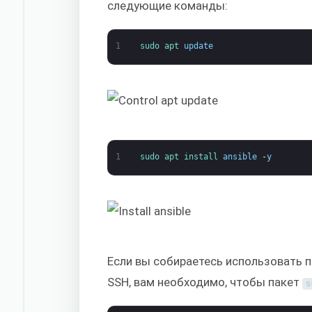
следующие команды:
1
sudo 
apt 
update
1
sudo 
apt 
install 
ansible
-
y
Если вы собираетесь использовать 
SSH, вам необходимо, чтобы пакет
s