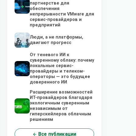
партнерстве для
обеспечения
непрерывности VMware для
сервис-провайдеров и
предприятий
Люди, а не платформы,
двигают прогресс
От теневого ИИ к
суверенному облаку: почему
локальные сервис-
провайдеры и телеком-
операторы — это будущее
доверенного ИИ
Расширение возможностей
ИТ-провайдеров благодаря
экологичным суверенным
независимым от
гиперскейлеров облачным
решениям
Все публикации