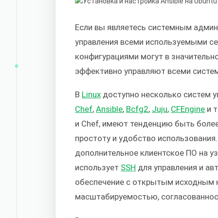
Если вы являетесь системным админ
управления всеми используемыми с
конфигурациями могут в значительно
эффективно управляют всеми систем
В
Linux
доступно несколько систем у
Chef
,
Ansible
,
Bcfg2
,
Juju
,
CFEngine
и т
и Chef, имеют тенденцию быть боле
простоту и удобство использования.
дополнительное клиентское ПО на узл
использует
SSH
для управления и ав
обеспечение с открытым исходным 
масштабируемостью, согласованно