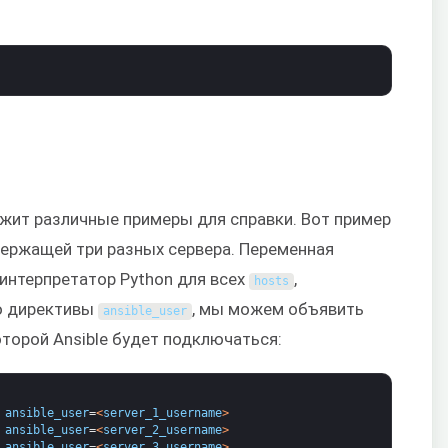
жит различные примеры для справки. Вот пример
держащей три разных сервера. Переменная
интерпретатор Python для всех
,
hosts
ю директивы
, мы можем объявить
ansible_user
оторой Ansible будет подключаться:
ansible_user
=
<
server_1_username
>
ansible_user
=
<
server_2_username
>
ansible_user
=
<
server_3_username
>