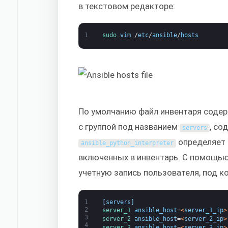
в текстовом редакторе:
1
sudo 
vim
/
etc
/
ansible
/
hosts
По умолчанию файл инвентаря содер
с группой под названием
, со
servers
определяет 
ansible_python_interpreter
включенных в инвентарь. С помощь
учетную запись пользователя, под к
1
[
servers
]
2
server_1 
ansible_host
=
<
server_1_ip
>
3
server_2 
ansible_host
=
<
server_2_ip
>
4
server_3 
ansible_host
=
<
server_3_ip
>