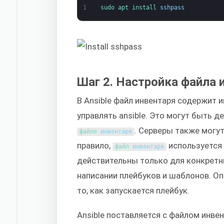
1
sudo 
apt 
install 
sshpass
Шаг 2. Настройка файла 
В Ansible файл инвентаря содержит
управлять ansible. Это могут быть д
. Серверы также могут
файле 
инвентаря
правило,
используется 
файл 
инвентаря
действительны только для конкрет
написании плейбуков и шаблонов. О
то, как запускается плейбук.
Ansible поставляется с файлом инве