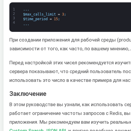
1
.
.
.
2
$
max_calls_limit
=
3
;
3
$
time_period
=
15
;
4
.
.
.
При создании приложения для рабочей среды (produ
зависимости от того, как часто, по вашему мнению,
Перед настройкой этих чисел рекомендуется изучить
сервера показывают, что средний пользователь по
использовать это число в качестве примера для на
Заключение
В этом руководстве вы узнали, как использовать сер
работает ограничение частоты запросов с Redis, в
приложения. Мы рекомендуем вам изучить реальные
Custom Search JSON API
, и другую подобную докум