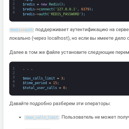
2
$
redis
=
new
Redis
(
)
;
3
$
redis
-
>
connect
(
'127.0.0.1'
,
6379
)
;
4
$
redis
-
>
auth
(
'REDIS_PASSWORD'
)
;
поддерживает аутентификацию на сервере
Redis
-
>
auth
локально (через localhost), но если вы имеете дело
Далее в том же файле установите следующие перем
1
.
.
.
2
3
$
max_calls_limit
=
3
;
4
$
time_period
=
15
;
5
$
total_user_calls
=
0
;
Давайте подробно разберем эти операторы:
: Пользователь не может полу
$
max_calls_limit