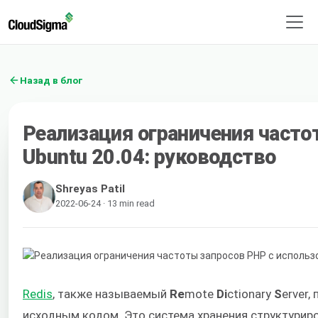
Назад в блог
Реализация ограничения часто
Ubuntu 20.04: руководство
Shreyas Patil
2022-06-24 · 13 min read
Redis
, также называемый
Re
mote
Di
ctionary
S
erver
исходным кодом. Это система хранения структурир