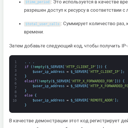
: Это используется в качестве вр
$
time_period
разрешен доступ к ресурсу в соответствии с
: Суммирует количество раз,
$
total_user_calls
времени.
Затем добавьте следующий код, чтобы получить IP-
1
.
.
.
2
if
(
!
empty
(
$
_SERVER
[
'HTTP_CLIENT_IP'
]
)
)
{
3
$
user_ip_address
=
$
_SERVER
[
'HTTP_CLIENT_IP'
]
;
4
}
5
elseif
(
!
empty
(
$
_SERVER
[
'HTTP_X_FORWARDED_FOR'
]
)
)
{
6
$
user_ip_address
=
$
_SERVER
[
'HTTP_X_FORWARDED_F
7
}
8
else
{
9
$
user_ip_address
=
$
_SERVER
[
'REMOTE_ADDR'
]
;
10
}
В качестве демонстрации этот код регистрирует дейс