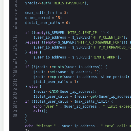
4
$redis
-
>
auth
(
'REDIS_PASSWORD'
)
;
5
6
$max_calls_limit
=
3
;
7
$time_period
=
15
;
8
$total_user_calls
=
0
;
9
10
11
if
(
!
empty
(
$_SERVER
[
'HTTP_CLIENT_IP'
]
)
)
{
12
$user_ip_address
=
$_SERVER
[
'HTTP_CLIENT_IP'
]
;
13
}
elseif
(
!
empty
(
$_SERVER
[
'HTTP_X_FORWARDED_FOR'
]
)
)
14
$user_ip_address
=
$_SERVER
[
'HTTP_X_FORWARDED_F
15
}
else
{
16
$user_ip_address
=
$_SERVER
[
'REMOTE_ADDR'
]
;
17
}
18
if
(
!
$redis
-
>
exists
(
$user_ip_address
)
)
{
19
20
$redis
-
>
set
(
$user_ip_address
,
1
)
;
21
$redis
-
>
expire
(
$user_ip_address
,
$time_period
)
;
22
$total_user_calls
=
1
;
23
}
else
{
24
$redis
-
>
INCR
(
$user_ip_address
)
;
25
$total_user_calls
=
$redis
-
>
get
(
$user_ip_addres
26
if
(
$total_user_calls
>
$max_calls_limit
)
{
27
echo
"User "
.
$user_ip_address
.
" limit excee
28
exit
(
)
;
29
30
}
}
echo
"Welcome "
.
$user_ip_address
.
" total calls 
?>