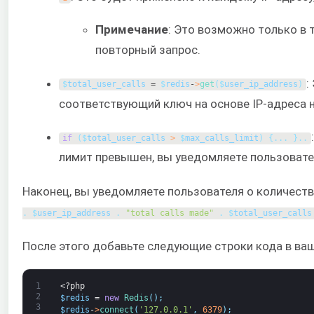
Примечание
: Это возможно только в т
повторный запрос.
:
$
total_user_calls
=
$
redis
-
>
get
(
$
user_ip_address
)
соответствующий ключ на основе IP-адреса н
if
(
$
total_user_calls
>
$
max_calls_limit
)
{
.
.
.
}
.
.
лимит превышен, вы уведомляете пользоват
Наконец, вы уведомляете пользователя о количест
.
$
user_ip_address
.
"total calls made"
.
$
total_user_calls
После этого добавьте следующие строки кода в ва
1
<?php
2
$redis
=
new
Redis
(
)
;
3
$redis
-
>
connect
(
'127.0.0.1'
,
6379
)
;