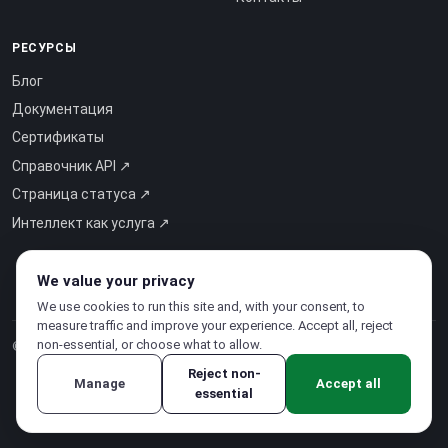
РЕСУРСЫ
Блог
Документация
Сертификаты
Справочник API ↗
Страница статуса ↗
Интеллект как услуга ↗
We value your privacy
We use cookies to run this site and, with your consent, to
measure traffic and improve your experience. Accept all, reject
non-essential, or choose what to allow.
© 2026 CloudSigma Holding AG.
Все права защищены
.
Reject non-
Manage
Accept all
essential
Политика конфиденциальности
·
Условия использования