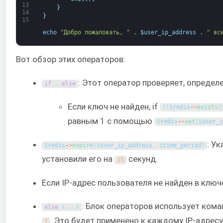
13
}
14
}
15
echo
"Добро пожаловать, "
.
$
user_ip_address
.
" вс
Вот обзор этих операторов:
: Этот оператор проверяет, определе
if
.
.
.
else
Если ключ не найден, if
(
!
$
redis
-
>
exists
(
равным 1 с помощью
$
redis
-
>
set
(
$
user_i
: У
$
redis
-
>
expire
(
$
user_ip_address
,
$
time_period
)
установили его на
секунд.
15
Если IP-адрес пользователя не найден в ключ
: Блок операторов использует ком
else
{
.
.
.
}
. Это будет применено к каждому IP-адресу
1