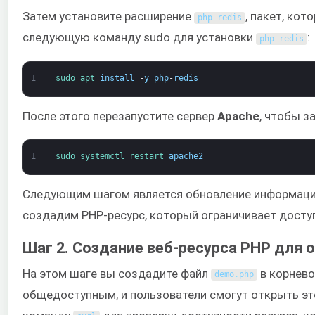
Затем установите расширение
, пакет, ко
php
-
redis
следующую команду sudo для установки
:
php
-
redis
1
sudo 
apt 
install
-
y
php
-
redis
После этого перезапустите сервер
Apache
, чтобы з
1
sudo 
systemctl 
restart 
apache2
Следующим шагом является обновление информации 
создадим PHP-ресурс, который ограничивает доступ
Шаг 2. Создание веб-ресурса PHP для 
На этом шаге вы создадите файл
в корнево
demo
.
php
общедоступным, и пользователи смогут открыть эт