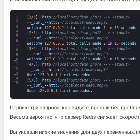
1
[
1
/
5
]
:
http
:
//localhost/demo.php?1 --> <stdout>
2
--
_curl_
--
http
:
//localhost/demo.php?1
3
Welcome
127.0.0.1
total 
calls 
made
1
in
15
seconds
4
[
2
/
5
]
:
http
:
//localhost/demo.php?2 --> <stdout>
5
--
_curl_
--
http
:
//localhost/demo.php?2
6
Welcome
127.0.0.1
total 
calls 
made
2
in
15
seconds
7
[
3
/
5
]
:
http
:
//localhost/demo.php?3 --> <stdout>
8
--
_curl_
--
http
:
//localhost/demo.php?3
9
Welcome
127.0.0.1
total 
calls 
made
3
in
15
seconds
10
11
[
4
/
5
]
:
http
:
//localhost/demo.php?4 --> <stdout>
12
--
_curl_
--
http
:
//localhost/demo.php?4
13
User
127.0.0.1
limit 
exceeded
.
14
[
5
/
5
]
:
http
:
//localhost/demo.php?5 --> <stdout>
15
--
_curl_
--
http
:
//localhost/demo.php?5
User
127.0.0.1
limit 
exceeded
.
Первые три запроса, как видите, прошли без пробл
Весьма вероятно, что сервер Redis снижает скорост
Вы указали низкие значения для двух переменных, 