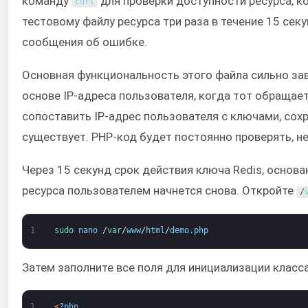
команду
для проверки доступности ресурса, к
curl
тестовому файлу ресурса три раза в течение 15 се
сообщения об ошибке.
Основная функциональность этого файла сильно зави
основе IP-адреса пользователя, когда тот обращае
сопоставить IP-адрес пользователя с ключами, сохр
существует. PHP-код будет постоянно проверять, н
Через 15 секунд срок действия ключа Redis, основа
ресурса пользователем начнется снова. Откройте
/
1
sudo 
nano
/
var
/
www
/
html
/
demo
.
php
Затем заполните все поля для инициализации класса
1
<
?
php