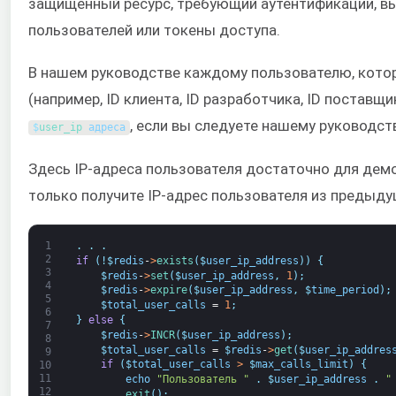
защищенный ресурс, требующий аутентификации, вы
пользователей или токены доступа.
В нашем руководстве каждому пользователю, котор
(например, ID клиента, ID разработчика, ID поставщ
, если вы следуете нашему руководств
$
user_ip 
адреса
Здесь IP-адреса пользователя достаточно для демо
только получите IP-адрес пользователя из предыду
1
.
.
.
2
if
(
!
$
redis
-
>
exists
(
$
user_ip_address
)
)
{
3
$
redis
-
>
set
(
$
user_ip_address
,
1
)
;
4
$
redis
-
>
expire
(
$
user_ip_address
,
$
time_period
)
;
5
$
total_user_calls
=
1
;
6
}
else
{
7
$
redis
-
>
INCR
(
$
user_ip_address
)
;
8
$
total_user_calls
=
$
redis
-
>
get
(
$
user_ip_addres
9
if
(
$
total_user_calls
>
$
max_calls_limit
)
{
10
11
echo
"Пользователь "
.
$
user_ip_address
.
"
12
exit
(
)
;