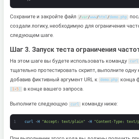
Сохраните и закройте файл
посл
/
var
/
www
/
html
/
demo
.
php
создали логику, необходимую для ограничения част
следующем шаге.
Шаг 3. Запуск теста ограничения часто
На этом шаге вы будете использовать команду
curl
тщательно протестировать скрипт, выполните одну 
добавив фиктивный аргумент URL к
конца 
demo
.
php
в конце вашего запроса.
[
1
-
5
]
Выполните следующую
команду ниже:
curl
1
curl
-
H
"Accept: text/plain"
-
H
"Content-Type: text/
При выполнении этого кода вы должны получить п