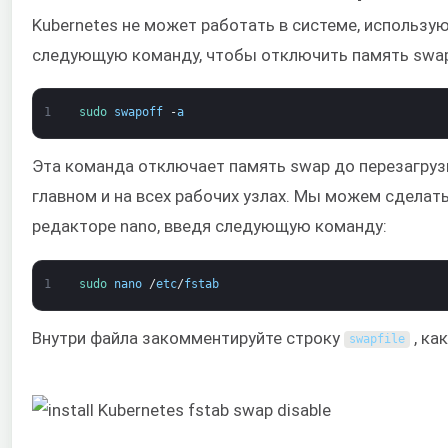
Kubernetes не может работать в системе, использ
следующую команду, чтобы отключить память swap
1
sudo 
swapoff
-
a
Эта команда отключает память swap до перезагрузк
главном и на всех рабочих узлах. Мы можем сделат
редакторе nano, введя следующую команду:
1
sudo 
nano
/
etc
/
fstab
Внутри файла закомментируйте строку
, ка
swapfile