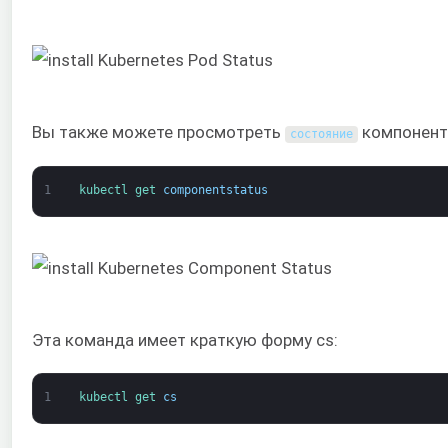
Вы также можете просмотреть
компоненто
состояние
1
kubectl 
get 
componentstatus
Эта команда имеет краткую форму cs:
1
kubectl 
get 
cs