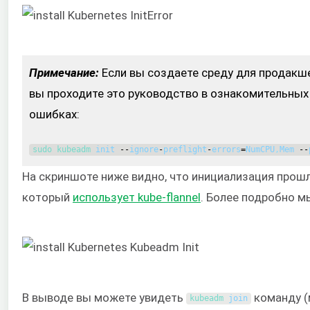
Примечание:
Если вы создаете среду для продакш
вы проходите это руководство в ознакомительных
ошибках:
sudo 
kubeadm 
init
--
ignore
-
preflight
-
errors
=
NumCPU
,
Mem
--
На скриншоте ниже видно, что инициализация прошла
который
использует kube-flannel
. Более подробно м
В выводе вы можете увидеть
команду (м
kubeadm 
join