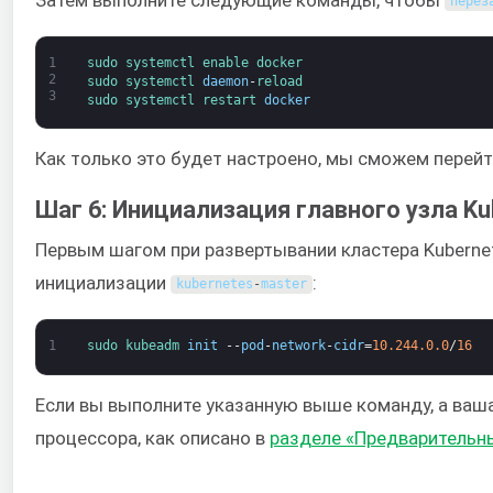
перез
1
sudo 
systemctl 
enable 
docker
2
sudo 
systemctl 
daemon
-
reload
3
sudo 
systemctl 
restart 
docker
Как только это будет настроено, мы сможем перейт
Шаг 6: Инициализация главного узла Ku
Первым шагом при развертывании кластера Kubernet
инициализации
:
kubernetes
-
master
1
sudo 
kubeadm 
init
--
pod
-
network
-
cidr
=
10.244.0.0
/
16
Если вы выполните указанную выше команду, а ваш
процессора, как описано в
разделе «Предварительн