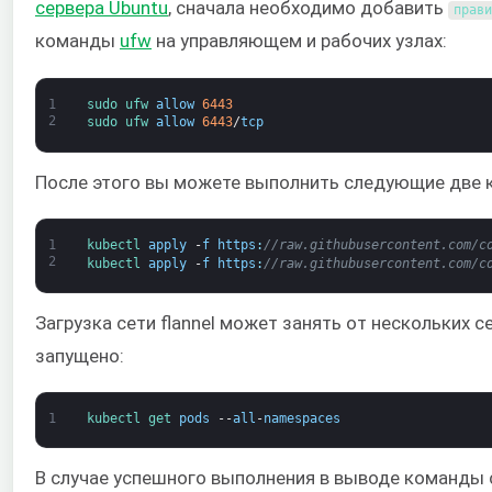
сервера Ubuntu
, сначала необходимо добавить
прави
команды
ufw
на управляющем и рабочих узлах:
1
sudo 
ufw 
allow
6443
2
sudo 
ufw 
allow
6443
/
tcp
После этого вы можете выполнить следующие две 
1
kubectl 
apply
-
f
https
:
//raw.githubusercontent.com/c
2
kubectl 
apply
-
f
https
:
//raw.githubusercontent.com/c
Загрузка сети flannel может занять от нескольких
запущено:
1
kubectl 
get 
pods
--
all
-
namespaces
В случае успешного выполнения в выводе команды с