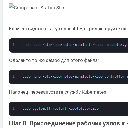
Если вы видите статус unhealthy, отредактируйте 
1
sudo 
nano
/
etc
/
kubernetes
/
manifests
/
kube
-
scheduler
.
y
Сделайте то же самое для этого файла:
1
sudo 
nano
/
etc
/
kubernetes
/
manifests
/
kube
-
controller
-
Наконец, перезапустите службу Kubernetes:
1
sudo 
systemctl 
restart 
kubelet
.
service
Шаг 8. Присоединение рабочих узлов к 