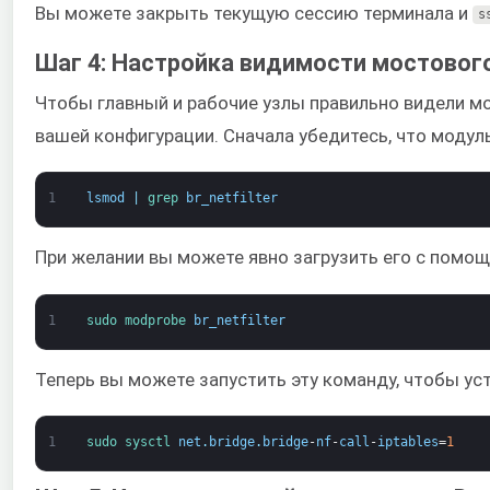
Вы можете закрыть текущую сессию терминала и
s
Шаг 4: Настройка видимости мостового
Чтобы главный и рабочие узлы правильно видели м
вашей конфигурации. Сначала убедитесь, что модул
1
lsmod
|
grep 
br_netfilter
При желании вы можете явно загрузить его с помо
1
sudo 
modprobe 
br_netfilter
Теперь вы можете запустить эту команду, чтобы уст
1
sudo 
sysctl 
net
.
bridge
.
bridge
-
nf
-
call
-
iptables
=
1