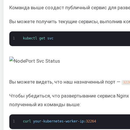
Команда выше создаст публичный сервис для разве
Вы можете получить текущие сервисы, выполнив ко
1
kubectl 
get 
svc
Вы можете видеть, что наш назначенный порт —
322
Чтобы убедиться, что развертывание сервиса Ngin
полученный из команды выше:
1
curl 
your
-
kubernetes
-
worker
-
ip
:
32264