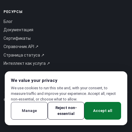
РЕСУРСЫ
Блог
Документация
Сертификаты
Справочник API ↗
Страница статуса ↗
Интеллект как услуга ↗
We value your privacy
We use cookies to run this site and, with your consent, to
measure traffic and improve your experience. Accept all, reject
non-essential, or choose what to allow.
© 2026 CloudSigma Holding AG.
Все права защищены
.
Reject non-
Manage
Accept all
essential
Политика конфиденциальности
·
Условия использования