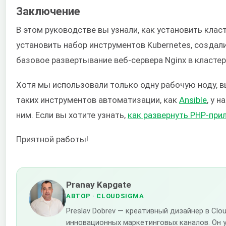
Заключение
В этом руководстве вы узнали, как установить клас
установить набор инструментов Kubernetes, создал
базовое развертывание веб-сервера Nginx в кластер
Хотя мы использовали только одну рабочую ноду, 
таких инструментов автоматизации, как
Ansible
, у 
ним. Если вы хотите узнать,
как развернуть PHP-прил
Приятной работы!
Pranay Kapgate
АВТОР
· CLOUDSIGMA
Preslav Dobrev — креативный дизайнер в C
инновационных маркетинговых каналов. Он 