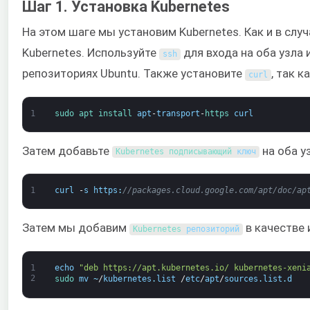
Шаг 1. Установка Kubernetes
На этом шаге мы установим Kubernetes. Как и в случ
Kubernetes. Используйте
для входа на оба узла 
ssh
репозиториях Ubuntu. Также установите
, так 
curl
1
sudo 
apt 
install 
apt
-
transport
-
https 
curl
Затем добавьте
на оба у
Kubernetes 
подписывающий 
ключ
1
curl
-
s
https
:
//packages.cloud.google.com/apt/doc/ap
Затем мы добавим
в качестве 
Kubernetes 
репозиторий
1
echo
"deb https://apt.kubernetes.io/ kubernetes-xeni
2
sudo 
mv
~
/
kubernetes
.
list
/
etc
/
apt
/
sources
.
list
.
d