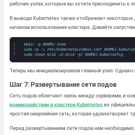
рабочих узлах, которые вы хотите присоединить к эт
В выводе Kubernetes также отображает некоторые 
началом использования кластера. Давайте запусти
1
mkdir
-
p
$
HOME
/
.
kube
2
sudo 
cp
-
i
/
etc
/
kubernetes
/
admin
.
conf
$
HOME
/
.
kube
/
co
3
sudo 
chown
$
(
id
-
u
)
:
$
(
id
-
g
)
$
HOME
/
.
kube
/
config
Теперь мы инициализировали главный узел. Однако 
Шаг 7: Развертывание сети подов
Сеть подов облегчает связь между серверами, и он
взаимодействии в кластере Kubernetes
из официальн
простая оверлейная сеть, которая удовлетворяет т
Перед развертыванием сети подов нам необходимо 