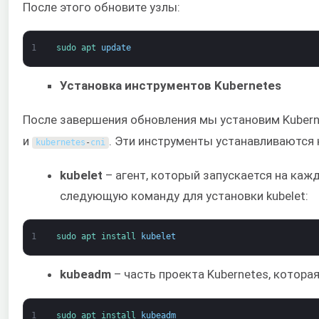
После этого обновите узлы:
1
sudo 
apt 
update
Установка инструментов Kubernetes
После завершения обновления мы установим Kuberne
и
. Эти инструменты устанавливаются 
kubernetes
-
cni
kubelet
– агент, который запускается на кажд
следующую команду для установки kubelet:
1
sudo 
apt 
install 
kubelet
kubeadm
– часть проекта Kubernetes, котор
1
sudo 
apt 
install 
kubeadm