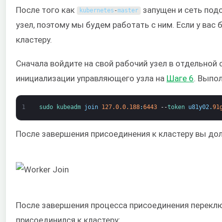
После того как
запущен и сеть подо
kubernetes
-
master
узел, поэтому мы будем работать с ним. Если у вас
кластеру.
Сначала войдите на свой рабочий узел в отдельной
инициализации управляющего узла на
Шаге 6
. Выпо
1
sudo 
kubeadm 
join
127.0.0.188
:
6443
--
token 
u81y02
.
91
После завершения присоединения к кластеру вы до
После завершения процесса присоединения переклю
присоединился к кластеру: