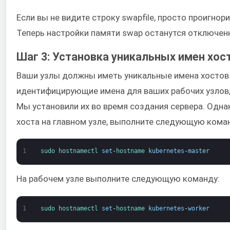
Если вы не видите строку swapfile, просто проигно
Теперь настройки памяти swap останутся отключен
Шаг 3: Установка уникальных имен хос
Ваши узлы должны иметь уникальные имена хостов 
идентифицирующие имена для ваших рабочих узлов, т
Мы установили их во время создания сервера. Одна
хоста на главном узле, выполните следующую кома
1
sudo 
hostnamectl 
set
-
hostname 
kubernetes
-
master
На рабочем узле выполните следующую команду:
1
sudo 
hostnamectl 
set
-
hostname 
kubernetes
-
worker