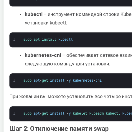
kubectl
– инструмент командной строки Kube
установки kubectl:
1
sudo 
apt 
install 
kubectl
kubernetes-cni
– обеспечивает сетевое взаи
следующую команду для установки:
1
sudo 
apt
-
get 
install
-
y
kubernetes
-
cni
При желании вы можете установить все четыре инс
1
sudo 
apt
-
get 
install
-
y
kubelet 
kubeadm 
kubectl 
kube
Шаг 2: Отключение памяти swap