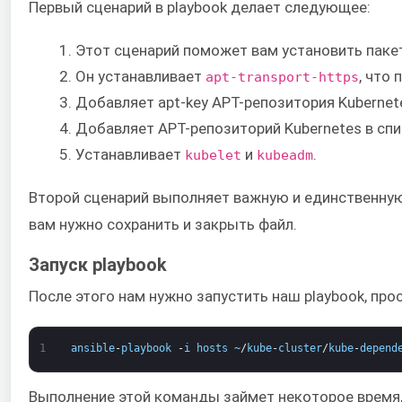
Первый сценарий в playbook делает следующее:
Этот сценарий поможет вам установить пакет
Он устанавливает
, что
apt-transport-https
Добавляет apt-key APT-репозитория Kubernet
Добавляет APT-репозиторий Kubernetes в сп
Устанавливает
и
.
kubelet
kubeadm
Второй сценарий выполняет важную и единственную
вам нужно сохранить и закрыть файл.
Запуск playbook
После этого нам нужно запустить наш playbook, пр
1
ansible
-
playbook
-
i
hosts
~
/
kube
-
cluster
/
kube
-
depend
Выполнение этой команды займет некоторое время,