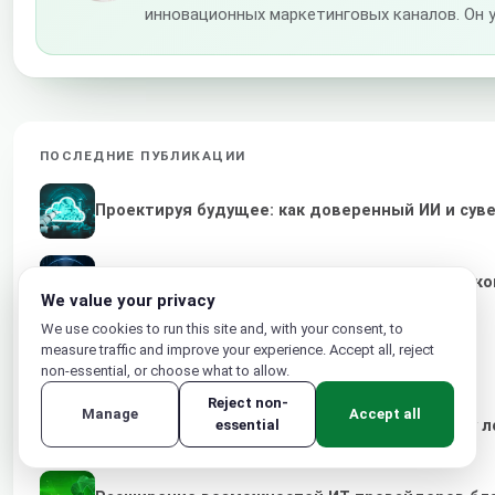
инновационных маркетинговых каналов. Он 
ПОСЛЕДНИЕ ПУБЛИКАЦИИ
Проектируя будущее: как доверенный ИИ и су
CloudSigma и evoila объявляют о стратегичес
We value your privacy
We use cookies to run this site and, with your consent, to
measure traffic and improve your experience. Accept all, reject
Люди, а не платформы, двигают прогресс
non-essential, or choose what to allow.
Reject non-
Manage
Accept all
essential
От теневого ИИ к суверенному облаку: почему