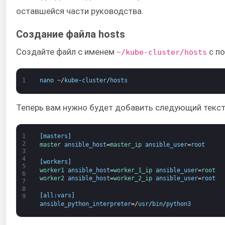
оставшейся части руководства.
Создание файла hosts
Создайте файл с именем
с п
~/kube-cluster/hosts
1
nano
~
/
kube
-
cluster
/
hosts
Теперь вам нужно будет добавить следующий текст
1
[
masters
]
2
master 
ansible_host
=
master_ip 
ansible_user
=
root
3
4
[
workers
]
5
worker1 
ansible_host
=
worker_1_ip 
ansible_user
=
root
6
worker2 
ansible_host
=
worker_2_ip 
ansible_user
=
root
7
8
[
all
:
vars
]
9
ansible_python_interpreter
=/
usr
/
bin
/
python3