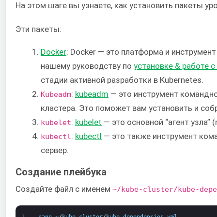
На этом шаге вы узнаете, как установить пакеты у
Эти пакеты:
Docker
: Docker — это платформа и инструмент
нашему руководству по
установке & работе с
стадии активной разработки в Kubernetes.
:
kubeadm
— это инструмент командно
Kubeadm
кластера. Это поможет вам установить и со
:
kubelet
— это основной “агент узла” 
kubelet
:
kubectl
— это также инструмент кома
kubectl
сервер.
Создание плейбука
Создайте файл с именем
~/kube-cluster/kube-depe
1
nano
~
/
kube
-
cluster
/
kube
-
dependencies
.
yml