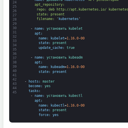
24
     apt_repository:
25
      repo: deb http://apt.kubernetes.io/ kubernete
26
      state: present
27
      filename: '
kubernetes
'
28
29
30
-
name
:
установить 
kubelet
31
apt
:
32
name
:
kubelet
=
1.16.0
-
00
33
state
:
present
34
update_cache
:
true
35
36
-
name
:
установить 
kubeadm
37
apt
:
38
39
name
:
kubeadm
=
1.16.0
-
00
40
state
:
present
41
42
-
hosts
:
master
43
become
:
yes
44
tasks
:
45
-
name
:
установить 
kubectl
apt
:
name
:
kubectl
=
1.16.0
-
00
state
:
present
force
:
yes