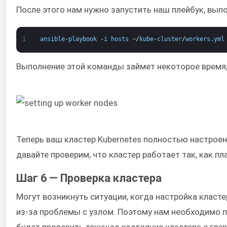
После этого нам нужно запустить наш плейбук, вы
1
ansible
-
playbook
-
i
hosts
~
/
kube
-
cluster
/
workers
.
yml
Выполнение этой команды займет некоторое время,
Теперь ваш кластер Kubernetes полностью настроен
давайте проверим, что кластер работает так, как пл
Шаг 6 — Проверка кластера
Могут возникнуть ситуации, когда настройка класт
из-за проблемы с узлом. Поэтому нам необходимо п
будет проверить текущее состояние кластера с гл