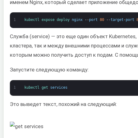
именем Nginx, который сделает приложение общед
1
kubectl 
expose 
deploy 
nginx
--
port
80
--
target
-
port
Служба (service) — это еще один объект Kubernetes
кластера, так и между внешними процессами и служ
которым можно получить доступ к подам. С помощь
Запустите следующую команду:
1
kubectl 
get 
services
Это выведет текст, похожий на следующий: