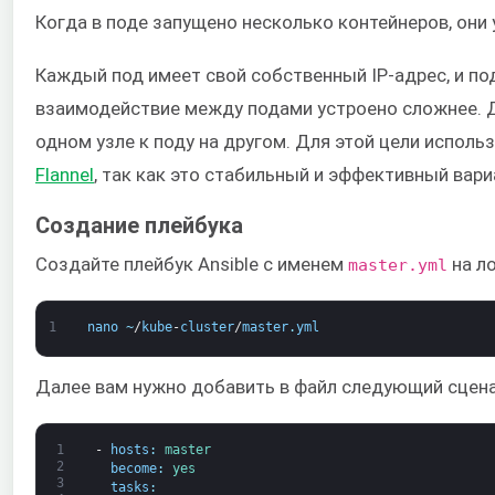
Когда в поде запущено несколько контейнеров, они
Каждый под имеет свой собственный IP-адрес, и под
взаимодействие между подами устроено сложнее. Д
одном узле к поду на другом. Для этой цели испол
Flannel
, так как это стабильный и эффективный вари
Создание плейбука
Создайте плейбук Ansible с именем
на л
master.yml
1
nano
~
/
kube
-
cluster
/
master
.
yml
Далее вам нужно добавить в файл следующий сценар
1
-
hosts
:
master
2
become
:
yes
3
tasks
: