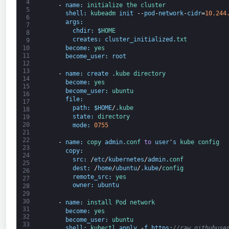
4
-
name
:
initialize 
the 
cluster
5
shell
:
kubeadm 
init
--
pod
-
network
-
cidr
=
10.244
6
args
:
7
chdir
:
$
HOME
8
creates
:
cluster_initialized
.
txt
9
become
:
yes
10
11
become_user
:
root
12
13
-
name
:
create
.
kube 
directory
14
become
:
yes
15
become_user
:
ubuntu
16
file
:
17
path
:
$
HOME
/
.
kube
18
state
:
directory
19
20
mode
:
0755
21
22
-
name
:
copy 
admin
.
conf 
to
user
'
s
kube 
config
23
copy
:
24
src
:
/
etc
/
kubernetes
/
admin
.
conf
25
dest
:
/
home
/
ubuntu
/
.
kube
/
config
26
remote_src
:
yes
27
owner
:
ubuntu
28
29
30
-
name
:
install 
Pod 
network
31
become
:
yes
32
become_user
:
ubuntu
33
shell
:
kubectl 
apply
-
f
https
:
//raw.githubuse