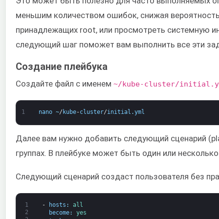
Это может быть полезно для часто выполняемых оп
меньшим количеством ошибок, снижая вероятность 
принадлежащих root, или просмотреть системную 
следующий шаг поможет вам выполнить все эти зад
Создание плейбука
Создайте файл с именем
~/kube-cluster/initial.y
1
nano
~
/
kube
-
cluster
/
initial
.
yml
Далее вам нужно добавить следующий сценарий (pla
группах. В плейбуке может быть один или несколько
Следующий сценарий создаст пользователя без прав
1
-
hosts
:
all
2
become
:
yes