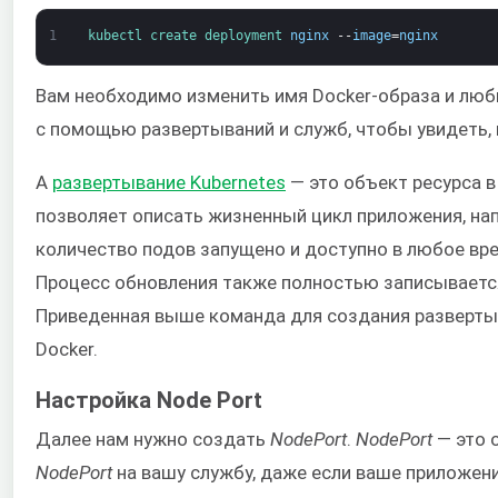
1
kubectl 
create 
deployment 
nginx
--
image
=
nginx
Вам необходимо изменить имя Docker-образа и любы
с помощью развертываний и служб, чтобы увидеть, 
A
развертывание Kubernetes
— это объект ресурса в
позволяет описать жизненный цикл приложения, нап
количество подов запущено и доступно в любое врем
Процесс обновления также полностью записывается
Приведенная выше команда для создания развертыва
Docker.
Настройка Node Port
Далее нам нужно создать
NodePort
.
NodePort
— это 
NodePort
на вашу службу, даже если ваше приложени