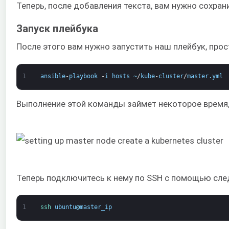
Теперь, после добавления текста, вам нужно сохран
Запуск плейбука
После этого вам нужно запустить наш плейбук, про
1
ansible
-
playbook
-
i
hosts
~
/
kube
-
cluster
/
master
.
yml
Выполнение этой команды займет некоторое время,
Теперь подключитесь к нему по SSH с помощью сле
1
ssh 
ubuntu
@
master_ip