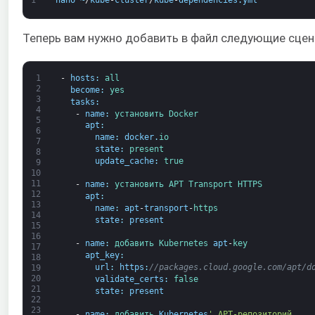
Теперь вам нужно добавить в файл следующие сцена
1
-
hosts
:
all
2
become
:
yes
3
tasks
:
4
-
name
:
установить 
Docker
5
apt
:
6
name
:
docker
.
io
7
state
:
present
8
update_cache
:
true
9
10
11
-
name
:
установить 
APT 
Transport 
HTTPS
12
apt
:
13
name
:
apt
-
transport
-
https
14
state
:
present
15
16
-
name
:
добавить 
Kubernetes 
apt
-
key
17
apt_key
:
18
url
:
https
:
//packages.cloud.google.com/apt/d
19
20
validate_certs
:
false
21
state
:
present
22
23
-
name
:
добавить 
Kubernetes
' APT-репозиторий