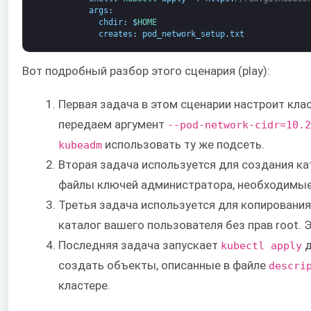
args
:
chdir
:
$
HOME
creates
:
pod_network_setup
.
txt
Вот подробный разбор этого сценария (play):
Первая задача в этом сценарии настроит клас
передаем аргумент
--pod-network-cidr=10.2
использовать ту же подсеть.
kubeadm
Вторая задача используется для создания к
файлы ключей администратора, необходимые д
Третья задача используется для копировани
каталог вашего пользователя без прав root.
Последняя задача запускает
д
kubectl apply
создать объекты, описанные в файле
descri
кластере.