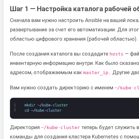
Шаг 1 — Настройка каталога рабочей об
Сначала вам нужно настроить Ansible на вашей ло
развертывание за счет его автоматизации. Для это
областью цифрового хранения (рабочей областью).
После создания каталога вы создадите
— фай
hosts
инвентарную информацию внутри. Как было сказано р
адресом, отображаемым как
Другие два
master_ip.
Вам нужно создать директорию с именем
~/kube-c
1
mkdir
~
/
kube
-
cluster
2
cd
~
/
kube
-
cluster
Директория
теперь будет служить 
~/kube-cluster
команды для создания кластера Kubernetes с помощ