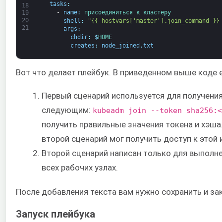
tasks
:
18
-
name
:
присоединиться к 
кластеру
19
20
shell
:
"{{ hostvars['master'].join_command }}
21
args
:
chdir
:
$
HOME
creates
:
node_joined
.
txt
Вот что делает плейбук. В приведенном выше коде е
Первый сценарий используется для получени
следующим:
kubeadm join --token sha256:<
получить правильные значения токена и хэша
второй сценарий мог получить доступ к этой
Второй сценарий написан только для выполне
всех рабочих узлах.
После добавления текста вам нужно сохранить и за
Запуск плейбука