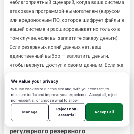
неблагоприятный сценарий, когда ваша система
атакована программой-вымогателем (вирусом
или вредоносным ПО, которое шифрует файлы в
вашей системе и расшифровывает их только в
том случае, если вы заплатите хакеру деньги).
Если резервных копий данных нет, ваш
единственный выбор — заплатить деньги,
чтобы вернуть доступ к своим данным. Если же
резервная копия данных надежно сохранена, вы
We value your privacy
по-прежнему будете иметь к ним доступ и
We use cookies to run this site and, with your consent, to
сможете восстановить данные без
measure traffic and improve your experience. Accept all, reject
необходимости доступа к
non-essential, or choose what to allow.
скомпрометированной системе.
Reject non-
Manage
Accept all
essential
Повышение безопасности за счет
регулярного резервного