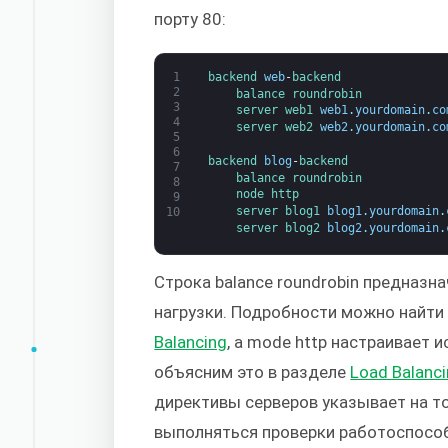
порту 80:
1
backend 
web
-
backend
2
balance 
roundrobin
3
server 
web1 
web1
.
yourdomain
.
co
4
server 
web2 
web2
.
yourdomain
.
co
5
6
backend 
blog
-
backend
7
balance 
roundrobin
8
node 
http
9
server 
blog1 
blog1
.
yourdomain
.
10
server 
blog2 
blog2
.
yourdomain
.
Строка balance roundrobin предназн
нагрузки. Подробности можно найт
Balancing
, а mode http настраивает 
объясним это в разделе
Load Balanc
директивы серверов указывает на то
выполняться проверки работоспосо