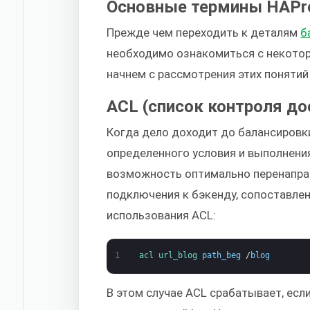
Основные термины HAPr
Прежде чем переходить к деталям
б
необходимо ознакомиться с некото
начнем с рассмотрения этих понятий
ACL (список контроля до
Когда дело доходит до балансировки
определенного условия и выполнения
возможность оптимально перенаправ
подключения к бэкенду, сопоставлен
использования ACL:
1
acl 
url_blog 
path_beg
/
blog
В этом случае ACL срабатывает, ес