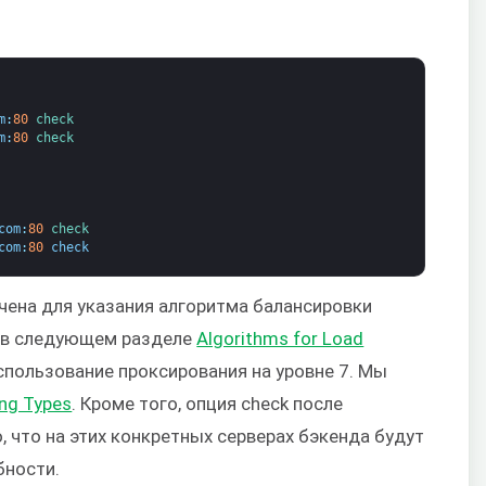
m
:
80
check
m
:
80
check
com
:
80
check
com
:
80
check
ачена для указания алгоритма балансировки
и в следующем разделе
Algorithms for Load
использование проксирования на уровне 7. Мы
ing Types
. Кроме того, опция check после
, что на этих конкретных серверах бэкенда будут
бности.