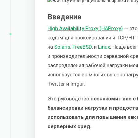
Введение
High Availability Proxy (HAProxy)
— это
кодом для проксирования и TCP/HT
на
Solaris
,
FreeBSD
, и
Linux
. Чаще все
и производительности серверной ср
распределения рабочей нагрузки ме
используется во многих высоконагруж
Twitter и Imgur.
Это руководство
познакомит вас с
балансировки нагрузки и предоста
использовать для повышения как 
серверных сред.