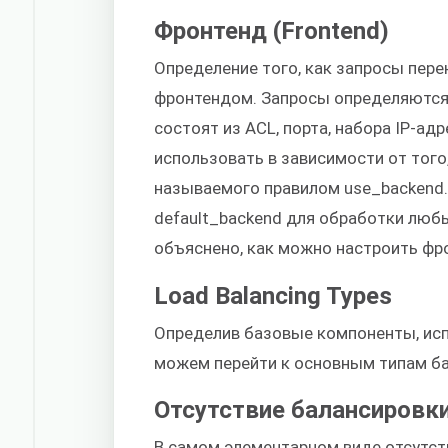
Фронтенд (Frontend)
Определение того, как запросы пере
фронтендом. Запросы определяются 
состоят из ACL, порта, набора IP-ад
использовать в зависимости от того
называемого правилом use_backend.
default_backend для обработки люб
объяснено, как можно настроить фро
Load Balancing Types
Определив базовые компоненты, исп
можем перейти к основным типам ба
Отсутствие балансировки
В самом элементарном виде отсутст