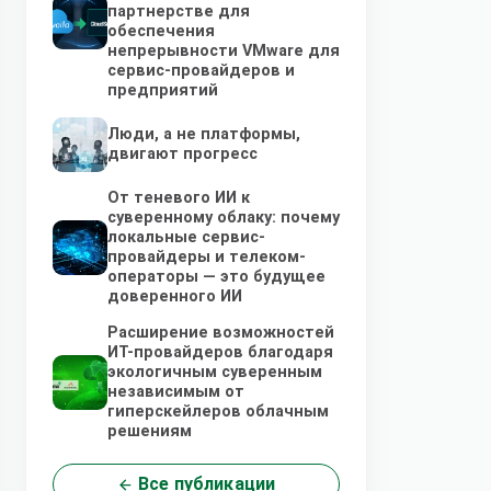
партнерстве для
обеспечения
непрерывности VMware для
сервис-провайдеров и
предприятий
Люди, а не платформы,
двигают прогресс
От теневого ИИ к
суверенному облаку: почему
локальные сервис-
провайдеры и телеком-
операторы — это будущее
доверенного ИИ
Расширение возможностей
ИТ-провайдеров благодаря
экологичным суверенным
независимым от
гиперскейлеров облачным
решениям
Все публикации