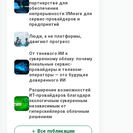
партнерстве для
обеспечения
непрерывности VMware для
сервис-провайдеров и
предприятий
Люди, а не платформы,
двигают прогресс
От теневого ИИ к
суверенному облаку: почему
локальные сервис-
провайдеры и телеком-
операторы — это будущее
доверенного ИИ
Расширение возможностей
ИТ-провайдеров благодаря
экологичным суверенным
независимым от
гиперскейлеров облачным
решениям
Все публикации