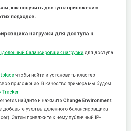
ам, как получить доступ к приложению
этих подходов.
ировщика нагрузки для доступа к
ыделенный балансировщик нагрузки
для доступа
tplace
чтобы найти и установить кластер
 свое приложение. В качестве примера мы будем
 Tracker
.
ernetes найдите и нажмите
Change Environment
е добавьте узел выделенного балансировщика
ncer). Затем привяжите к нему публичный IP-