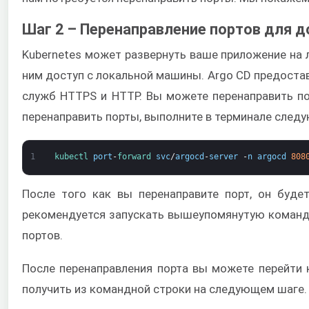
Шаг 2 – Перенаправление портов для д
Kubernetes может развернуть ваше приложение на 
ним доступ с локальной машины. Argo CD предоста
служб HTTPS и HTTP. Вы можете перенаправить по
перенаправить порты, выполните в терминале след
1
kubectl 
port
-
forward 
svc
/
argocd
-
server
-
n
argocd
808
После того как вы перенаправите порт, он буде
рекомендуется запускать вышеупомянутую команду
портов.
После перенаправления порта вы можете перейти 
получить из командной строки на следующем шаге.