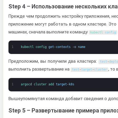
Step 4 – Использование нескольких кл
Прежде чем продолжить настройку приложения, необ
приложение могут работать в одном кластере. Это 
машинах, сначала выполните команду
kubectl 
config
1
kubectl 
config 
get
-
contexts
-
o
name
Предположим, вы получили два кластера:
test
-
depl
выполнить развертывание на
, то
test
-
target
-
cluster
1
argocd 
cluster 
add 
target
-
k8s
Вышеупомянутая команда добавит сведения о допол
Step 5 – Развертывание примера прил