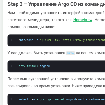
Step 3 – Управление Argo CD из команд
Нам необходимо установить интерфейс командной 
пакетного менеджера, такого как
Homebrew
. Home
помощью команды ниже:
1
/
bin
/
bash
-
c
"$(curl -fsSL https://raw.githubusercon
У вас должен быть установлен
на вашем компь
brew
1
brew 
install 
argocd
После вышеуказанной установки вы получите ком
сгенерирован во время установки. Ниже приведена 
1
kubectl
-
n
argocd 
get 
secret 
argocd
-
initial
-
admin
-
se