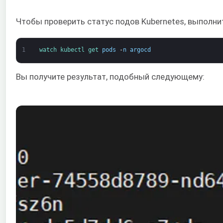
Чтобы проверить статус подов Kubernetes, выполни
1
watch 
kubectl 
get 
pods
-
n
argocd
Вы получите результат, подобный следующему: