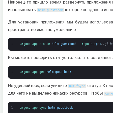
Наконец-то пришло время развернуть приложения 
использовать
которое создано с исп
helm
-
guestbook
Для установки приложения мы будем использов
пространство имен по умолчанию:
1
argocd 
app 
create 
helm
-
guestbook
--
repo 
https
:
//gith
Вы можете проверить статус только что созданног
1
argocd 
app 
get 
helm
-
guestbook
Не удивляйтесь, если увидите
статус. К на
OutOfSync
для него не выделено никаких ресурсов. Чтобы
синх
1
argocd 
app 
sync 
helm
-
guestbook