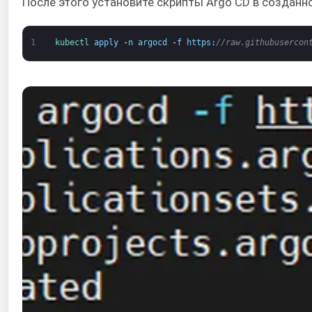
После этого установите скрипты Argo CD в создан
1
kubectl 
apply
-
n
argocd
-
f
https
:
//raw.githubusercon