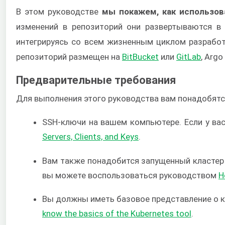
В этом руководстве
мы покажем, как использов
изменений в репозиторий они развертываются в
интегрируясь со всем жизненным циклом разработ
репозиторий размещен на
BitBucket
или
GitLab
, Arg
Предварительные требования
Для выполнения этого руководства вам понадобятс
SSH-ключи на вашем компьютере. Если у ва
Servers, Clients, and Keys
.
Вам также понадобится запущенный кластер 
вы можете воспользоваться руководством
H
Вы должны иметь базовое представление о ко
know the basics of the Kubernetes tool
.