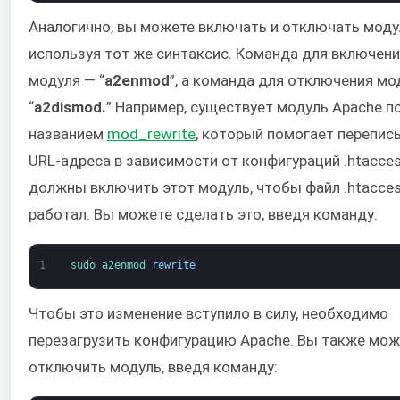
Аналогично, вы можете включать и отключать моду
используя тот же синтаксис. Команда для включен
модуля — “
a2enmod
”, а команда для отключения мо
“
a2dismod.
” Например, существует модуль Apache п
названием
mod_rewrite
, который помогает перепис
URL-адреса в зависимости от конфигураций .htacces
должны включить этот модуль, чтобы файл .htacce
работал. Вы можете сделать это, введя команду:
1
sudo 
a2enmod 
rewrite
Чтобы это изменение вступило в силу, необходимо
перезагрузить конфигурацию Apache. Вы также мож
отключить модуль, введя команду: