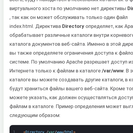
виртуального хоста по умолчанию нет директивы
Di
, так как он может обслуживать только один файл
index.html. Директива
Directory
определяет, как Ap
обрабатывает различные каталоги внутри корневог
каталога документов веб-сайта. Именно в этой дир
вы также определяете ограничения доступа к файл
системе. По умолчанию Apache разрешает доступ и
Интернета только к файлам в каталоге
/var/www
. В 
каталоге вы можете создавать другие каталоги, в 
будут храниться файлы вашего веб-сайта. Кроме тог
можете указать, как должен осуществляться досту
файлам в каталоге. Пример определения может выг
следующим образом:
1
<
Directory
/
var
/
www
/
html
>