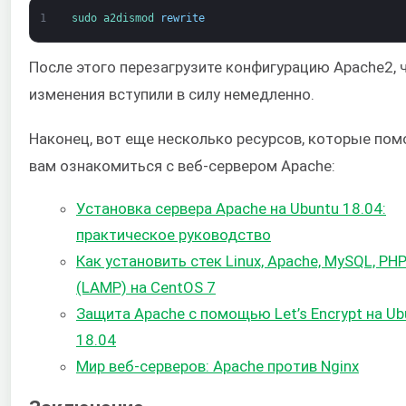
1
sudo 
a2dismod 
rewrite
После этого перезагрузите конфигурацию Apache2,
изменения вступили в силу немедленно.
Наконец, вот еще несколько ресурсов, которые пом
вам ознакомиться с веб-сервером Apache:
Установка сервера Apache на Ubuntu 18.04:
практическое руководство
Как установить стек Linux, Apache, MySQL, PH
(LAMP) на CentOS 7
Защита Apache с помощью Let’s Encrypt на Ub
18.04
Мир веб-серверов: Apache против Nginx