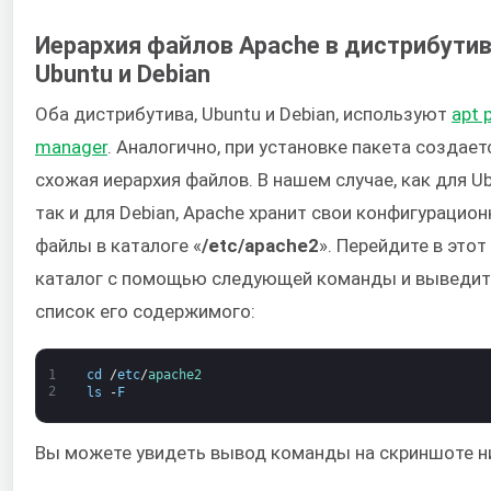
Иерархия файлов Apache в дистрибути
Ubuntu и Debian
Оба дистрибутива, Ubuntu и Debian, используют
apt 
manager
. Аналогично, при установке пакета создает
схожая иерархия файлов. В нашем случае, как для Ub
так и для Debian, Apache хранит свои конфигурацио
файлы в каталоге «
/etc/apache2
». Перейдите в этот
каталог с помощью следующей команды и выведит
список его содержимого:
1
cd
/
etc
/
apache2
2
ls
-
F
Вы можете увидеть вывод команды на скриншоте н