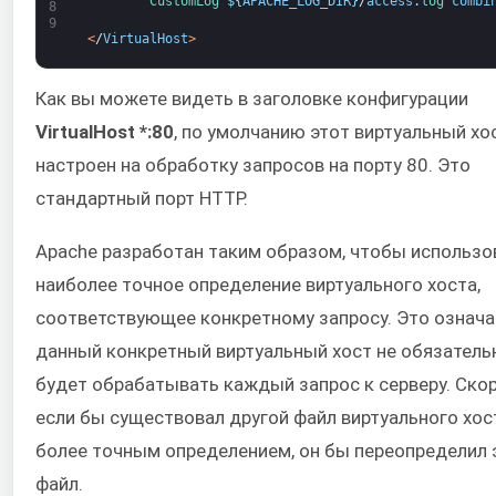
CustomLog
$
{
APACHE_LOG_DIR
}
/
access
.
log 
combi
8
9
<
/
VirtualHost
>
Как вы можете видеть в заголовке конфигурации
VirtualHost *:80
, по умолчанию этот виртуальный хо
настроен на обработку запросов на порту 80. Это
стандартный порт HTTP.
Apache разработан таким образом, чтобы использо
наиболее точное определение виртуального хоста,
соответствующее конкретному запросу. Это означае
данный конкретный виртуальный хост не обязатель
будет обрабатывать каждый запрос к серверу. Скор
если бы существовал другой файл виртуального хос
более точным определением, он бы переопределил 
файл.