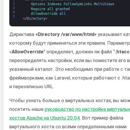
2
Options 
Indexes 
FollowSymLinks 
MultiViews
3
Require 
all 
granted
4
AllowOverride 
all
5
<
/
Directory
>
Директива
<Directory /var/www/html>
указывает кат
которому будут применяться эти правила. Параметр
«
AllowOverride
” определяет, должен ли файл “
.htac
переопределять настройки, если вы поместите его в
указанный каталог. Это необходимо при работе с т
фреймворками, как Laravel, которые работают с .ht
и перезаписью URL.
Чтобы узнать больше о виртуальных хостах, вы мо
посетить наше
руководство по н
астройке виртуаль
хостов Apache на Ubuntu 20.04
. Вот пример файла
виртуального хоста со всеми определенными нами