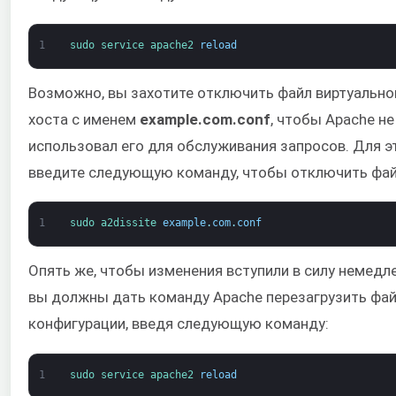
1
sudo 
service 
apache2 
reload
Возможно, вы захотите отключить файл виртуально
хоста с именем
example.com.conf
, чтобы Apache не
использовал его для обслуживания запросов. Для э
введите следующую команду, чтобы отключить фай
1
sudo 
a2dissite 
example
.
com
.
conf
Опять же, чтобы изменения вступили в силу немедл
вы должны дать команду Apache перезагрузить фа
конфигурации, введя следующую команду:
1
sudo 
service 
apache2 
reload