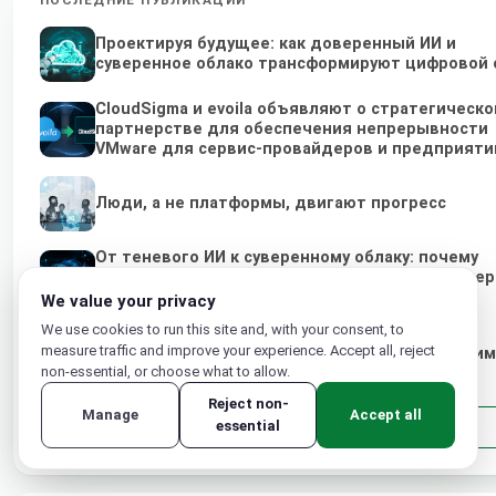
Проектируя будущее: как доверенный ИИ и
суверенное облако трансформируют цифровой
CloudSigma и evoila объявляют о стратегическ
партнерстве для обеспечения непрерывности
VMware для сервис-провайдеров и предприяти
Люди, а не платформы, двигают прогресс
От теневого ИИ к суверенному облаку: почему
локальные сервис-провайдеры и телеком-опе
— это будущее доверенного ИИ
We value your privacy
We use cookies to run this site and, with your consent, to
Расширение возможностей ИТ-провайдеров
measure traffic and improve your experience. Accept all, reject
благодаря экологичным суверенным независи
non-essential, or choose what to allow.
гиперскейлеров облачным решениям
Reject non-
Manage
Accept all
Все публикации
essential