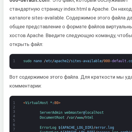
стандартную страницу index.html в Apache. Он наход
каталоге sites-available. Содержимое этого файла д
общее представление о формате файлов виртуальн
хостов Apache. Введите следующую команду, чтоб
открыть файл:
1
sudo 
nano
/
etc
/
apache2
/
sites
-
available
/
000
-
default
.
c
Вот содержимое этого файла. Для краткости мы уд
комментарии:
1
<
VirtualHost *
:
80
>
2
3
ServerAdmin
webmaster
@
localhost
4
DocumentRoot
/
var
/
www
/
html
5
6
ErrorLog
$
{
APACHE_LOG_DIR
}
/
error
.
log
7