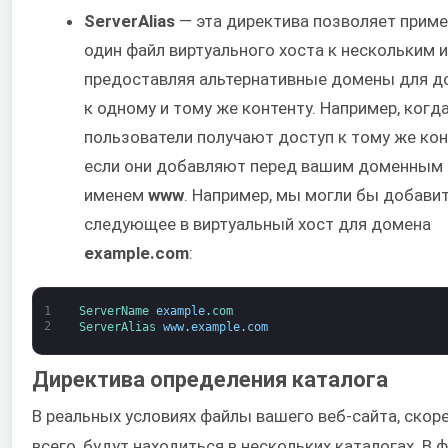
ServerAlias
— эта директива позволяет прим
один файл виртуального хоста к нескольким 
предоставляя альтернативные домены для д
к одному и тому же контенту. Например, когд
пользователи получают доступ к тому же кон
если они добавляют перед вашим доменным
именем
www
. Например, мы могли бы добави
следующее в виртуальный хост для домена
example.com
:
1
ServerName 
example
.
com
2
ServerAlias 
www
.
example
.
com
Директива определения каталога
В реальных условиях файлы вашего веб-сайта, скор
всего, будут находиться в нескольких каталогах. В 