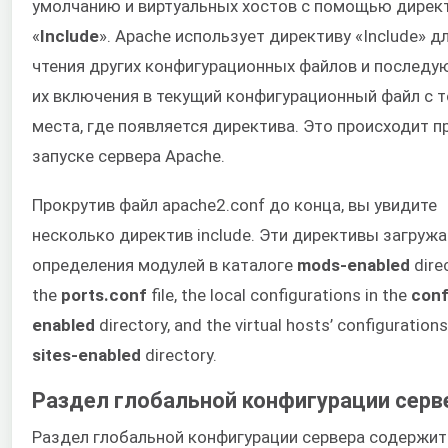
умолчанию и виртуальных хостов с помощью дирек
«
Include
». Apache использует директиву «Include» д
чтения других конфигурационных файлов и послед
их включения в текущий конфигурационный файл с т
места, где появляется директива. Это происходит п
запуске сервера Apache.
Прокрутив файл apache2.conf до конца, вы увидите
несколько директив include. Эти директивы загруж
определения модулей в каталоге
mods-enabled
direc
the
ports.conf
file, the local configurations in the
conf
enabled
directory, and the virtual hosts’ configurations
sites-enabled
directory.
Раздел глобальной конфигурации серв
Раздел глобальной конфигурации сервера содержит