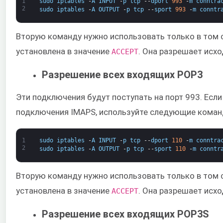
1
sudo
iptables
-
A
INPUT
-
p
tcp
--
dport
993
-
m
conntra
2
sudo
iptables
-
A
OUTPUT
-
p
tcp
--
sport
993
-
m
conntr
Вторую команду нужно использовать только в том сл
установлена в значение
​. Она разрешает ис
ACCEPT
Разрешение всех входящих POP3
Эти подключения будут поступать на порт 993. Если
подключения IMAPS, используйте следующие коман
1
sudo
iptables
-
A
INPUT
-
p
tcp
--
dport
110
-
m
conntra
2
sudo
iptables
-
A
OUTPUT
-
p
tcp
--
sport
110
-
m
conntr
Вторую команду нужно использовать только в том сл
установлена в значение
​. Она разрешает ис
ACCEPT
Разрешение всех входящих POP3S