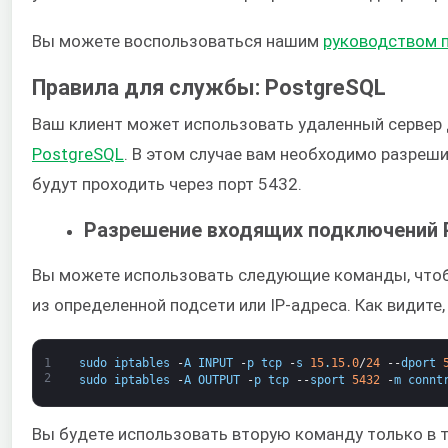
Вы можете воспользоваться нашим ​
руководством п
Правила для службы: PostgreSQL
Ваш клиент может использовать удаленный сервер д
PostgreSQL
​. В этом случае вам необходимо разре
будут проходить через порт 5432.
Разрешение входящих подключений 
Вы можете использовать следующие команды, что
из определенной подсети или IP-адреса. Как видите,
1
sudo
iptables
-
A
INPUT
-
p
tcp
-
s
15
.
15.0
/
24
--
dport
2
sudo
iptables
-
A
OUTPUT
-
p
tcp
--
sport
5432
-
m
connt
Вы будете использовать вторую команду только в т