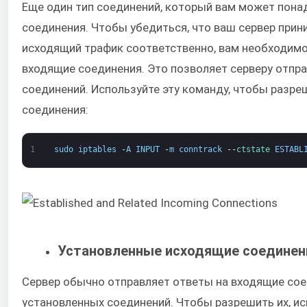
Еще один тип соединений, который вам может пона
соединения. Чтобы убедиться, что ваш сервер прини
исходящий трафик соответственно, вам необходим
входящие соединения. Это позволяет серверу отпр
соединений. Используйте эту команду, чтобы разре
соединения:
1
sudo
iptables
-
A
INPUT
-
m
conntrack
--
ctstate 
ESTABL
Установленные исходящие соединен
Сервер обычно отправляет ответы на входящие сое
установленных соединений. Чтобы разрешить их, и