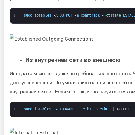
1
sudo
iptables
-
A
OUTPUT
-
m
conntrack
--
ctstate 
ESTAB
Из внутренней сети во внешнюю
Иногда вам может даже потребоваться настроить б
доступ к внешней. По умолчанию вашей внешней с
внутренней сетью. Если это так, используйте эту к
1
sudo
iptables
-
A
FORWARD
-
i
eth1
-
o
eth0
-
j
ACCEPT