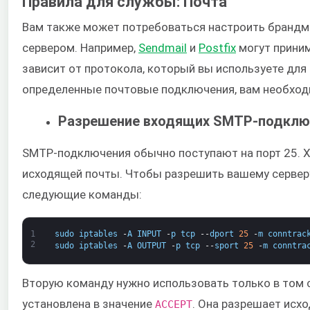
Правила для службы: Почта
Вам также может потребоваться настроить брандм
сервером. Например, ​
Sendmail
​ и ​
Postfix
​ могут прин
зависит от протокола, который вы используете для
определенные почтовые подключения, вам необходи
Разрешение входящих SMTP-подклю
SMTP-подключения обычно поступают на порт 25. Х
исходящей почты. Чтобы разрешить вашему серверу
следующие команды:
1
sudo
iptables
-
A
INPUT
-
p
tcp
--
dport
25
-
m
conntrac
2
sudo
iptables
-
A
OUTPUT
-
p
tcp
--
sport
25
-
m
conntra
Вторую команду нужно использовать только в том сл
установлена в значение
​. Она разрешает ис
ACCEPT