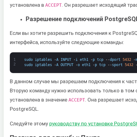
установлена в
. Он разрешает исходящий тра
ACCEPT​
Разрешение подключений PostgreSQ
Если вы хотите разрешить подключения к PostgreS
интерфейса, используйте следующие команды:
1
sudo
iptables
-
A
INPUT
-
i
eth1
-
p
tcp
--
dport
5432
-
2
sudo
iptables
-
A
OUTPUT
-
o
eth1
-
p
tcp
--
sport
5432
В данном случае мы разрешаем подключения к час
Вторую команду нужно использовать только в том сл
установлена в значение ​
​. Она разрешает ис
ACCEPT
PostgreSQL.
Следуйте этому ​
руководству по установке PostgreS