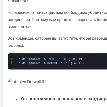
«localhost».
Независимо от ситуации, вам необходимо убедиться,
соединения. Поэтому вам придется разрешить loopb
выполняться.
Вот команды, которые вы запустите, чтобы разреш
loopback:
1
sudo
iptables
-
A
INPUT
-
i
lo
-
j
ACCEPT
2
sudo
iptables
-
A
OUTPUT
-
o
lo
-
j
ACCEPT
Установленные и связанные входящ