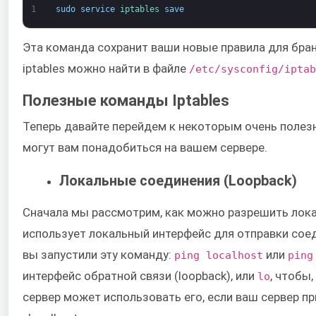
1
sudo
service
iptables 
save
Эта команда сохранит ваши новые правила для бран
iptables можно найти в файле
/etc/sysconfig/iptab
Полезные команды Iptables
Теперь давайте перейдем к некоторым очень полез
могут вам понадобиться на вашем сервере.
Локальные соединения (Loopback)
Сначала мы рассмотрим, как можно разрешить лока
использует локальный интерфейс для отправки соед
вы запустили эту команду: ​
или
ping localhost​
​ping
интерфейс обратной связи (loopback), или
​, чтобы
lo
сервер может использовать его, если ваш сервер п