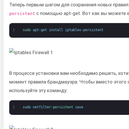
Теперь первым шагом для сохранения новых правил 
​с помощью apt-get. Вот как вы можете е
persistent
1
sudo 
apt
-
get
install
iptables
-
persistent
В процессе установки вам необходимо решить, хот
момент правила брандмауэра. Чтобы вместо этого о
используйте эту команду:
1
sudo
netfilter
-
persistent 
save