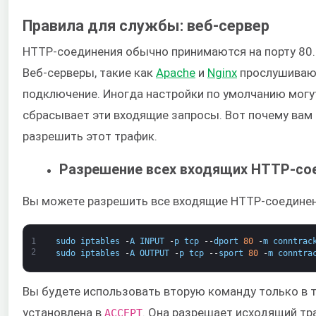
Правила для службы: веб-сервер
HTTP-соединения обычно принимаются на порту 80.
Веб-серверы, такие как ​
Apache
​ и ​
Nginx
​ прослушиваю
подключение. Иногда настройки по умолчанию могут
сбрасывает эти входящие запросы. Вот почему вам 
разрешить этот трафик.
Разрешение всех входящих HTTP-со
Вы можете разрешить все входящие HTTP-соединен
1
sudo
iptables
-
A
INPUT
-
p
tcp
--
dport
80
-
m
conntrac
2
sudo
iptables
-
A
OUTPUT
-
p
tcp
--
sport
80
-
m
conntra
Вы будете использовать вторую команду только в то
установлена в
​. Она разрешает исходящий т
ACCEPT