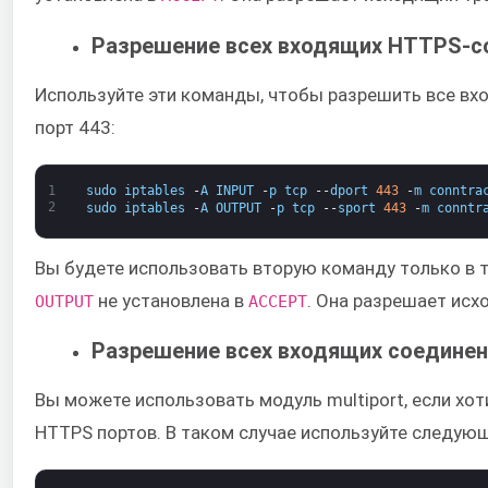
Разрешение всех входящих HTTPS-с
Используйте эти команды, чтобы разрешить все вх
порт 443:
1
sudo
iptables
-
A
INPUT
-
p
tcp
--
dport
443
-
m
conntra
2
sudo
iptables
-
A
OUTPUT
-
p
tcp
--
sport
443
-
m
conntr
Вы будете использовать вторую команду только в то
​ не установлена в
​. Она разрешает ис
OUTPUT
ACCEPT
Разрешение всех входящих соедине
Вы можете использовать модуль multiport, если хот
HTTPS портов. В таком случае используйте следую