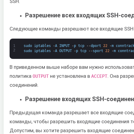
SSH.
Разрешение всех входящих SSH-сое
Следующие команды разрешают все входящие SSH-
1
sudo
iptables
-
A
INPUT
-
p
tcp
--
dport
22
-
m
conntrac
2
sudo
iptables
-
A
OUTPUT
-
p
tcp
--
sport
22
-
m
conntra
В приведенном выше наборе вам нужно использоват
политика ​
​ не установлена в ​
​. Она раз
OUTPUT
ACCEPT
соединений.
Разрешение входящих SSH-соединен
Предыдущая команда разрешает все входящие сое
команды, чтобы разрешить входящие соединения тол
Допустим, вы хотите разрешить входящие соединени