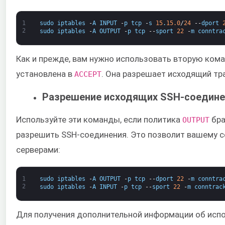
1
sudo
iptables
-
A
INPUT
-
p
tcp
-
s
15
.
15.0
/
24
--
dport
2
sudo
iptables
-
A
OUTPUT
-
p
tcp
--
sport
22
-
m
conntra
Как и прежде, вам нужно использовать вторую коман
установлена в
​. Она разрешает исходящий т
​ACCEPT
Разрешение исходящих SSH-соедине
Используйте эти команды, если политика
​ б
​OUTPUT
разрешить SSH-соединения. Это позволит вашему с
серверами:
1
sudo
iptables
-
A
OUTPUT
-
p
tcp
--
dport
22
-
m
conntra
2
sudo
iptables
-
A
INPUT
-
p
tcp
--
sport
22
-
m
conntrac
Для получения дополнительной информации об испо