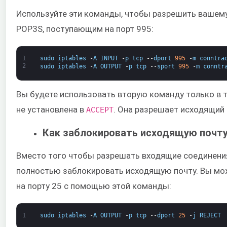
Используйте эти команды, чтобы разрешить вашему
POP3S, поступающим на порт 995:
1
sudo
iptables
-
A
INPUT
-
p
tcp
--
dport
995
-
m
conntra
2
sudo
iptables
-
A
OUTPUT
-
p
tcp
--
sport
995
-
m
conntr
Вы будете использовать вторую команду только в т
не установлена в
. Она разрешает исходящий
ACCEPT​
Как заблокировать исходящую почт
Вместо того чтобы разрешать входящие соединения
полностью заблокировать исходящую почту. Вы мо
на порту 25 с помощью этой команды:
1
sudo
iptables
-
A
OUTPUT
-
p
tcp
--
dport
25
-
j
REJECT