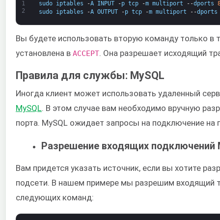
1
sudo
iptables
-
A
INPUT
-
p
tcp
-
m
multiport
--
dports
2
sudo
iptables
-
A
OUTPUT
-
p
tcp
-
m
multiport
--
dports
Вы будете использовать вторую команду только в то
установлена в
. Она разрешает исходящий тр
ACCEPT​
Правила для службы: MySQL
Иногда клиент может использовать удаленный серве
MySQL
​. В этом случае вам необходимо вручную ра
порта. MySQL ожидает запросы на подключение на п
Разрешение входящих подключений 
Вам придется указать источник, если вы хотите ра
подсети. В нашем примере мы разрешим входящий 
следующих команд: