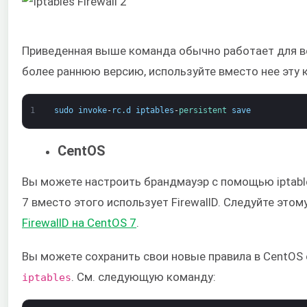
Приведенная выше команда обычно работает для вер
более раннюю версию, используйте вместо нее эту 
1
sudo
invoke
-
rc
.
d
iptables
-
persistent 
save
CentOS
Вы можете настроить брандмауэр с помощью iptable
7 вместо этого использует FirewallD. Следуйте этом
FirewallD на CentOS 7
.
Вы можете сохранить свои новые правила в CentO
. См. следующую команду:
iptables