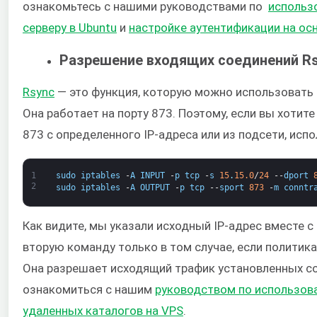
ознакомьтесь с нашими руководствами по ​
использ
серверу в Ubuntu
​и
настройке аутентификации на осн
Разрешение входящих соединений Rs
Rsync
​ — это функция, которую можно использовать
Она работает на порту 873. Поэтому, если вы хотит
873 с определенного IP-адреса или из подсети, ис
1
sudo
iptables
-
A
INPUT
-
p
tcp
-
s
15
.
15.0
/
24
--
dport
2
sudo
iptables
-
A
OUTPUT
-
p
tcp
--
sport
873
-
m
conntr
Как видите, мы указали исходный IP-адрес вместе с
вторую команду только в том случае, если политика 
Она разрешает исходящий трафик установленных со
ознакомиться с нашим
​руководством по использов
удаленных каталогов на VPS
​.