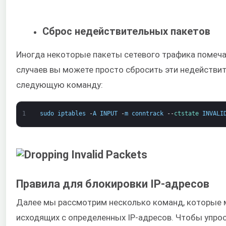
Сброс недействительных пакетов
Иногда некоторые пакеты сетевого трафика помеча
случаев вы можете просто сбросить эти недействит
следующую команду:
1
sudo
iptables
-
A
INPUT
-
m
conntrack
--
ctstate 
INVALI
Правила для блокировки IP-адресов
Далее мы рассмотрим несколько команд, которые 
исходящих с определенных IP-адресов. Чтобы упрост