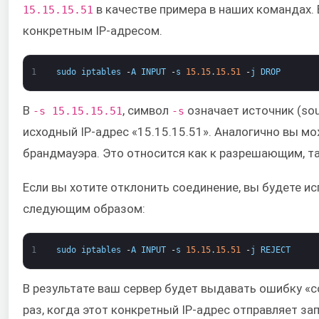
в качестве примера в наших командах.
15.15.15.51
конкретным IP-адресом.
1
sudo
iptables
-
A
INPUT
-
s
15.15
.
15.51
-
j
DROP
В ​
, ​​символ ​
означает источник (so
-s 15.15.15.51
-s​
исходный IP-адрес «15.15.15.51». Аналогично вы м
брандмауэра. Это относится как к разрешающим, т
Если вы хотите отклонить соединение, вы будете 
следующим образом:
1
sudo
iptables
-
A
INPUT
-
s
15.15
.
15.51
-
j
REJECT
В результате ваш сервер будет выдавать ошибку «co
раз, когда этот конкретный IP-адрес отправляет за