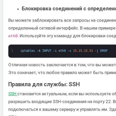
Блокировка соединений с определе
Вы можете заблокировать все запросы на соединен
определенный сетевой интерфейс. В нашем примере
​. Используйте эту команду для блокировки сое
eth0
1
iptables
-
A
INPUT
-
i
eth0
-
s
15.15
.
15.51
-
j
DROP
Отличная новость заключается в том, что вы может
Это означает, что любое правило может быть приме
Правила для службы: SSH
SSH
​становится актуальным, если вы используете 
разрешить входящие SSH-соединения на порту 22. 
подключаться к вашему серверу и управлять им. Зд