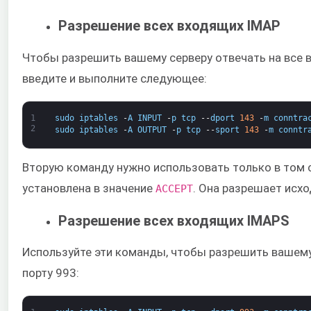
Разрешение всех входящих IMAP
Чтобы разрешить вашему серверу отвечать на все 
введите и выполните следующее:​
1
sudo
iptables
-
A
INPUT
-
p
tcp
--
dport
143
-
m
conntra
2
sudo
iptables
-
A
OUTPUT
-
p
tcp
--
sport
143
-
m
conntr
Вторую команду нужно использовать только в том 
установлена в значение
. Она разрешает исх
ACCEPT​
Разрешение всех входящих IMAPS
Используйте эти команды, чтобы разрешить вашему
порту 993: