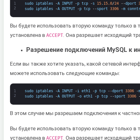
1
sudo
iptables
-
A
INPUT
-
p
tcp
-
s
15
.
15.0
/
24
--
dport
2
sudo
iptables
-
A
OUTPUT
-
p
tcp
--
sport
3306
-
m
connt
Вы будете использовать вторую команду только в то
установлена в
​. Она разрешает исходящий т
ACCEPT
Разрешение подключений MySQL к и
Если вы также хотите указать, какой сетевой инте
можете использовать следующие команды:
1
sudo
iptables
-
A
INPUT
-
i
eth1
-
p
tcp
--
dport
3306
-
2
sudo
iptables
-
A
OUTPUT
-
o
eth1
-
p
tcp
--
sport
3306
В этом случае мы разрешаем подключения к частно
Вы будете использовать вторую команду только в то
установлена в
​. Она разрешает исходящий т
ACCEPT