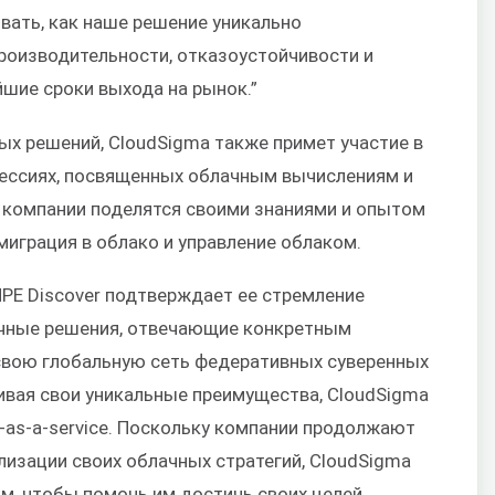
ать, как наше решение уникально
роизводительности, отказоустойчивости и
йшие сроки выхода на рынок.”
х решений, CloudSigma также примет участие в
сессиях, посвященных облачным вычислениям и
 компании поделятся своими знаниями и опытом
 миграция в облако и управление облаком.
HPE Discover подтверждает ее стремление
чные решения, отвечающие конкретным
свою глобальную сеть федеративных суверенных
ивая свои уникальные преимущества, CloudSigma
-as-a-service. Поскольку компании продолжают
лизации своих облачных стратегий, CloudSigma
м, чтобы помочь им достичь своих целей.