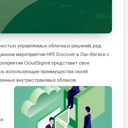
ностью управляемых облачных решений, рад
анном мероприятии HPE Discover в Лас-Вегасе с
ероприятии CloudSigma представит свое
ice, использующее преимущества своей
ренных внутристрановых облаков.
ра