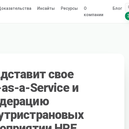
оказательства
Инсайты
Ресурсы
О
Блог
компании
едставит свое
as-a-Service и
едерацию
утристрановых
роприятии HPE