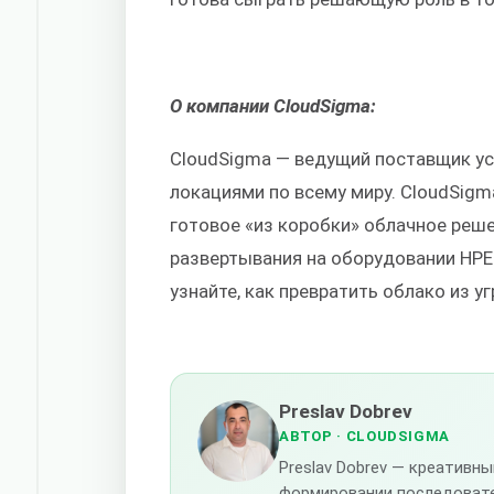
О компании CloudSigma:
CloudSigma — ведущий поставщик усл
локациями по всему миру. CloudSig
готовое «из коробки» облачное реше
развертывания на оборудовании HPE 
узнайте, как превратить облако из 
Preslav Dobrev
АВТОР
· CLOUDSIGMA
Preslav Dobrev — креативн
формировании последоват