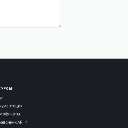
СУРСЫ
ог
кументация
ртификаты
равочник API ↗