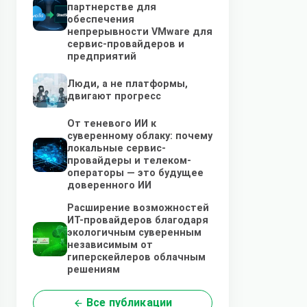
партнерстве для
обеспечения
непрерывности VMware для
сервис-провайдеров и
предприятий
Люди, а не платформы,
двигают прогресс
От теневого ИИ к
суверенному облаку: почему
локальные сервис-
провайдеры и телеком-
операторы — это будущее
доверенного ИИ
Расширение возможностей
ИТ-провайдеров благодаря
экологичным суверенным
независимым от
гиперскейлеров облачным
решениям
Все публикации