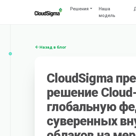
Решения
Наша
Д
модель
Назад в блог
CloudSigma пр
решение Cloud-
глобальную ф
суверенных вн
облаков на ме