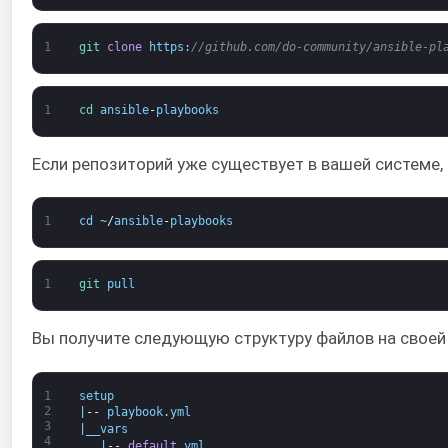
1
git 
clone
https
:
//github.com/do-community/ansible-pl
1
cd 
ansible
-
playbooks
Если репозиторий уже существует в вашей системе,
1
cd
~
/
ansible
-
playbooks
1
git 
pull
Вы получите следующую структуру файлов на своей
1
setup
2
|
--
playbook
.
yml
3
|
__vars
4
|
--
default
,
yml