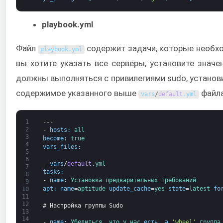
playbook.yml
Файл
содержит задачи, которые необхо
playbook
.
yml
вы хотите указать все серверы, установите знач
должны выполняться с привилегиями sudo, установ
содержимое указанного выше
файла
vars
/
default
.
yml
1
---
2
-
hosts
:
all
3
become
:
true
4
vars_files
:
5
6
-
vars
/
default
.
yml
7
tasks
:
8
-
name
:
Установка 
предварительных требований
9
apt
:
name
=
aptitude 
update_cache
=
yes 
state
=
latest 
fo
10
11
12
# Настройка группы Sudo
13
14
-
name
:
Убедиться, 
что 
у нас 
есть 
a
'wheel'
группа