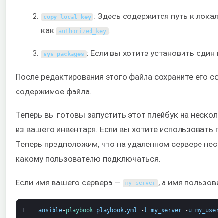
: Здесь содержится путь к лока
copy_local_key
как
.
authorized_key
: Если вы хотите установить один 
sys_packages
После редактирования этого файла сохраните его 
содержимое файла.
Теперь вы готовы запустить этот плейбук на неско
из вашего инвентаря. Если вы хотите использовать
Теперь предположим, что на удаленном сервере не
какому пользователю подключаться.
Если имя вашего сервера —
, а имя пользо
my_server
1
ansible
-
playbook 
playbook
.
yml
-
l
my_server
-
u
my_use