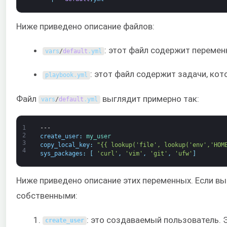
Ниже приведено описание файлов:
: этот файл содержит переменн
vars
/
default
.
yml
: этот файл содержит задачи, ко
playbook
.
yml
Файл
выглядит примерно так:
vars
/
default
.
yml
1
---
2
create_user
:
my_user
3
copy_local_key
:
"{{ lookup('file', lookup('env','HOM
4
sys_packages
:
[
'curl'
,
'vim'
,
'git'
,
'ufw'
]
Ниже приведено описание этих переменных. Если вы
собственными:
: это создаваемый пользователь.
create_user