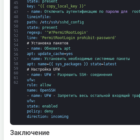
state
:
present
45
key
:
"{{ copy_local_key }}"
46
-
name
:
Отключить 
аутентификацию 
по 
паролю для 
roo
47
48
lineinfile
:
49
path
:
/
etc
/
ssh
/
sshd_config
50
state
:
present
51
regexp
:
'^#?PermitRootLogin'
52
line
:
'PermitRootLogin prohibit-password'
53
# Установка пакетов
54
-
name
:
Обновить 
apt
55
apt
:
update_cache
=
yes
56
-
name
:
Установить 
необходимые 
системные 
пакеты
57
58
apt
:
name
=
{
{
sys_packages
}
}
state
=
latest
59
# Настройка UFW
60
-
name
:
UFW
-
Разрешить 
SSH- 
соединения
61
ufw
:
62
rule
:
allow
name
:
OpenSSH
-
name
:
UFW
-
Запретить 
весь 
остальной 
входящий 
тра
ufw
:
state
:
enabled
policy
:
deny
direction
:
incoming
Заключение