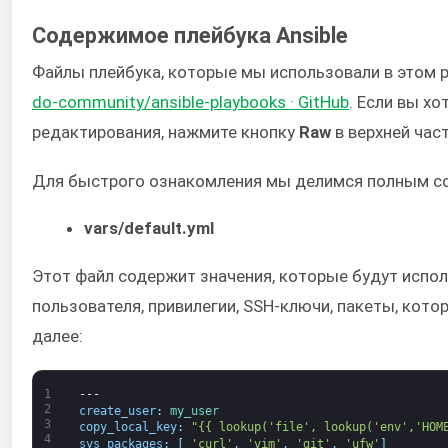
Содержимое плейбука Ansible
Файлы плейбука, которые мы использовали в этом 
do-community/ansible-playbooks · GitHub
. Если вы х
редактирования, нажмите кнопку
Raw
в верхней час
Для быстрого ознакомления мы делимся полным с
vars/default.yml
Этот файл содержит значения, которые будут исполь
пользователя, привилегии, SSH-ключи, пакеты, кото
далее:
1
---
2
create_user
:
my_user
3
copy_local_key
:
"{{ lookup('file', lookup('env','HOM
4
sys_packages
:
[
'curl'
,
'vim'
,
'git'
,
'ufw'
]