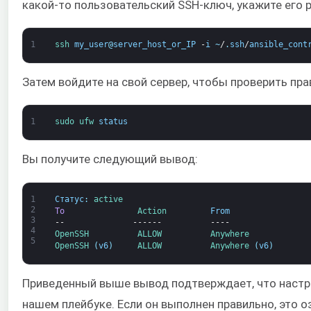
какой-то пользовательский SSH-ключ, укажите ег
1
ssh 
my_user
@
server_host_or_IP
-
i
~
/
.
ssh
/
ansible_cont
Затем войдите на свой сервер, чтобы проверить пр
1
sudo 
ufw 
status
Вы получите следующий вывод:
1
Статус
:
active
2
To
Action         
From
3
--
------
----
4
OpenSSH          
ALLOW          
Anywhere
5
OpenSSH
(
v6
)
ALLOW          
Anywhere
(
v6
)
Приведенный выше вывод подтверждает, что настр
нашем плейбуке. Если он выполнен правильно, это 