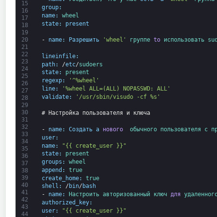
15
group
:
16
name
:
wheel
17
state
:
present
18
19
20
-
name
:
Разрешить
'wheel'
группе 
to
использовать 
su
21
22
lineinfile
:
23
path
:
/
etc
/
sudoers
24
state
:
present
25
regexp
:
'^%wheel'
26
line
:
'%wheel ALL=(ALL) NOPASSWD: ALL'
27
validate
:
'/usr/sbin/visudo -cf %s'
28
29
30
# Настройка пользователя и ключа
31
32
-
name
:
Создать
a
нового 
обычного 
пользователя 
с 
п
33
user
:
34
name
:
"{{ create_user }}"
35
state
:
present
36
groups
:
wheel
37
append
:
true
38
39
create_home
:
true
40
shell
:
/
bin
/
bash
41
-
name
:
Настроить 
авторизованный 
ключ 
для
удаленног
42
authorized_key
:
43
user
:
"{{ create_user }}"
44