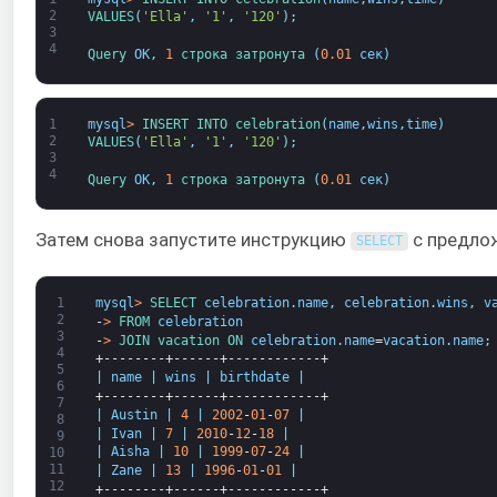
2
VALUES
(
'Ella'
,
'1'
,
'120'
)
;
3
4
Query 
OK
,
1
строка 
затронута
(
0.01
сек
)
1
mysql
>
INSERT 
INTO 
celebration
(
name
,
wins
,
time
)
2
VALUES
(
'Ella'
,
'1'
,
'120'
)
;
3
4
Query 
OK
,
1
строка 
затронута
(
0.01
сек
)
Затем снова запустите инструкцию
с предло
SELECT
1
mysql
>
SELECT 
celebration
.
name
,
celebration
.
wins
,
v
2
-
>
FROM 
celebration
3
-
>
JOIN 
vacation 
ON 
celebration
.
name
=
vacation
.
name
;
4
+--------+------+------------+
5
|
name
|
wins
|
birthdate
|
6
+--------+------+------------+
7
|
Austin
|
4
|
2002
-
01
-
07
|
8
|
Ivan
|
7
|
2010
-
12
-
18
|
9
|
Aisha
|
10
|
1999
-
07
-
24
|
10
11
|
Zane
|
13
|
1996
-
01
-
01
|
12
+--------+------+------------+