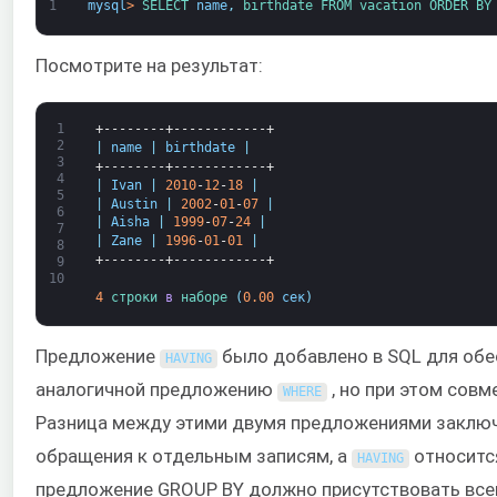
1
mysql
>
SELECT 
name
,
birthdate 
FROM 
vacation 
ORDER 
BY
Посмотрите на результат:
1
+--------+------------+
2
|
name
|
birthdate
|
3
+--------+------------+
4
|
Ivan
|
2010
-
12
-
18
|
5
|
Austin
|
2002
-
01
-
07
|
6
|
Aisha
|
1999
-
07
-
24
|
7
|
Zane
|
1996
-
01
-
01
|
8
+--------+------------+
9
10
4
строки 
в
наборе
(
0.00
сек
)
Предложение
было добавлено в SQL для обе
HAVING
аналогичной предложению
, но при этом сов
WHERE
Разница между этими двумя предложениями заключ
обращения к отдельным записям, а
относится
HAVING
предложение GROUP BY должно присутствовать всег