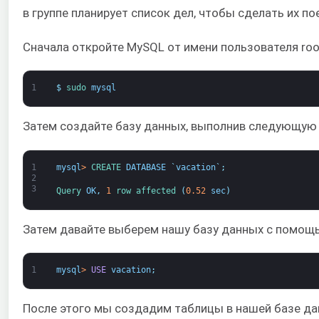
в группе планирует список дел, чтобы сделать их п
Сначала откройте MySQL от имени пользователя roo
1
$
sudo 
mysql
Затем создайте базу данных, выполнив следующую
1
mysql
>
CREATE 
DATABASE
`
vacation
`
;
2
3
Query 
OK
,
1
row 
affected
(
0.52
sec
)
Затем давайте выберем нашу базу данных с помо
1
mysql
>
USE
vacation
;
После этого мы создадим таблицы в нашей базе да