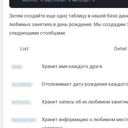
Records
:
4
Duplicates
:
0
Warnings
:
0
Затем создайте еще одну таблицу в нашей базе дан
любимых занятиях в день рождения. Мы создадим 
следующими столбцами:
List
Detail
:
Хранит имя каждого друга.
name
:
Отслеживает дату рождения каждого
birthdate
:
Хранит запись об их любимом занятии
activity
:
Хранит информацию о любимом месте
Destination