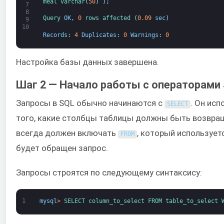
meal 
varchar
(
50
)
)
;
7
8
Query 
OK
,
0
rows 
affected
(
0.09
sec
)
9
10
Records
:
4
Duplicates
:
0
Warnings
:
0
Настройка базы данных завершена.
Шаг 2 — Начало работы с операторами
Запросы в SQL обычно начинаются с
. Он исп
SELECT
того, какие столбцы таблицы должны быть возвращ
всегда должен включать
, который использует
FROM
будет обращен запрос.
Запросы строятся по следующему синтаксису:
1
mysql
>
SELECT 
column_to_select 
FROM 
table_to_select 