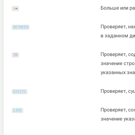
Больше или р
>
=
Проверяет, на
BETWEEN
в заданном ди
Проверяет, со
IN
значение стро
указанных зна
Проверяет, су
EXISTS
Проверяет, со
LIKE
значение указ