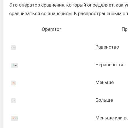
Это оператор сравнения, который определяет, как 
сравниваться со значением. К распространенным оп
Operator
Пр
Равенство
=
Неравенство
!
=
Меньше
<
Больше
>
Меньше или р
<
=