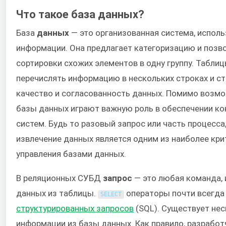
Что такое база данных?
База
данных
— это организованная система, исполь
информации. Она предлагает категоризацию и позв
сортировки схожих элементов в одну группу. Табл
перечислять информацию в нескольких строках и ст
качество и согласованность данных. Помимо возмож
базы данных играют важную роль в обеспечении к
систем. Будь то разовый запрос или часть процесса
извлечение данных является одним из наиболее кр
управления базами данных.
В реляционных СУБД
запрос
— это любая команда, 
данных из таблицы.
операторы почти всегда 
SELECT
структурированных запросов
(SQL). Существует не
информации из базы данных. Как правило, разработ