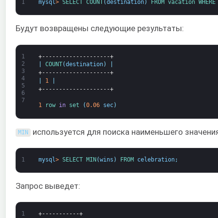
1
mysql
>
SELECT 
COUNT
(
destination
)
FROM 
vacation 
WHERE
Будут возвращены следующие результаты:
1
+--------------------+
2
|
COUNT
(
destination
)
|
3
+--------------------+
4
|
1
|
5
+--------------------+
6
7
1
row 
in
set
(
0.06
sec
)
используется для поиска наименьшего значения
MIN
1
mysql
>
SELECT 
MIN
(
wins
)
FROM 
celebration
;
Запрос выведет:
1
+-----------+