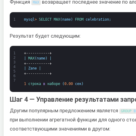
Функция
возвращает последнее значение по ал
MAX
1
mysql
>
SELECT 
MAX
(
name
)
FROM 
celebration
;
Результат будет следующим:
1
+-----------+
2
|
MAX
(
name
)
|
3
+-----------+
4
|
Zane
|
5
+-----------+
6
7
1
строка 
в
наборе
(
0.00
сек
)
Шаг 4 — Управление результатами запр
Другим популярным предложением является
GROUP 
B
при выполнении агрегатной функции для одного стол
соответствующими значениями в другом: