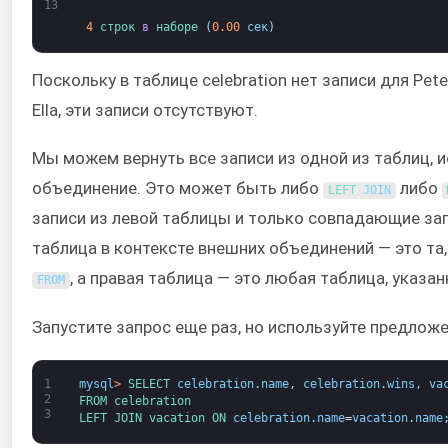
13
4
строк 
в
наборе
(
0.00
сек
)
Поскольку в таблице celebration нет записи для Peter
Ella, эти записи отсутствуют.
Мы можем вернуть все записи из одной из таблиц, 
объединение. Это может быть либо
либо
LEFT 
JOIN
записи из левой таблицы и только совпадающие зап
таблица в контексте внешних объединений — это та
, а правая таблица — это любая таблица, указа
FROM
Запустите запрос еще раз, но используйте предлож
1
mysql
>
SELECT 
celebration
.
name
,
celebration
.
wins
,
va
2
FROM 
celebration
3
LEFT 
JOIN 
vacation 
ON 
celebration
.
name
=
vacation
.
name