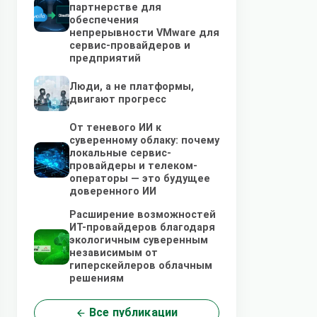
партнерстве для
обеспечения
непрерывности VMware для
сервис-провайдеров и
предприятий
Люди, а не платформы,
двигают прогресс
От теневого ИИ к
суверенному облаку: почему
локальные сервис-
провайдеры и телеком-
операторы — это будущее
доверенного ИИ
Расширение возможностей
ИТ-провайдеров благодаря
экологичным суверенным
независимым от
гиперскейлеров облачным
решениям
Все публикации