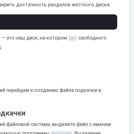
оверить доступность разделов жесткого диска:
— это наш диск, на котором
свободного
11
%
:
ий перейдем к созданию файла подкачки в
одкачки
ей файловой системе, выделите файл с именем
помощью программы
. Выделение
fallocate