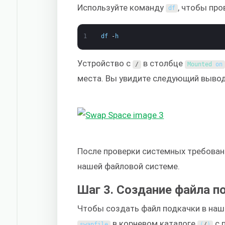
Используйте команду
, чтобы пр
df
1
df
-
h
Устройство с
в столбце
/
Mounted 
on
места. Вы увидите следующий вывод
После проверки системных требован
нашей файловой системе.
Шаг 3. Создание файла п
Чтобы создать файл подкачки в наш
в корневом каталоге
с 
swapfile
(
/
)