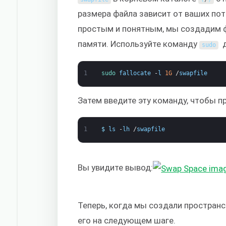
размера файла зависит от ваших по
простым и понятным, мы создадим
памяти. Используйте команду
д
sudo
1
sudo 
fallocate
-
l
1G
/
swapfile
Затем введите эту команду, чтобы п
1
$
ls
-
lh
/
swapfile
Вы увидите вывод:
Теперь, когда мы создали пространс
его на следующем шаге.