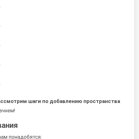
Б
Б
Б
Б
Б
ассмотрим шаги по добавлению пространства
ачнем!
вания
вам понадобятся: