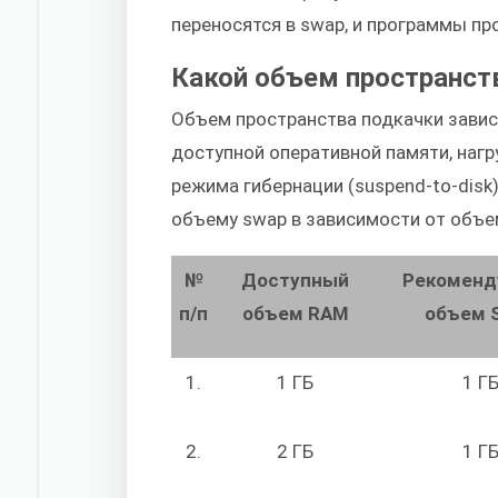
переносятся в swap, и программы п
Какой объем пространст
Объем пространства подкачки завис
доступной оперативной памяти, наг
режима гибернации (suspend-to-disk
объему swap в зависимости от объе
№
Доступный
Рекомен
п/п
объем RAM
объем 
1.
1 ГБ
1 Г
2.
2 ГБ
1 Г