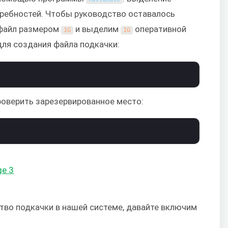
требностей. Чтобы руководство оставалось
 файл размером
и выделим
оперативной
1G
1G
ля создания файла подкачки:
роверить зарезервированное место:
тво подкачки в нашей системе, давайте включим