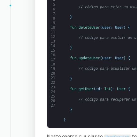
4
5
// código para criar um usu
6
7
}
8
9
fun 
deleteUser
(
user
:
User
)
{
10
11
12
// código para excluir um u
13
14
}
15
16
fun 
updateUser
(
user
:
User
)
{
17
18
// código para atualizar um
19
20
21
}
22
23
fun 
getUser
(
id
:
Int
)
:
User
{
24
25
// código para recuperar um
26
27
}
}
Neste exemplo, a classe
te