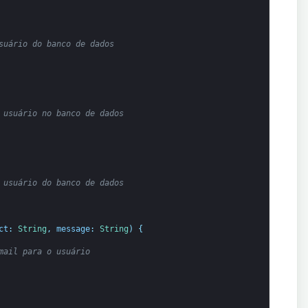
suário do banco de dados
 usuário no banco de dados
 usuário do banco de dados
ct
:
String
,
message
:
String
)
{
mail para o usuário