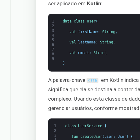
ser aplicado em
Kotlin
:
1
data 
class
User
(
2
3
val 
firstName
:
String
,
4
5
val 
lastName
:
String
,
6
7
val 
email
:
String
8
9
)
A palavra-chave
em Kotlin indica
data
significa que ela se destina a conte
complexo. Usando esta classe de dad
gerenciar usuários, conforme mostrad
1
class
UserService
{
2
3
fun 
createUser
(
user
:
User
)
{