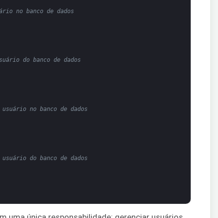
ário no banco de dados
suário do banco de dados
 usuário no banco de dados
 usuário do banco de dados
m uma única responsabilidade: gerenciar usuários