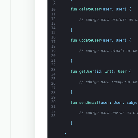
8
9
fun 
deleteUser
(
user
:
User
)
{
10
11
12
// código para excluir um u
13
14
}
15
16
fun 
updateUser
(
user
:
User
)
{
17
18
// código para atualizar um
19
20
21
}
22
23
fun 
getUser
(
id
:
Int
)
:
User
{
24
25
// código para recuperar um
26
27
}
28
29
30
fun 
sendEmail
(
user
:
User
,
subje
31
32
// código para enviar um e-
33
}
}