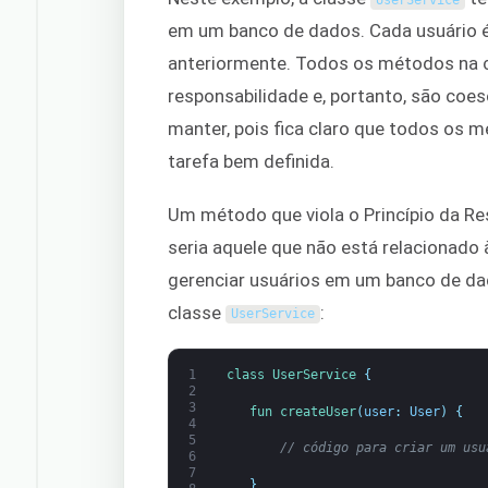
UserService
em um banco de dados. Cada usuário 
anteriormente. Todos os métodos na 
responsabilidade e, portanto, são coes
manter, pois fica claro que todos os 
tarefa bem definida.
Um método que viola o Princípio da Re
seria aquele que não está relacionado 
gerenciar usuários em um banco de dad
classe
:
UserService
1
class
UserService
{
2
3
fun 
createUser
(
user
:
User
)
{
4
5
// código para criar um usu
6
7
}