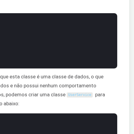
 que esta classe é uma classe de dados, o que
r dados e não possui nenhum comportamento
os, podemos criar uma classe
para
UserService
o abaixo: