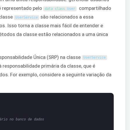
é representado pelo
compartilhado
data 
class
User
classe
são relacionados a essa
UserService
os. Isso torna a classe mais fácil de entender e
métodos da classe estão relacionados a uma única
sponsabilidade Única (SRP) na classe
UserService
à responsabilidade primária da classe, que é
os. For exemplo, considere a seguinte variação da
ário no banco de dados