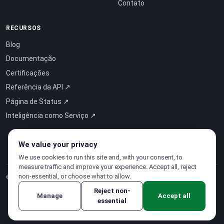
Contato
RECURSOS
Blog
Documentação
Certificações
Referência da API ↗
Página de Status ↗
Inteligência como Serviço ↗
We value your privacy
We use cookies to run this site and, with your consent, to
measure traffic and improve your experience. Accept all, reject
non-essential, or choose what to allow.
© 2026 CloudSigma Holding AG.
Todos os direitos reservados
.
Reject non-
Manage
Accept all
essential
Política de Privacidade
·
Termos de Serviço