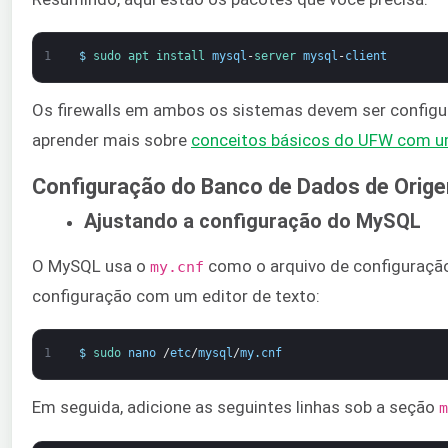
1
$
sudo 
apt 
install 
mysql
-
server 
mysql
-
client
Os firewalls em ambos os sistemas devem ser configu
aprender mais sobre
conceitos básicos do UFW com 
Configuração do Banco de Dados de Orig
Ajustando a configuração do MySQL
O MySQL usa o
como o arquivo de configuração
my.cnf
configuração com um editor de texto:
1
$
sudo 
nano
/
etc
/
mysql
/
my
.
cnf
Em seguida, adicione as seguintes linhas sob a seção
m