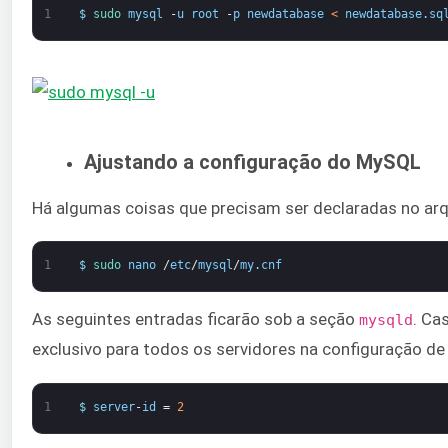
1
$
sudo 
mysql
-
u
root
-
p
newdatabase
<
newdatabase
.
sq
Ajustando a configuração do MySQL
Há algumas coisas que precisam ser declaradas no arq
1
$
sudo 
nano
/
etc
/
mysql
/
my
.
cnf
As seguintes entradas ficarão sob a seção
. Ca
mysqld
exclusivo para todos os servidores na configuração de
1
$
server
-
id
=
2