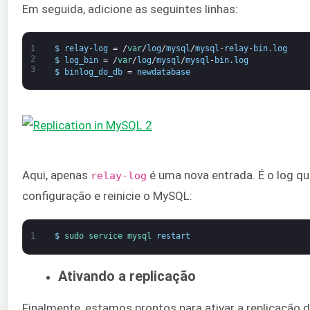
Em seguida, adicione as seguintes linhas:
1
$
relay
-
log
=
/
var
/
log
/
mysql
/
mysql
-
relay
-
bin
.
log
2
$
log_bin
=
/
var
/
log
/
mysql
/
mysql
-
bin
.
log
3
$
binlog_do_db
=
newdatabase
Aqui, apenas
é uma nova entrada. É o log que
relay-log
configuração e reinicie o MySQL:
1
$
sudo 
service 
mysql 
restart
Ativando a replicação
Finalmente, estamos prontos para ativar a replicação d