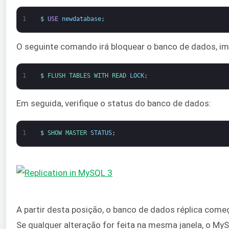
1
$
USE
newdatabase
;
O seguinte comando irá bloquear o banco de dados, im
1
$
FLUSH 
TABLES 
WITH 
READ 
LOCK
;
Em seguida, verifique o status do banco de dados:
1
$
SHOW 
MASTER 
STATUS
;
A partir desta posição, o banco de dados réplica começ
Se qualquer alteração for feita na mesma janela, o M