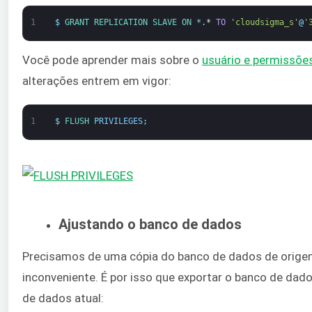
1
$
GRANT 
REPLICATION 
SLAVE 
ON *
.
*
TO
'cloudsigma_s'
@
'
Você pode aprender mais sobre o
usuário e permissõ
alterações entrem em vigor:
1
$
FLUSH 
PRIVILEGES
;
Ajustando o banco de dados
Precisamos de uma cópia do banco de dados de origem n
inconveniente. É por isso que exportar o banco de dad
de dados atual: