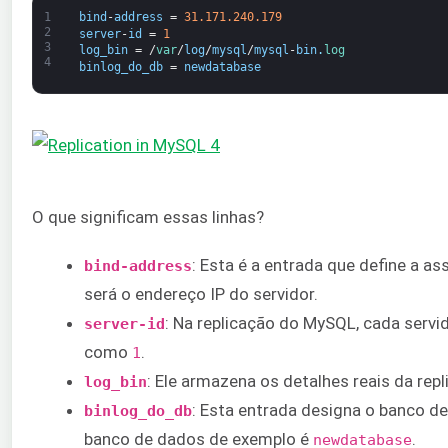
1
bind
-
address
=
31.171.240.179
2
server
-
id
=
1
3
log_bin
=
/
var
/
log
/
mysql
/
mysql
-
bin
.
log
4
binlog_do_db
=
newdatabase
O que significam essas linhas?
: Esta é a entrada que define a a
bind-address
será o endereço IP do servidor.
: Na replicação do MySQL, cada servid
server-id
como
.
1
: Ele armazena os detalhes reais da rep
log_bin
: Esta entrada designa o banco de
binlog_do_db
banco de dados de exemplo é
.
newdatabase