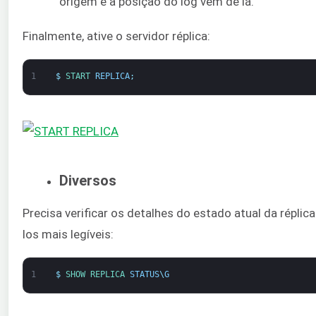
origem e a posição do log vêm de lá.
Finalmente, ative o servidor réplica:
1
$
START 
REPLICA
;
Diversos
Precisa verificar os detalhes do estado atual da répl
los mais legíveis:
1
$
SHOW 
REPLICA 
STATUS
\
G