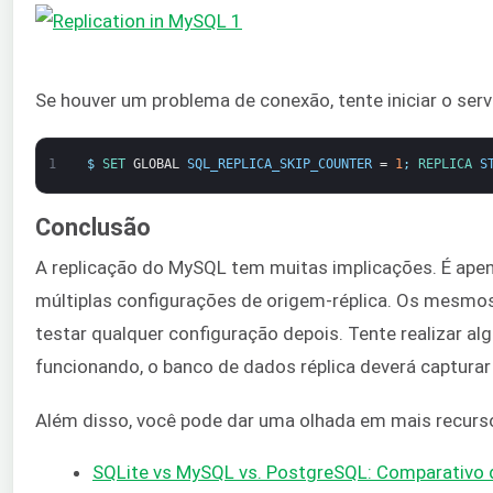
Se houver um problema de conexão, tente iniciar o servi
1
$
SET 
GLOBAL
SQL_REPLICA_SKIP_COUNTER
=
1
;
REPLICA 
S
Conclusão
A replicação do MySQL tem muitas implicações. É apen
múltiplas configurações de origem-réplica. Os mesmos
testar qualquer configuração depois. Tente realizar al
funcionando, o banco de dados réplica deverá captura
Além disso, você pode dar uma olhada em mais recurs
SQLite vs MySQL vs. PostgreSQL: Comparativo 