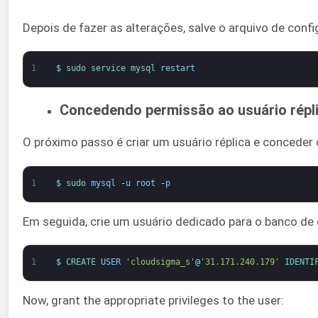
Depois de fazer as alterações, salve o arquivo de conf
1
$
sudo 
service 
mysql 
restart
Concedendo permissão ao usuário répl
O próximo passo é criar um usuário réplica e conceder os
1
$
sudo 
mysql
-
u
root
-
p
Em seguida, crie um usuário dedicado para o banco de
1
$
CREATE 
USER
'cloudsigma_s'
@
'31.171.240.179'
IDENTI
Now, grant the appropriate privileges to the user: