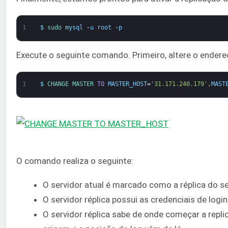
1
$
sudo 
mysql
-
u
root
-
p
Execute o seguinte comando. Primeiro, altere o endere
1
$
CHANGE 
MASTER 
TO
MASTER_HOST
=
'31.171.240.179'
,
MAST
O comando realiza o seguinte:
O servidor atual é marcado como a réplica do se
O servidor réplica possui as credenciais de logi
O servidor réplica sabe de onde começar a repl