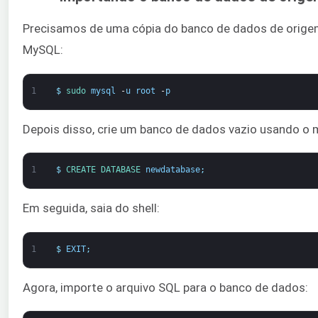
Precisamos de uma cópia do banco de dados de origem n
MySQL:
1
$
sudo 
mysql
-
u
root
-
p
Depois disso, crie um banco de dados vazio usando 
1
$
CREATE 
DATABASE 
newdatabase
;
Em seguida, saia do shell:
1
$
EXIT
;
Agora, importe o arquivo SQL para o banco de dados: