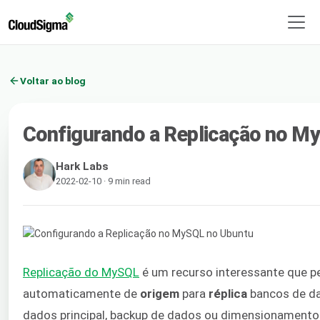
Voltar ao blog
Configurando a Replicação no M
Hark Labs
2022-02-10 · 9 min read
Replicação do MySQL
é um recurso interessante que p
automaticamente de
origem
para
réplica
bancos de da
dados principal, backup de dados ou dimensionamento