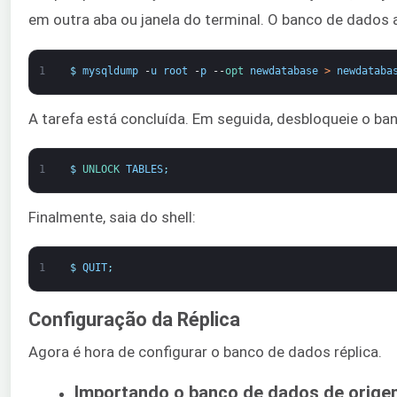
em outra aba ou janela do terminal. O banco de dados 
1
$
mysqldump
-
u
root
-
p
--
opt 
newdatabase
>
newdataba
A tarefa está concluída. Em seguida, desbloqueie o ba
1
$
UNLOCK 
TABLES
;
Finalmente, saia do shell:
1
$
QUIT
;
Configuração da Réplica
Agora é hora de configurar o banco de dados réplica.
Importando o banco de dados de orige