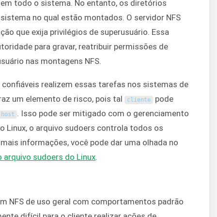
 em todo o sistema. No entanto, os diretórios
sistema no qual estão montados. O servidor NFS
ão que exija privilégios de superusuário. Essa
toridade para gravar, reatribuir permissões de
rusuário nas montagens NFS.
s confiáveis realizem essas tarefas nos sistemas de
raz um elemento de risco, pois tal
pode
cliente
. Isso pode ser mitigado com o gerenciamento
host
 Linux, o arquivo sudoers controla todos os
ra mais informações, você pode dar uma olhada no
 arquivo sudoers do Linux
.
em NFS de uso geral com comportamentos padrão
e difícil para o cliente realizar ações de