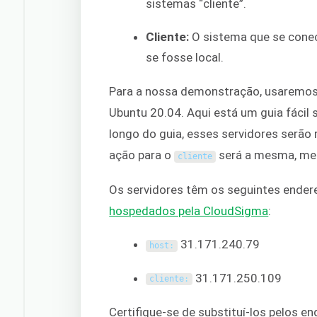
sistemas “cliente”.
Cliente:
O sistema que se cone
se fosse local.
Para a nossa demonstração, usaremos
Ubuntu 20.04. Aqui está um guia fácil
longo do guia, esses servidores serão
ação para o
será a mesma, me
cliente
Os servidores têm os seguintes endere
hospedados pela CloudSigma
:
31.171.240.79
host
:
31.171.250.109
cliente
:
Certifique-se de substituí-los pelos e