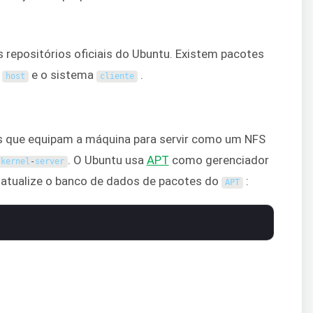
 repositórios oficiais do Ubuntu. Existem pacotes
a
e o sistema
.
host
cliente
 que equipam a máquina para servir como um NFS
. O Ubuntu usa
APT
como gerenciador
-
kernel
-
server
 e atualize o banco de dados de pacotes do
:
APT