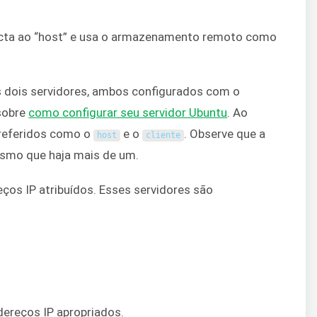
cta ao “host” e usa o armazenamento remoto como
 dois servidores, ambos configurados com o
 sobre
como configurar seu servidor Ubuntu
. Ao
 referidos como o
e o
. Observe que a
host
cliente
smo que haja mais de um.
ços IP atribuídos. Esses servidores são
ndereços IP apropriados.