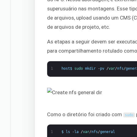
superusuário nas montagens. Esse t
de arquivos, upload usando um CMS 
de arquivos de projeto, etc.
As etapas a seguir devem ser execut
para compartilhamento rotulado com
1
host
$
sudo 
mkdir
-
pv
/
var
/
nfs
/
gener
Como o diretório foi criado com
sudo
1
$
ls
-
la
/
var
/
nfs
/
general