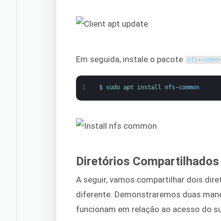
Em seguida, instale o pacote
nfs
-
commo
1
$
sudo 
apt 
install 
nfs
-
common
Diretórios Compartilhados
A seguir, vamos compartilhar dois di
diferente. Demonstraremos duas manei
funcionam em relação ao acesso do su