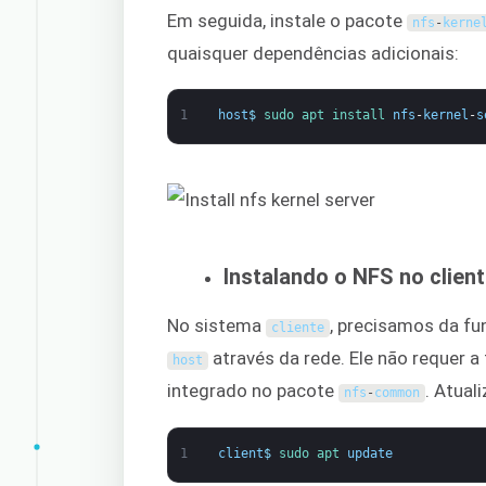
Em seguida, instale o pacote
nfs
-
kerne
quaisquer dependências adicionais:
1
host
$
sudo 
apt 
install 
nfs
-
kernel
-
s
Instalando o NFS no clien
No sistema
, precisamos da fu
cliente
através da rede. Ele não requer a
host
integrado no pacote
. Atual
nfs
-
common
1
client
$
sudo 
apt 
update