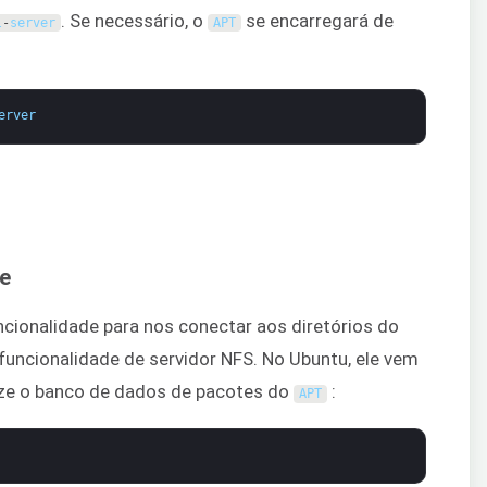
. Se necessário, o
se encarregará de
l
-
server
APT
erver
te
ncionalidade para nos conectar aos diretórios do
 funcionalidade de servidor NFS. No Ubuntu, ele vem
ize o banco de dados de pacotes do
:
APT