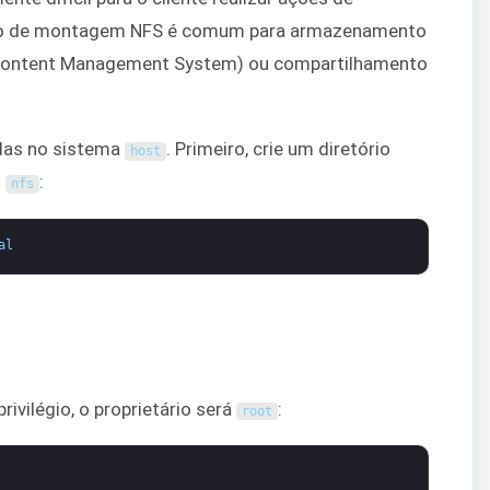
ipo de montagem NFS é comum para armazenamento
(Content Management System) ou compartilhamento
adas no sistema
. Primeiro, crie um diretório
host
o
:
nfs
al
privilégio, o proprietário será
:
root