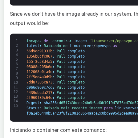
Since we don’t have the image already in our system, th
output would be:
1
Incapaz 
de 
encontrar 
imagem
'linuxserver/openvpn-a
2
latest
:
Baixando 
de 
linuxserver
/
openvpn
-
as
3
56d9dc91333b
:
Pull 
completo
4
1356b0cfc067
:
Pull 
completo
5
155f3c53d4a5
:
Pull 
completo
6
05088c205b6d
:
Pull 
completo
7
112068b0fa4e
:
Pull 
completo
8
2ff5dd4a0d9b
:
Pull 
completo
9
7dd87385ca73
:
Pull 
completo
10
11
d966d969c7cd
:
Pull 
completo
12
4439dbcda217
:
Pull 
completo
13
5f960f89c64e
:
Pull 
completo
14
Digest
:
sha256
:
d65f743bcec24b6b6ad0b19f9d7876cd70d5
15
Status
:
Baixada 
mais recente 
imagem 
para
linuxserve
f0a1eb5440b5a423f8f21081d8654aaba2c0bd9995d2dea88a9
Iniciando o container com este comando: