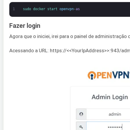
1
sudo 
docker 
start 
openvpn
-
as
Fazer login
Agora que o iniciei, irei para o painel de administração
Acessando a URL: https://<<YourIpAddress>>:943/ad