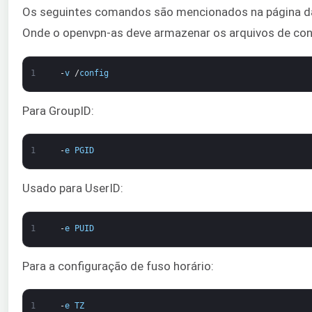
Os seguintes comandos são mencionados na página d
Onde o openvpn-as deve armazenar os arquivos de con
1
-
v
/
config
Para GroupID:
1
-
e
PGID
Usado para UserID:
1
-
e
PUID
Para a configuração de fuso horário:
1
-
e
TZ