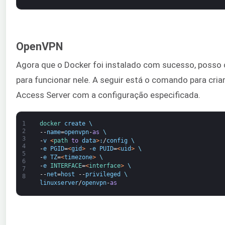
OpenVPN
Agora que o Docker foi instalado com sucesso, posso
para funcionar nele. A seguir está o comando para cr
Access Server com a configuração especificada.
1
docker 
create
\
2
--
name
=
openvpn
-
as
\
3
-
v
<
path 
to
data
>
:
/
config
\
4
-
e
PGID
=
<
gid
>
-
e
PUID
=
<
uid
>
\
5
-
e
TZ
=
<
timezone
>
\
6
-
e
INTERFACE
=
<
interface
>
\
7
--
net
=
host
--
privileged
\
8
linuxserver
/
openvpn
-
as