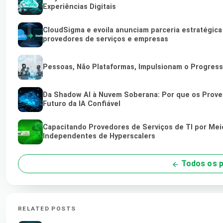
Experiências Digitais
CloudSigma e evoila anunciam parceria estratégic
provedores de serviços e empresas
Pessoas, Não Plataformas, Impulsionam o Progres
Da Shadow AI à Nuvem Soberana: Por que os Proved
Futuro da IA Confiável
Capacitando Provedores de Serviços de TI por Me
Independentes de Hyperscalers
Todos os 
RELATED POSTS