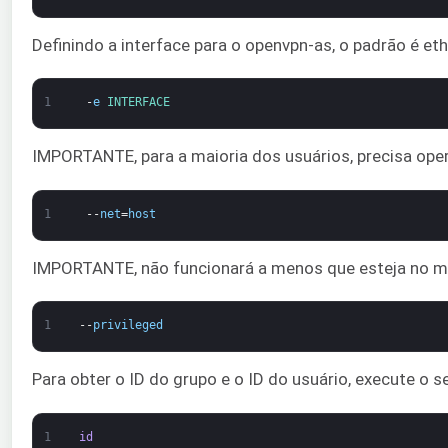
Definindo a interface para o openvpn-as, o padrão é eth
1
-
e
INTERFACE
IMPORTANTE, para a maioria dos usuários, precisa ope
1
--
net
=
host
IMPORTANTE, não funcionará a menos que esteja no mo
1
--
privileged
Para obter o ID do grupo e o ID do usuário, execute o
1
id