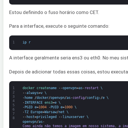
Estou definindo o fuso horário como CET.
Para a interface, execute o seguinte comando:
1
ip
r
A interface geralmente seria ens3 ou eth0. No meu sis
Depois de adicionar todas essas coisas, estou execu
1
docker 
create
name
--
openvpn
=
as
-
restart
\
2
--
always
=
v
\
3
-
home
/
docker
/
openvpn
/
as
-
config
/
config
:
/
e
\
4
-
INTERFACE
ens3
=
e
\
5
-
PGID
e
=
1004
-
PUID
e
=
1000
\
6
-
TZ
Europe
=
Warsaw
/
net
\
7
--
host
=
privileged
--
linuxserver
\
8
openvpn
/
as
-
Como ainda não temos a imagem em nosso sistema, a im