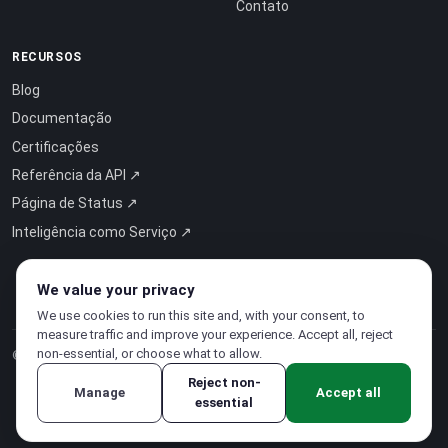
Contato
RECURSOS
Blog
Documentação
Certificações
Referência da API ↗
Página de Status ↗
Inteligência como Serviço ↗
We value your privacy
We use cookies to run this site and, with your consent, to
measure traffic and improve your experience. Accept all, reject
non-essential, or choose what to allow.
© 2026 CloudSigma Holding AG.
Todos os direitos reservados
.
Reject non-
Manage
Accept all
essential
Política de Privacidade
·
Termos de Serviço