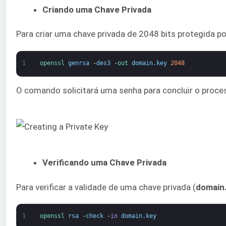
Criando uma Chave Privada
Para criar uma chave privada de 2048 bits protegida po
1
openssl 
genrsa
-
des3
-
out 
domain
.
key
2048
O comando solicitará uma senha para concluir o process
Verificando uma Chave Privada
Para verificar a validade de uma chave privada (
domain
1
openssl 
rsa
-
check
-
in
domain
.
key