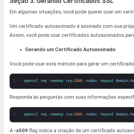
Seção 3: Gerando Certificados SSL
Em algumas situações, você pode querer usar um certi
Um certificado autoassinado é assinado com sua própr
Assim, você pode usar certificados autoassinados par
Gerando um Certificado Autoassinado
Você pode usar este método para gerar um certificado
1
openssl 
req
-
newkey 
rsa
:
2048
-
nodes
-
keyout 
domain
.
k
Responda às perguntas com suas informações específi
1
openssl 
req
-
newkey 
rsa
:
2048
-
nodes
-
keyout 
domain
.
k
A
-x509
flag indica a criação de um certificado autoa