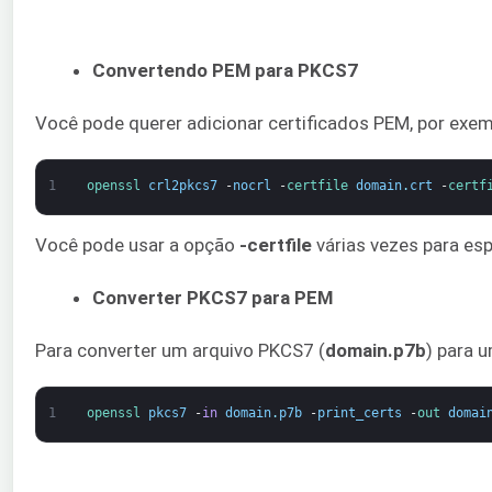
Convertendo PEM para PKCS7
Você pode querer adicionar certificados PEM, por exe
1
openssl 
crl2pkcs7
-
nocrl
-
certfile 
domain
.
crt
-
certf
Você pode usar a opção
-certfile
várias vezes para es
Converter PKCS7 para PEM
Para converter um arquivo PKCS7 (
domain.p7b
) para 
1
openssl 
pkcs7
-
in
domain
.
p7b
-
print_certs
-
out 
domai