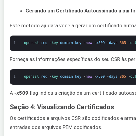
Gerando um Certificado Autoassinado a parti
Este método ajudará você a gerar um certificado autoas
1
openssl 
req
-
key 
domain
.
key
-
new
-
x509
-
days
365
-
ou
Forneça as informações específicas do seu CSR às per
1
openssl 
req
-
key 
domain
.
key
-
new
-
x509
-
days
365
-
ou
A
-x509
flag indica a criação de um certificado autoa
Seção 4: Visualizando Certificados
Os certificados e arquivos CSR são codificados e ar
entradas dos arquivos PEM codificados.