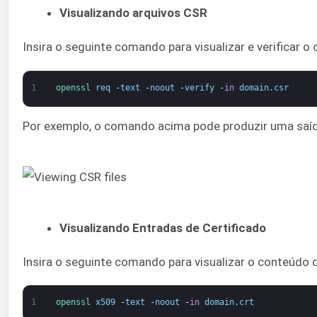
Visualizando arquivos CSR
Insira o seguinte comando para visualizar e verificar 
1
openssl 
req
-
text
-
noout
-
verify
-
in
domain
.
csr
Por exemplo, o comando acima pode produzir uma saí
Visualizando Entradas de Certificado
Insira o seguinte comando para visualizar o conteúdo d
1
openssl 
x509
-
text
-
noout
-
in
domain
.
crt