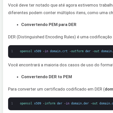
Você deve ter notado que até agora estivemos traba
diferentes podem conter múltiplos itens, como uma ch
Convertendo PEM para DER
DER (Distinguished Encoding Rules) é uma codificação 
1
openssl 
x509
-
in
domain
.
crt
-
outform 
der
-
out 
domain
Você encontrará a maioria dos casos de uso do forma
Convertendo DER to PEM
Para converter um certificado codificado em DER (
dom
1
openssl 
x509
-
inform 
der
-
in
domain
.
der
-
out 
domain
.