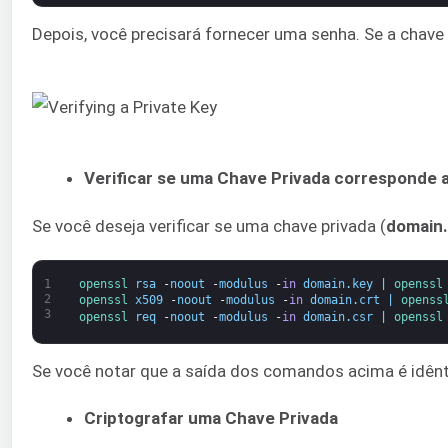
Depois, você precisará fornecer uma senha. Se a chave p
Verificar se uma Chave Privada corresponde 
Se você deseja verificar se uma chave privada (
domain
1
openssl 
rsa
-
noout
-
modulus
-
in
domain
.
key
|
openssl
2
openssl 
x509
-
noout
-
modulus
-
in
domain
.
crt
|
openss
3
openssl 
req
-
noout
-
modulus
-
in
domain
.
csr
|
openssl
Se você notar que a saída dos comandos acima é idêntic
Criptografar uma Chave Privada