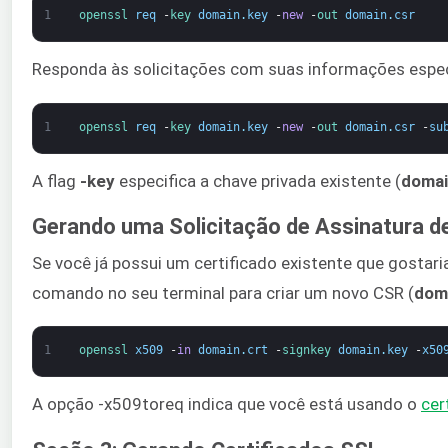
1
openssl 
req
-
key 
domain
.
key
-
new
-
out 
domain
.
csr
Responda às solicitações com suas informações espec
1
openssl 
req
-
key 
domain
.
key
-
new
-
out 
domain
.
csr
-
su
A flag
-key
especifica a chave privada existente (
domai
Gerando uma Solicitação de Assinatura de 
Se você já possui um certificado existente que gostari
comando no seu terminal para criar um novo CSR (
dom
1
openssl 
x509
-
in
domain
.
crt
-
signkey 
domain
.
key
-
x50
A opção -x509toreq indica que você está usando o
cer