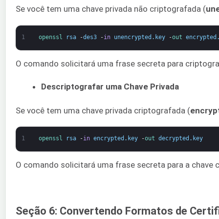
Se você tem uma chave privada não criptografada (
un
1
openssl 
rsa
-
des3
-
in
unencrypted
.
key
-
out 
encrypted
O comando solicitará uma frase secreta para criptogra
Descriptografar uma Chave Privada
Se você tem uma chave privada criptografada (
encryp
1
openssl 
rsa
-
in
encrypted
.
key
-
out 
decrypted
.
key
O comando solicitará uma frase secreta para a chave cri
Seção 6: Convertendo Formatos de Certif