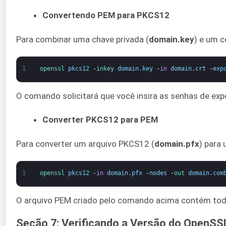
Convertendo PEM para PKCS12
Para combinar uma chave privada (
domain.key
) e um c
1
openssl 
pkcs12
-
inkey 
domain
.
key
-
in
domain
.
crt
-
exp
O comando solicitará que você insira as senhas de e
Converter PKCS12 para PEM
Para converter um arquivo PKCS12 (
domain.pfx
) para
1
openssl 
pkcs12
-
in
domain
.
pfx
-
nodes
-
out 
domain
.
com
O arquivo PEM criado pelo comando acima contém todo
Seção 7: Verificando a Versão do OpenSS