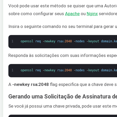
Você pode usar este método se quiser que uma Autorid
sobre como configurar seus
Apache
ou
Nginx
servidore
Insira o seguinte comando no seu terminal para gerar 
1
openssl 
req
-
newkey 
rsa
:
2048
-
nodes
-
keyout 
domain
.
k
Responda às solicitações com suas informações específ
1
openssl 
req
-
newkey 
rsa
:
2048
-
nodes
-
keyout 
domain
.
k
A
-newkey rsa:2048
flag especifica que a chave deve 
Gerando uma Solicitação de Assinatura de
Se você já possui uma chave privada, pode usar este m