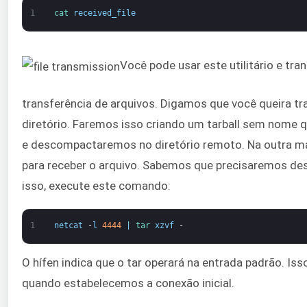
1
cat 
received_file
Você pode usar este utilitário e t
transferência de arquivos. Digamos que você queira tr
diretório. Faremos isso criando um tarball sem nome 
e descompactaremos no diretório remoto. Na outra má
para receber o arquivo. Sabemos que precisaremos desc
isso, execute este comando:
1
netcat
-
l
4444
|
tar 
xzvf
-
O hífen indica que o tar operará na entrada padrão. Iss
quando estabelecemos a conexão inicial.