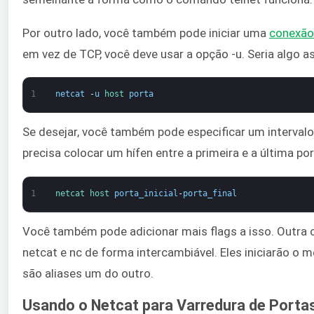
Por outro lado, você também pode iniciar uma
conexão
em vez de TCP, você deve usar a opção -u. Seria algo a
1
netcat
-
u
host 
porta
Se desejar, você também pode especificar um intervalo 
precisa colocar um hífen entre a primeira e a última po
1
netcat 
host 
porta_inicial
-
porta_final
Você também pode adicionar mais flags a isso. Outra c
netcat e nc de forma intercambiável. Eles iniciarão o
são aliases um do outro.
Usando o Netcat para Varredura de Porta