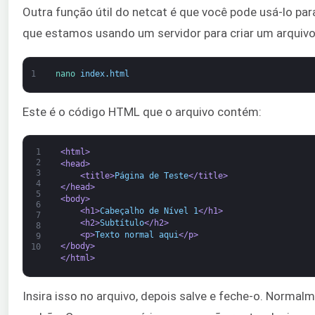
Outra função útil do netcat é que você pode usá-lo pa
que estamos usando um servidor para criar um arqui
1
nano 
index
.
html
Este é o código HTML que o arquivo contém:
1
<html>
2
<head>
3
<title>
Página de Teste
</title>
4
</head>
5
<body>
6
<h1>
Cabeçalho de Nível 1
</h1>
7
<h2>
Subtítulo
</h2>
8
<p>
Texto normal aqui
</p>
9
</body>
10
</html>
Insira isso no arquivo, depois salve e feche-o. Normalm