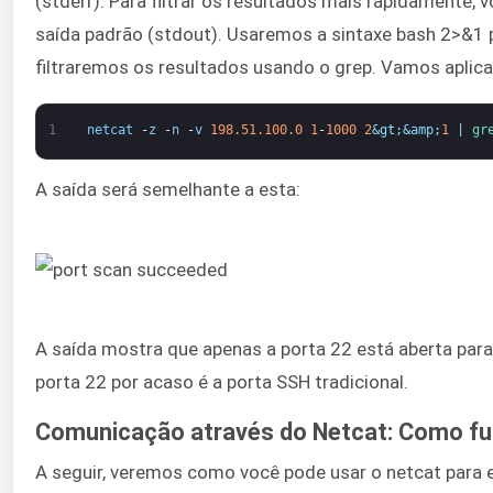
(stderr). Para filtrar os resultados mais rapidamente, 
saída padrão (stdout). Usaremos a sintaxe bash 2>&1 p
filtraremos os resultados usando o grep. Vamos aplica
1
netcat
-
z
-
n
-
v
198.51.100.0
1
-
1000
2
&gt;
&amp;
1
|
gr
A saída será semelhante a esta:
A saída mostra que apenas a porta 22 está aberta para
porta 22 por acaso é a porta SSH tradicional.
Comunicação através do Netcat: Como f
A seguir, veremos como você pode usar o netcat para 