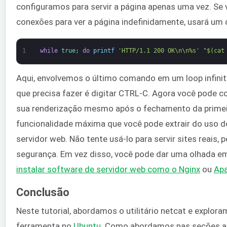
configuramos para servir a página apenas uma vez. Se 
conexões para ver a página indefinidamente, usará um 
1
while
true
;
do
printf
'HTTP/1.1 200 OK\n\n%s'
"$(cat
Aqui, envolvemos o último comando em um loop infinito.
que precisa fazer é digitar CTRL-C. Agora você pode co
sua renderização mesmo após o fechamento da primeir
funcionalidade máxima que você pode extrair do uso d
servidor web. Não tente usá-lo para servir sites reais,
segurança. Em vez disso, você pode dar uma olhada e
instalar software de servidor web como o Nginx
ou
Ap
Conclusão
Neste tutorial, abordamos o utilitário netcat e explo
ferramenta no
Ubuntu
. Como abordamos nas seções aci