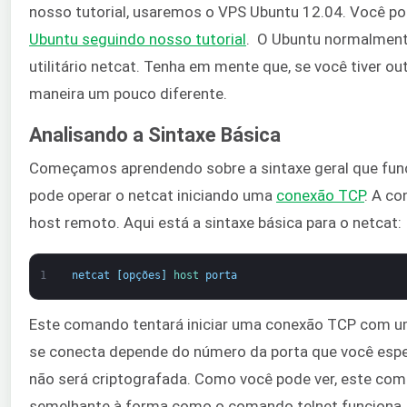
nosso tutorial, usaremos o VPS Ubuntu 12.04. Você p
Ubuntu seguindo nosso tutorial
. O Ubuntu normalment
utilitário netcat. Tenha em mente que, se você tiver ou
maneira um pouco diferente.
Analisando a Sintaxe Básica
Começamos aprendendo sobre a sintaxe geral que funci
pode operar o netcat iniciando uma
conexão TCP
. A co
host remoto. Aqui está a sintaxe básica para o netcat:
1
netcat
[
opções
]
host 
porta
Este comando tentará iniciar uma conexão TCP com um
se conecta depende do número da porta que você espe
não será criptografada. Como você pode ver, este co
semelhante à forma como o comando telnet funciona.