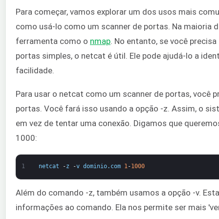
Para começar, vamos explorar um dos usos mais comu
como usá-lo como um scanner de portas. Na maioria d
ferramenta como o
nmap
. No entanto, se você precisa
portas simples, o netcat é útil. Ele pode ajudá-lo a ide
facilidade.
Para usar o netcat como um scanner de portas, você pr
portas. Você fará isso usando a opção -z. Assim, o sis
em vez de tentar uma conexão. Digamos que queremos v
1000:
1
netcat
-
z
-
v
dominio
.
com
1
-
1000
Além do comando -z, também usamos a opção -v. Esta 
informações ao comando. Ela nos permite ser mais 've