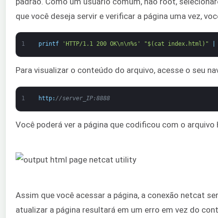
padrão. Como um usuário comum, não root, seleciona
que você deseja servir e verificar a página uma vez, v
1
printf
'HTTP/1.1 200 OK\n\n%s'
"$(cat index.html)"
|
Para visualizar o conteúdo do arquivo, acesse o seu na
1
http
:
//server_IP:8888
Você poderá ver a página que codificou com o arquivo
Assim que você acessar a página, a conexão netcat ser
atualizar a página resultará em um erro em vez do con