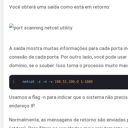
Você obterá uma saída como esta em retorno:
A saída mostra muitas informações para cada porta ind
conexão de cada porta. Por outro lado, você pode usar
domínio, se o souber. Isso torna o processo muito mai
1
netcat
-
z
-
n
-
v
198.51.100.0
1
-
1000
Usamos a flag -n para indicar que o sistema não precis
endereço IP.
Normalmente, as mensagens de retorno são enviadas p