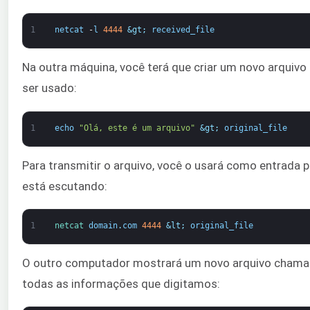
1
netcat
-
l
4444
&gt;
received_file
Na outra máquina, você terá que criar um novo arquivo
ser usado:
1
echo
"Olá, este é um arquivo"
&gt;
original_file
Para transmitir o arquivo, você o usará como entrada
está escutando:
1
netcat 
domain
.
com
4444
&lt;
original_file
O outro computador mostrará um novo arquivo chamado 
todas as informações que digitamos: