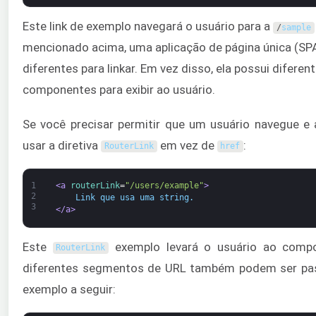
Este link de exemplo navegará o usuário para a
/
sample
mencionado acima, uma aplicação de página única (SPA
diferentes para linkar. Em vez disso, ela possui diferen
componentes para exibir ao usuário.
Se você precisar permitir que um usuário navegue e a
usar a diretiva
em vez de
:
RouterLink
href
1
<a 
routerLink
=
"/users/example"
>
2
    Link que usa uma string.
3
</a>
Este
exemplo levará o usuário ao com
RouterLink
diferentes segmentos de URL também podem ser pa
exemplo a seguir: