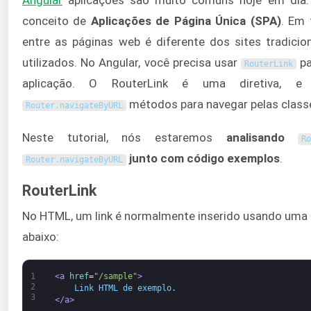
conceito de
Aplicações de Página Única (SPA)
. Em 
entre as páginas web é diferente dos sites tradici
utilizados. No Angular, você precisa usar
pa
RouterLink
aplicação. O RouterLink é uma diretiva, 
métodos para navegar pelas clas
Router
.
navigateByURL
Neste tutorial, nós estaremos
analisando
R
junto com código
exemplos
.
Router
.
navigateByURL
RouterLink
No HTML, um link é normalmente inserido usando uma
abaixo:
1
<a 
href
=
"/sample"
>
2
    Link HTML de exemplo.
3
</a>