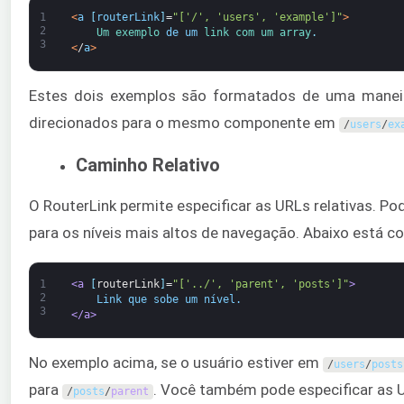
1
<
a
[
routerLink
]
=
"['/', 'users', 'example']"
>
2
Um 
exemplo 
de
um
link 
com 
um 
array
.
3
<
/
a
>
Estes dois exemplos são formatados de uma maneir
direcionados para o mesmo componente em
/
users
/
ex
Caminho Relativo
O RouterLink permite especificar as URLs relativas. 
para os níveis mais altos de navegação. Abaixo está 
1
<a 
[
routerLink
]
=
"['../', 'parent', 'posts']"
>
2
    Link que sobe um nível.
3
</a>
No exemplo acima, se o usuário estiver em
/
users
/
posts
para
. Você também pode especificar as 
/
posts
/
parent