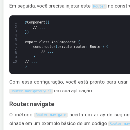
Em seguida, você precisa injetar este
no constru
Router
1
@
Component
(
{
2
//
.
.
.
3
}
)
4
5
export
class
AppComponent
{
6
constructor
(
private
router
:
Router
)
{
7
//
.
.
.
8
}
9
//
.
.
.
10
}
Com essa configuração, você está pronto para usa
em sua aplicação.
Router
.
navigateByUrl
Router.navigate
O método
aceita um array de segme
Router
.
navigate
olhada em um exemplo básico de um código
Router
.
nav