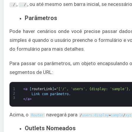
,
, ou até mesmo sem barra inicial, se necessário
.
/
.
.
/
Parâmetros
Pode haver cenários onde você precise passar dado
simples é quando o usuário preenche o formulário e vo
do formulário para mais detalhes.
Para passar os parâmetros, um objeto encapsulando o
segmentos de URL:
1
<a 
[
routerLink
]
=
"['/', 'users', {display: 'sample'},
2
    Link com parâmetro.
3
</a>
Acima, o
navegará para
Router
/
users
;
display
=
sample
/
xyz
Outlets Nomeados