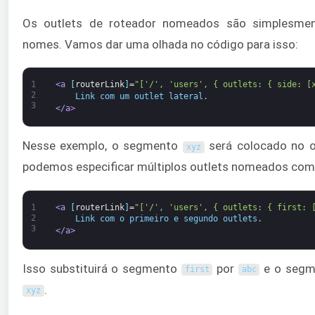
Os outlets de roteador nomeados são simplesmen
nomes. Vamos dar uma olhada no código para isso:
1
<a 
[
routerLink
]
=
"['/', 'users', { outlets: { side: [
2
    Link com um outlet lateral.
3
</a>
Nesse exemplo, o segmento
será colocado no 
xyz
podemos especificar múltiplos outlets nomeados com
1
<a 
[
routerLink
]
=
"['/', 'users', { outlets: { first: 
2
    Link com o primeiro e segundo outlets.
3
</a>
Isso substituirá o segmento
por
e o seg
first
abc
.
xyz