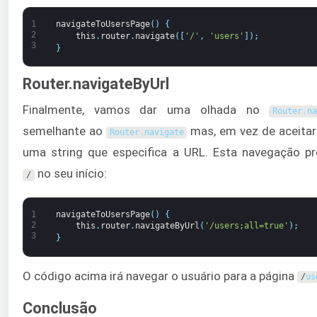
1
navigateToUsersPage
(
)
{
2
this
.
router
.
navigate
(
[
'/'
,
'users'
]
)
;
3
}
Router.navigateByUrl
Finalmente, vamos dar uma olhada no
Router
.
n
semelhante ao
mas, em vez de aceitar
Router
.
navigate
uma string que especifica a URL. Esta navegação pr
no seu início:
/
1
navigateToUsersPage
(
)
{
2
this
.
router
.
navigateByUrl
(
'/users;all=true'
)
;
3
}
O código acima irá navegar o usuário para a página
/
us
Conclusão