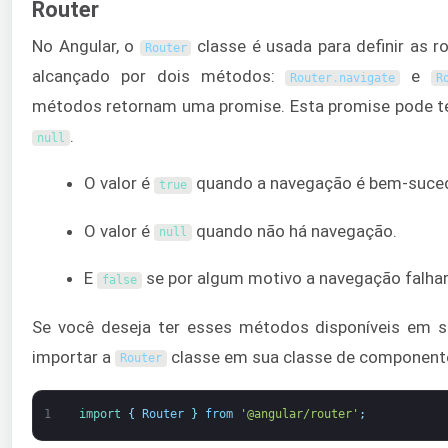
Router
No Angular, o
classe é usada para definir as ro
Router
alcançado por dois métodos:
e
Router
.
navigate
R
métodos retornam uma promise. Esta promise pode te
.
null
O valor é
quando a navegação é bem-suced
true
O valor é
quando não há navegação.
null
E
se por algum motivo a navegação falhar
false
Se você deseja ter esses métodos disponíveis em su
importar a
classe em sua classe de component
Router
1
import
{
Router
}
from
'@angular/router'
;