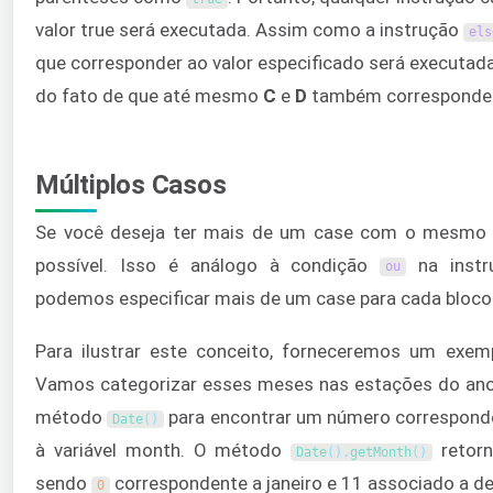
valor true será executada. Assim como a instrução
els
que corresponder ao valor especificado será executada
do fato de que até mesmo
C
e
D
também correspondem
Múltiplos Casos
Se você deseja ter mais de um case com o mesmo 
possível. Isso é análogo à condição
na inst
ou
podemos especificar mais de um case para cada bloco
Para ilustrar este conceito, forneceremos um ex
Vamos categorizar esses meses nas estações do ano
método
para encontrar um número corresponden
Date
(
)
à variável month. O método
retor
Date
(
)
.
getMonth
(
)
sendo
correspondente a janeiro e 11 associado a d
0