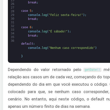
25
break
;
26
27
case
5
:
28
console
.
log
(
"Feliz sexta-feira!"
)
;
29
30
break
;
31
32
case
6
:
33
console
.
log
(
"É sábado!"
)
;
34
break
;
35
36
default
:
console
.
log
(
"Nenhum caso correspondido"
)
}
Dependendo do valor retornado pelo
mét
getDate
(
)
relação aos casos um de cada vez, começando do topo
dependendo do dia em que você executou o código. 
colocado para que, se nenhum caso corresponder
cenário. No entanto, aqui neste código, o default 
apenas um número finito de dias na semana.