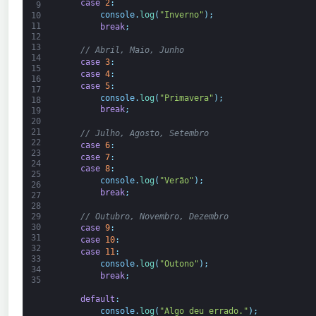
case
2
:
9
console
.
log
(
"Inverno"
)
;
10
11
break
;
12
13
// Abril, Maio, Junho
14
case
3
:
15
case
4
:
16
case
5
:
17
console
.
log
(
"Primavera"
)
;
18
break
;
19
20
21
// Julho, Agosto, Setembro
22
case
6
:
23
case
7
:
24
case
8
:
25
console
.
log
(
"Verão"
)
;
26
break
;
27
28
// Outubro, Novembro, Dezembro
29
30
case
9
:
31
case
10
:
32
case
11
:
33
console
.
log
(
"Outono"
)
;
34
break
;
35
default
:
console
.
log
(
"Algo deu errado."
)
;