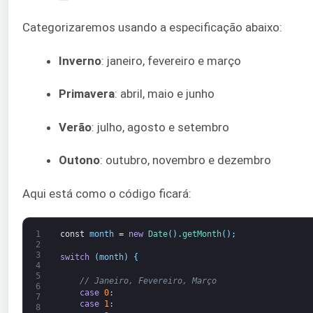
Categorizaremos usando a especificação abaixo:
Inverno
: janeiro, fevereiro e março
Primavera
: abril, maio e junho
Verão
: julho, agosto e setembro
Outono
: outubro, novembro e dezembro
Aqui está como o código ficará:
1
const
month
=
new
Date
(
)
.
getMonth
(
)
;
2
3
switch
(
month
)
{
4
5
// Janeiro, Fevereiro, Março
6
case
0
:
7
case
1
:
8