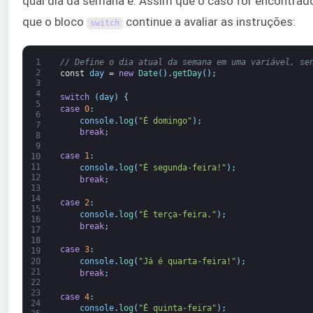
qual dia da semana é. Assim que o caso for encontra
que o bloco
continue a avaliar as instruções:
switch
1
// Define o dia atual da semana em uma variável, se
2
const
day
=
new
Date
(
)
.
getDay
(
)
;
3
4
switch
(
day
)
{
5
case
0
:
6
console
.
log
(
"É domingo"
)
;
7
break
;
8
9
case
1
:
10
11
console
.
log
(
"É segunda-feira!"
)
;
12
break
;
13
14
case
2
:
15
console
.
log
(
"É terça-feira."
)
;
16
break
;
17
18
case
3
:
19
20
console
.
log
(
"Já é quarta-feira!"
)
;
21
break
;
22
23
case
4
:
24
console
.
log
(
"É quinta-feira"
)
;