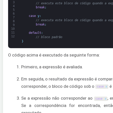
3
// executa este bloco de código quando a ex
4
break
;
5
6
case
y
:
7
// executa este bloco de código quando a ex
8
break
;
9
10
11
default
:
12
// bloco padrão
}
O código acima é executado da seguinte forma:
Primeiro, a expressão é avaliada.
Em seguida, o resultado da expressão é comp
corresponder, o bloco de código sob o
é 
case
x
Se a expressão não corresponder ao
, 
case
x
Se a correspondência for encontrada, en
executado.