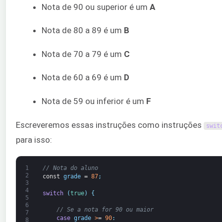
Nota de 90 ou superior é um
A
Nota de 80 a 89 é um
B
Nota de 70 a 79 é um
C
Nota de 60 a 69 é um
D
Nota de 59 ou inferior é um
F
Escreveremos essas instruções como instruções
swit
para isso:
1
// Nota do aluno
2
const
grade
=
87
;
3
4
switch
(
true
)
{
5
6
// Se a nota for 90 ou maior
7
case
grade
>
=
90
:
8