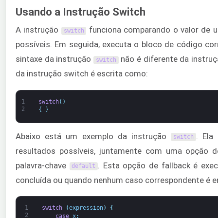
Usando a Instrução Switch
A instrução
funciona comparando o valor de u
switch
possíveis. Em seguida, executa o bloco de código co
sintaxe da instrução
não é diferente da instru
switch
da instrução switch é escrita como:
1
switch
(
)
2
{
}
Abaixo está um exemplo da instrução
. Ela
switch
resultados possíveis, juntamente com uma opção de
palavra-chave
. Esta opção de fallback é ex
default
concluída ou quando nenhum caso correspondente é e
1
switch
(
expression
)
{
2
case
x
: