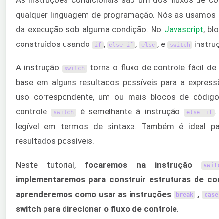
qualquer linguagem de programação. Nós as usamos 
da execução sob alguma condição. No
Javascript
, bl
construídos usando
,
,
, e
instru
if
else
if
else
switch
A instrução
torna o fluxo de controle fácil d
switch
base em alguns resultados possíveis para a expres
uso correspondente, um ou mais blocos de códig
controle
é semelhante à instrução
.
switch
else
if
legível em termos de sintaxe. Também é ideal pa
resultados possíveis.
Neste tutorial,
focaremos na instrução
swit
implementaremos para construir estruturas de c
aprenderemos como usar as instruções
,
break
case
switch para direcionar o fluxo de controle
.