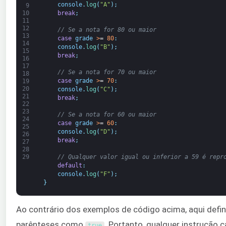
console
.
log
(
"A"
)
;
9
break
;
10
11
12
// Se a nota for 80 ou maior
13
case
grade
>
=
80
:
14
console
.
log
(
"B"
)
;
15
break
;
16
17
// Se a nota for 70 ou maior
18
case
grade
>
=
70
:
19
20
console
.
log
(
"C"
)
;
21
break
;
22
23
// Se a nota for 60 ou maior
24
case
grade
>
=
60
:
25
console
.
log
(
"D"
)
;
26
break
;
27
28
// Qualquer valor igual ou inferior a 59 é repr
29
default
:
console
.
log
(
"F"
)
;
}
Ao contrário dos exemplos de código acima, aqui defi
parênteses como
. Portanto, qualquer instrução 
true