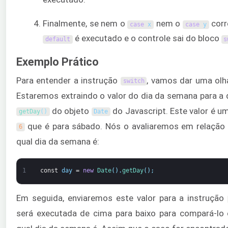
Finalmente, se nem o
nem o
corr
case
x
case
y
é executado e o controle sai do bloco
default
s
Exemplo Prático
Para entender a instrução
, vamos dar uma olh
switch
Estaremos extraindo o valor do dia da semana para a
do objeto
do Javascript. Este valor é 
getDay
(
)
Date
que é para sábado. Nós o avaliaremos em relação 
6
qual dia da semana é:
1
const
day
=
new
Date
(
)
.
getDay
(
)
;
Em seguida, enviaremos este valor para a instrução
será executada de cima para baixo para compará-lo