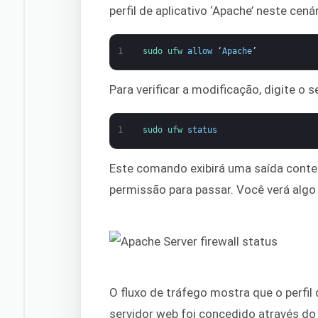
perfil de aplicativo ‘Apache’ neste cen
1
sudo 
ufw 
allow
‘
Apache
’
Para verificar a modificação, digite o s
1
sudo 
ufw 
status
Este comando exibirá uma saída cont
permissão para passar. Você verá algo
O fluxo de tráfego mostra que o perfil
servidor web foi concedido através do 