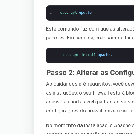
1
sudo 
apt 
update
Este comando faz com que as alteraç
pacotes. Em seguida, precisamos dar 
1
sudo 
apt 
install 
apache2
Passo 2: Alterar as Config
Ao cuidar dos pré-requisitos, você dev
as instruções, o seu firewall estará b
acesso às portas web padrão ao servid
configurações do firewall devem ser al
No momento da instalação, o Apache se