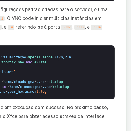
nfigurações padrão criadas para o servidor, e uma
. O VNC pode iniciar múltiplas instâncias em
:
1
, e
referindo-se à porta
,
, e
3
:
4
5902
5903
5904
visualização
-
apenas 
senha
(
s
/
n
)
?
n
uthority 
não 
não
existe
stname
:
1
/
home
/
cloudsigma
/
.
vnc
/
xstartup
 
em
/
home
/
cloudsigma
/
.
vnc
/
xstartup
vnc
/
your_hostname
:
1.log
o e em execução com sucesso. No próximo passo,
ar o Xfce para obter acesso através da interface