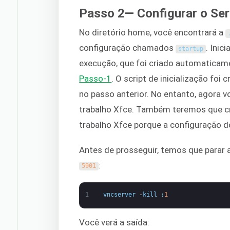
Passo 2— Configurar o Se
No diretório home, você encontrará a
configuração chamados
. Inic
startup
execução, que foi criado automatic
Passo-1
. O script de inicialização fo
no passo anterior. No entanto, agora vo
trabalho Xfce. Também teremos que cria
trabalho Xfce porque a configuração 
Antes de prosseguir, temos que parar 
:
5901
1
vncserver
-
kill
:
1
Você verá a saída: