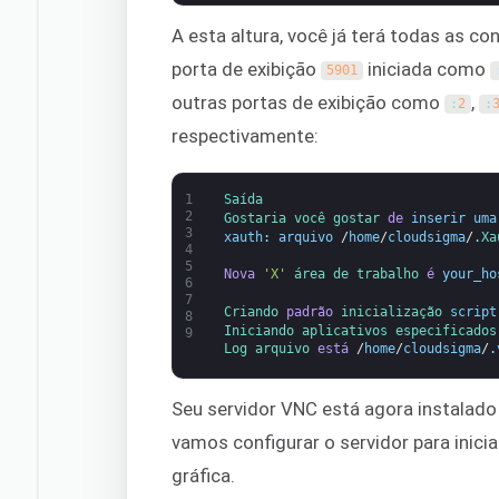
A esta altura, você já terá todas as co
porta de exibição
iniciada como
5901
outras portas de exibição como
,
:
2
:
respectivamente:
1
Saída
2
Gostaria 
você 
gostar 
de
inserir
uma
3
xauth
:
arquivo
/
home
/
cloudsigma
/
.
Xa
4
5
Nova
'X'
área de trabalho 
é
your_ho
6
7
Criando 
padrão
inicialização 
script
8
Iniciando 
aplicativos 
especificados
9
Log 
arquivo 
está
/
home
/
cloudsigma
/
.
Seu servidor VNC está agora instalad
vamos configurar o servidor para inici
gráfica.