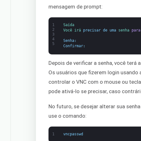
mensagem de prompt:
1
Saída
2
Você 
irá 
precisar de
uma
senha 
para
3
4
Senha
:
5
Confirmar
:
Depois de verificar a senha, você terá
Os usuários que fizerem login usando 
controlar o VNC com o mouse ou tecl
pode ativá-lo se precisar, caso contrári
No futuro, se desejar alterar sua senh
use o comando:
1
vncpasswd