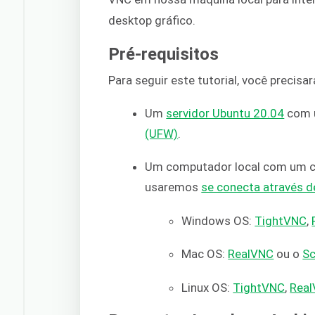
desktop gráfico.
Pré-requisitos
Para seguir este tutorial, você precisar
Um
servidor Ubuntu 20.04
com u
(UFW)
.
Um computador local com um cli
usaremos
se conecta através d
Windows OS:
TightVNC
,
Mac OS:
RealVNC
ou o
Sc
Linux OS:
TightVNC
,
Rea