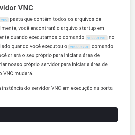
rvidor VNC
pasta que contém todos os arquivos de
.
vnc
ialmente, você encontrará o arquivo startup em
amente quando executamos o comando
no
vncserver
i criado quando você executou o
comando
vncserver
cê criará o seu próprio para iniciar a área de
r nosso próprio servidor para iniciar a área de
do VNC mudará.
a instância do servidor VNC em execução na porta