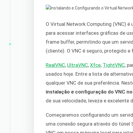
O Virtual Network Computing (VNC) é
para acessar interfaces gráficas de u
frame buffer, permitindo que um servid
(cliente). O VNC é seguro, protegido 
RealVNC
,
UltraVNC
,
Xfce
,
TightVNC
, p
usados hoje. Entre a lista de alternativ
qualquer VNC de sua preferência. Neste
instalação e configuração do VNC n
de sua velocidade, leveza e excelente
Começaremos configurando um servid
uma conexão segura através do túnel 
VNC em nossa máquina local para inte