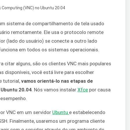
 um sistema de compartilhamento de tela usado
suário remotamente. Ele usa o protocolo remote
or (lado do usuário) se conecte a outro lado
e funciona em todos os sistemas operacionais.
ara citar alguns, são os clientes VNC mais populares
as disponíveis, você está livre para escolher
 tutorial,
vamos orientá-lo nas etapas de
o Ubuntu 20.04
. Nós vamos instalar
Xfce
por causa
 desempenho.
or VNC em um servidor
Ubuntu
e estabelecendo
SSH. Finalmente, usaremos um programa cliente
ragir com o servidor através de um ambiente de