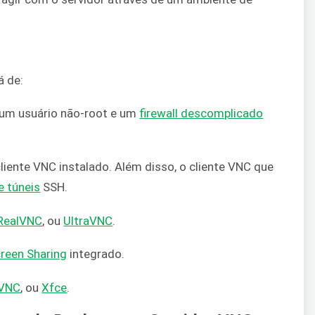
á de:
m usuário não-root e um
firewall descomplicado
ente VNC instalado. Além disso, o cliente VNC que
e túneis
SSH.
RealVNC
, ou
UltraVNC
.
reen Sharing
integrado.
lVNC
, ou
Xfce
.