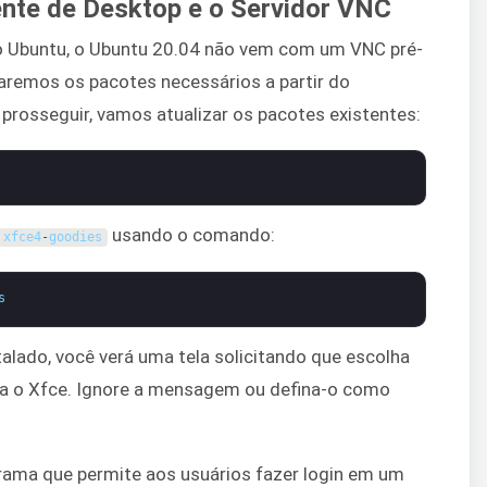
ente de Desktop e o Servidor VNC
do Ubuntu, o Ubuntu 20.04 não vem com um VNC pré-
laremos os pacotes necessários a partir do
e prosseguir, vamos atualizar os pacotes existentes:
usando o comando:
xfce4
-
goodies
s
alado, você verá uma tela solicitando que escolha
ra o Xfce. Ignore a mensagem ou defina-o como
.
rama que permite aos usuários fazer login em um