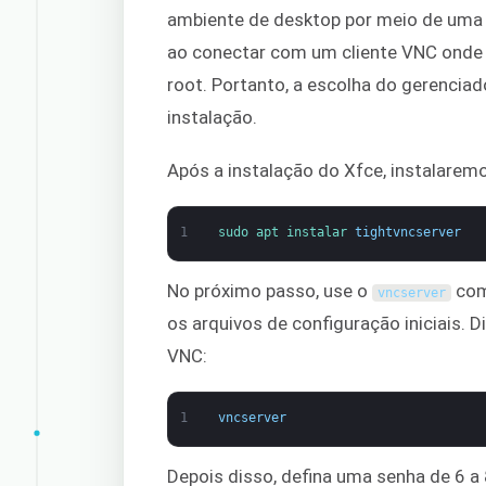
ambiente de desktop por meio de uma i
ao conectar com um cliente VNC onde
root. Portanto, a escolha do gerencia
instalação.
Após a instalação do Xfce, instalarem
1
sudo 
apt 
instalar 
tightvncserver
No próximo passo, use o
com
vncserver
os arquivos de configuração iniciais. Di
VNC:
1
vncserver
Depois disso, defina uma senha de 6 a