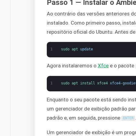
Passo 1 — Instalar o Ambi
Ao contrário das versões anteriores 
instalado. Como primeiro passo, insta
repositório oficial do Ubuntu. Antes d
1
sudo 
apt 
update
Agora instalaremos o
Xfce
e o pacote
1
sudo 
apt 
install 
xfce4 
xfce4
-
goodie
Enquanto o seu pacote está sendo inst
um gerenciador de exibição padrão pa
padrão e, em seguida, pressione
ENTER
Um gerenciador de exibição é um prog