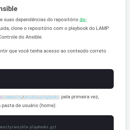
nsible
 e suas dependências do repositório
do-
uida, clone o repositório com o playbook do LAMP
Controle do Ansible.
ntir que você tenha acesso ao conteúdo correto
pela primeira vez,
o
-
community
/
ansible
-
playbooks
a pasta de usuário (home):
munity/ansible-playbooks.git