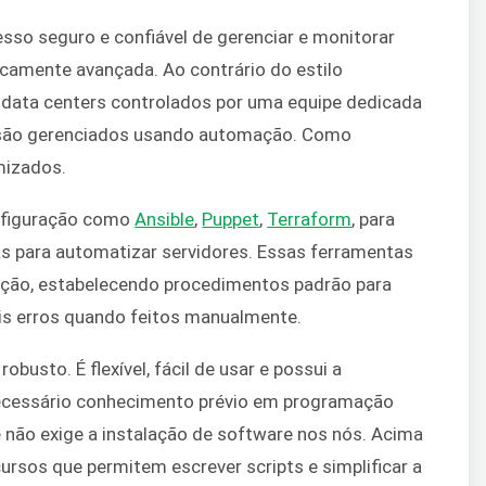
so seguro e confiável de gerenciar e monitorar
icamente avançada. Ao contrário do estilo
m data centers controlados por uma equipe dedicada
s são gerenciados usando automação. Como
mizados.
nfiguração como
Ansible
,
Puppet
,
Terraform
, para
s para automatizar servidores. Essas ferramentas
ção, estabelecendo procedimentos padrão para
eis erros quando feitos manualmente.
busto. É flexível, fácil de usar e possui a
 necessário conhecimento prévio em programação
e não exige a instalação de software nos nós. Acima
cursos que permitem escrever scripts e simplificar a