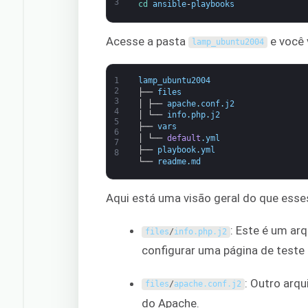
3
cd 
ansible
-
playbooks
Acesse a pasta
e você 
lamp_ubuntu2004
1
lamp_ubuntu2004
2
├──
files
3
│
├──
apache
.
conf
.
j2
4
│
└──
info
.
php
.
j2
5
├──
vars
6
│
└──
default
.
yml
7
├──
playbook
.
yml
8
└──
readme
.
md
Aqui está uma visão geral do que esse
: Este é um ar
files
/
info
.
php
.
j2
configurar uma página de teste 
: Outro arq
files
/
apache
.
conf
.
j2
do Apache.