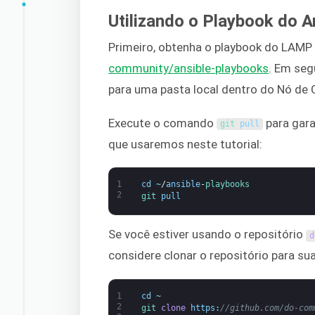
Utilizando o Playbook do A
Primeiro, obtenha o playbook do LAMP
community/ansible-playbooks
. Em seg
para uma pasta local dentro do Nó de 
Execute o comando
para gara
git 
pull
que usaremos neste tutorial:
1
cd
~
/
ansible
-
playbooks
2
git 
pull
Se você estiver usando o repositório
d
considere clonar o repositório para su
1
cd
~
2
git 
clone
https
:
//github.com/do-com