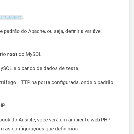
.
VirtualHost
e padrão do Apache, ou seja, definir a variável
ário
root
do MySQL.
SQL e o banco de dados de teste.
 tráfego HTTP na porta configurada, onde o padrão
HP.
book do Ansible, você verá um ambiente web PHP
m as configurações que definimos.