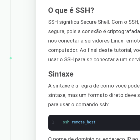
O que é SSH?
SSH significa Secure Shell. Com o SS
segura, pois a conexão é criptografa
nos conectar a servidores Linux remot
computador. Ao final deste tutorial,
usar o SSH para se conectar a um ser
Sintaxe
A sintaxe é a regra de como você pod
sintaxe, mas um formato direto deve s
para usar o comando ssh:
1
ssh 
remote_host
O nome de domínio ou endereço IP ao 