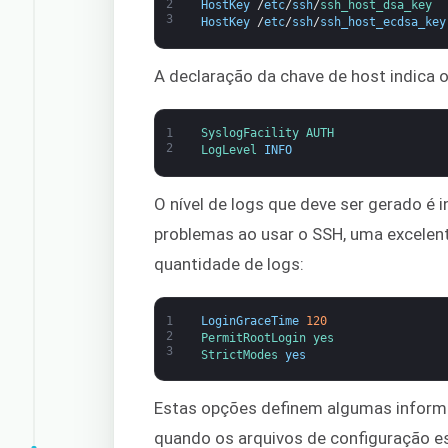
2
HostKey
/
etc
/
ssh
/
ssh_host_dsa_key
3
HostKey
/
etc
/
ssh
/
ssh_host_ecdsa_key
A declaração da chave de host indica o
1
SyslogFacility 
AUTH
2
LogLevel 
INFO
O nível de logs que deve ser gerado é 
problemas ao usar o SSH, uma excelent
quantidade de logs:
1
LoginGraceTime
120
2
PermitRootLogin 
yes
3
StrictModes 
yes
Estas opções definem algumas informaç
quando os arquivos de configuração e