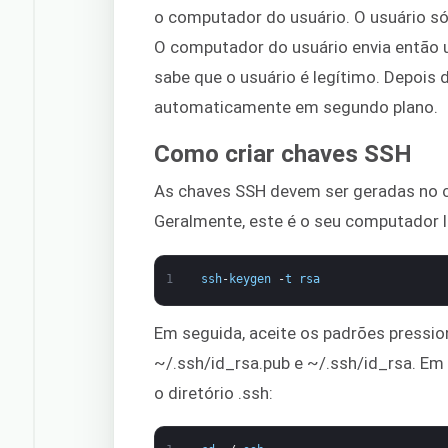
o computador do usuário. O usuário s
O computador do usuário envia então u
sabe que o usuário é legítimo. Depois 
automaticamente em segundo plano.
Como criar chaves SSH
As chaves SSH devem ser geradas no co
Geralmente, este é o seu computador lo
1
ssh
-
keygen
-
t
rsa
Em seguida, aceite os padrões pressi
~/.ssh/id_rsa.pub e ~/.ssh/id_rsa. Em
o diretório .ssh: