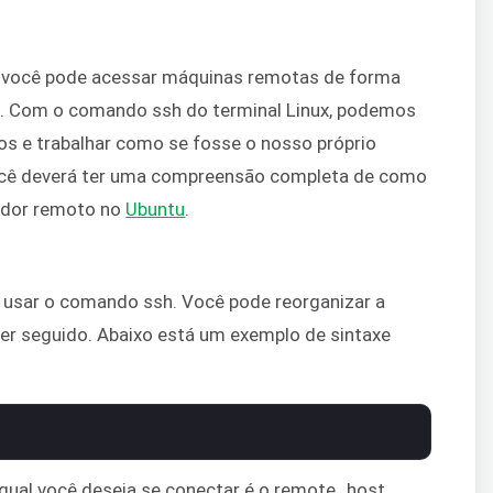
H, você pode acessar máquinas remotas de forma
da. Com o comando ssh do terminal Linux, podemos
os e trabalhar como se fosse o nosso próprio
 você deverá ter uma compreensão completa de como
vidor remoto no
Ubuntu
.
e usar o comando ssh. Você pode reorganizar a
er seguido. Abaixo está um exemplo de sintaxe
qual você deseja se conectar é o remote_host,