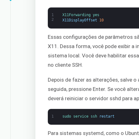
1
X11Forwarding 
yes
2
X11DisplayOffset
10
Essas configurações de parâmetros s
X11. Dessa forma, você pode exibir a i
sistema local. Você deve habilitar es
no cliente SSH.
Depois de fazer as alterações, salve o
seguida, pressione Enter. Se você alte
deverá reiniciar o servidor sshd para ap
1
sudo 
service 
ssh 
restart
Para sistemas systemd, como o Ubuntu