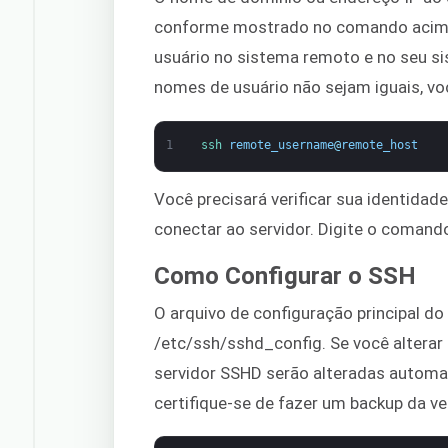
conforme mostrado no comando acima.
usuário no sistema remoto e no seu s
nomes de usuário não sejam iguais, v
1
ssh 
remote_username
@
remote_host
Você precisará verificar sua identid
conectar ao servidor. Digite o comando 
Como Configurar o SSH
O arquivo de configuração principal d
/etc/ssh/sshd_config. Se você alterar
servidor SSHD serão alteradas automa
certifique-se de fazer um backup da v