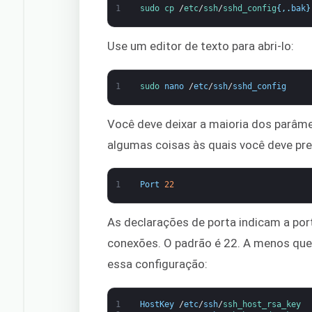
1
sudo
cp
/
etc
/
ssh
/
sshd_config
{
,
.
bak
}
Use um editor de texto para abri-lo:
1
sudo 
nano
/
etc
/
ssh
/
sshd_config
Você deve deixar a maioria dos parâme
algumas coisas às quais você deve pre
1
Port
22
As declarações de porta indicam a por
conexões. O padrão é 22. A menos que 
essa configuração:
1
HostKey
/
etc
/
ssh
/
ssh_host_rsa_key