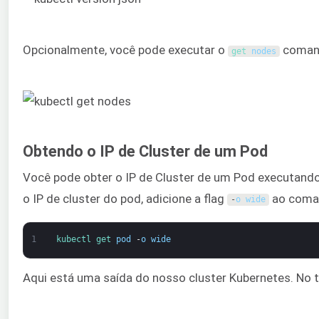
Opcionalmente, você pode executar o
comand
get 
nodes
Obtendo o IP de Cluster de um Pod
Você pode obter o IP de Cluster de um Pod executand
o IP de cluster do pod, adicione a flag
ao coma
-
o
wide
1
kubectl 
get 
pod
-
o
wide
Aqui está uma saída do nosso cluster Kubernetes. No t