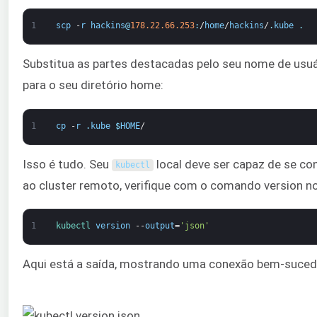
1
scp
-
r
hackins
@
178.22.66.253
:
/
home
/
hackins
/
.
kube
.
Substitua as partes destacadas pelo seu nome de usu
para o seu diretório home:
1
cp
-
r
.
kube
$
HOME
/
Isso é tudo. Seu
local deve ser capaz de se co
kubectl
ao cluster remoto, verifique com o comando version 
1
kubectl 
version
--
output
=
'json'
Aqui está a saída, mostrando uma conexão bem-suced