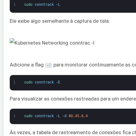
1
sudo 
conntrack
-
L
Ele exibe algo semelhante à captura de tela:
Adicione a flag
para monitorar continuamente as c
-
E
1
sudo 
conntrack
-
E
Para visualizar as conexões rastreadas para um endereç
1
sudo 
conntrack
-
L
-
d
80.45.6.4
Às vezes, a tabela de rastreamento de conexões fica 