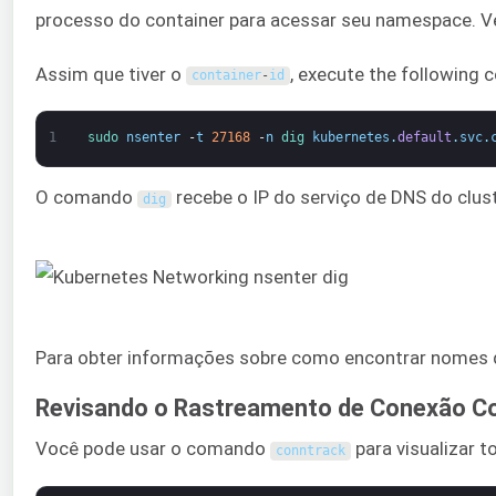
processo do container para acessar seu namespace. V
Assim que tiver o
, execute the following
container
-
id
1
sudo 
nsenter
-
t
27168
-
n
dig 
kubernetes
.
default
.
svc
.
O comando
recebe o IP do serviço de DNS do clus
dig
Para obter informações sobre como encontrar nomes 
Revisando o Rastreamento de Conexão C
Você pode usar o comando
para visualizar 
conntrack