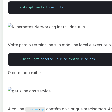
1
sudo 
apt 
install 
dnsutils
Volte para o terminal na sua máquina local e execute 
1
kubectl 
get 
service
-
n
kube
-
system 
kube
-
dns
O comando exibe:
A coluna
contém o valor que precisamos. 
cluster
-
ip