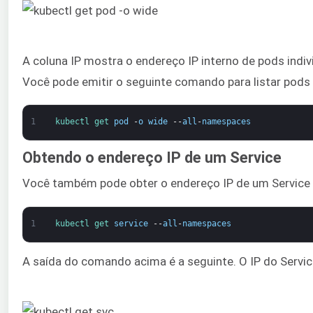
A coluna IP mostra o endereço IP interno de pods indi
Você pode emitir o seguinte comando para listar pod
1
kubectl 
get 
pod
-
o
wide
--
all
-
namespaces
Obtendo o endereço IP de um Service
Você também pode obter o endereço IP de um Service e
1
kubectl 
get 
service
--
all
-
namespaces
A saída do comando acima é a seguinte. O IP do Servi