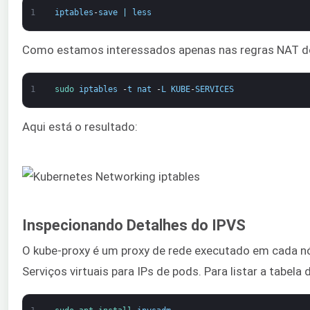
1
iptables
-
save
|
less
Como estamos interessados apenas nas regras NAT do 
1
sudo 
iptables
-
t
nat
-
L
KUBE
-
SERVICES
Aqui está o resultado:
Inspecionando Detalhes do IPVS
O kube-proxy é um proxy de rede executado em cada nó 
Serviços virtuais para IPs de pods. Para listar a tabe