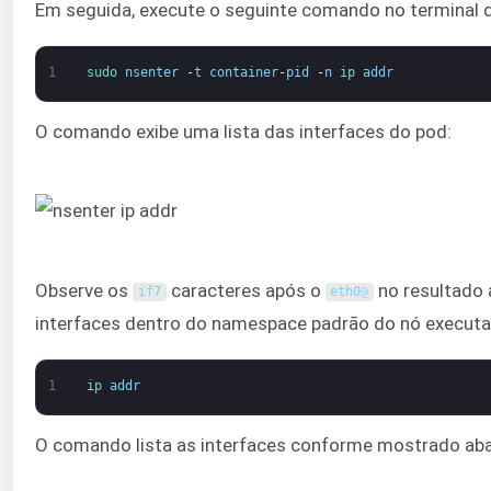
Em seguida, execute o seguinte comando no terminal d
1
sudo 
nsenter
-
t
container
-
pid
-
n
ip 
addr
O comando exibe uma lista das interfaces do pod:
Observe os
caracteres após o
no resultado 
if7
eth0
@
interfaces dentro do namespace padrão do nó execut
1
ip 
addr
O comando lista as interfaces conforme mostrado aba