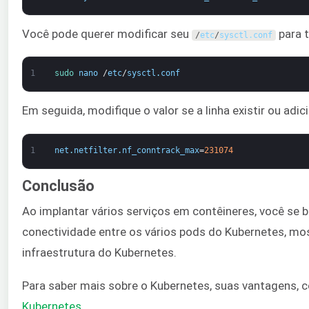
Você pode querer modificar seu
para t
/
etc
/
sysctl
.
conf
1
sudo 
nano
/
etc
/
sysctl
.
conf
Em seguida, modifique o valor se a linha existir ou adici
1
net
.
netfilter
.
nf_conntrack_max
=
231074
Conclusão
Ao implantar vários serviços em contêineres, você se b
conectividade entre os vários pods do Kubernetes, m
infraestrutura do Kubernetes.
Para saber mais sobre o Kubernetes, suas vantagens, 
Kubernetes
.