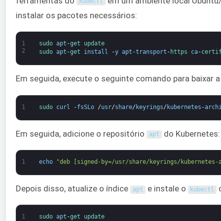
ferramentas do
em um ambiente local Ubuntu/
kubectl
instalar os pacotes necessários:
1
sudo 
apt
-
get 
update
2
sudo 
apt
-
get 
install
-
y
apt
-
transport
-
https 
ca
-
certi
Em seguida, execute o seguinte comando para baixar a 
1
sudo 
curl
-
fsSLo
/
usr
/
share
/
keyrings
/
kubernetes
-
arch
Em seguida, adicione o repositório
do Kubernetes:
apt
1
echo
"deb [signed-by=/usr/share/keyrings/kubernetes-
Depois disso, atualize o índice
e instale o
c
apt
kubectl
1
sudo 
apt
-
get 
update