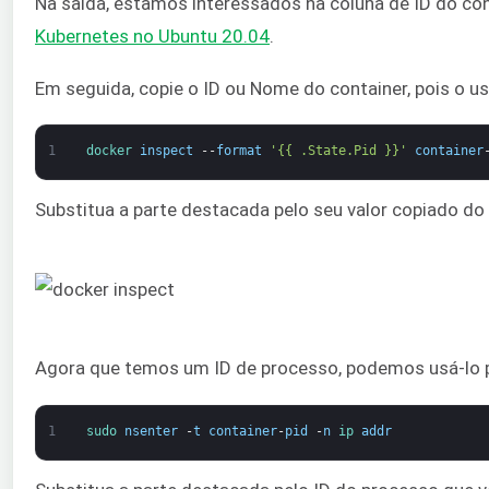
Na saída, estamos interessados na coluna de ID do con
Kubernetes no Ubuntu 20.04
.
Em seguida, copie o ID ou Nome do container, pois o 
1
docker 
inspect
--
format
'{{ .State.Pid }}'
container
Substitua a parte destacada pelo seu valor copiado do
Agora que temos um ID de processo, podemos usá-lo
1
sudo 
nsenter
-
t
container
-
pid
-
n
ip 
addr