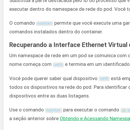
Substitua a parte destacada pelo ID do processo que v
executar dentro do namespace de rede do pod. Você 
O comando
permite que você execute uma ga
nsenter
comandos instalados dentro do container.
Recuperando a Interface Ethernet Virtual
Um namespace de rede em um pod se comunica com o net
nome começa com
e termina em um identificado
veth
Você pode querer saber qual dispositivo
está emp
veth
todos os dispositivos na rede do pod. Para identificar 
dispositivos entre as duas listagens.
Use o comando
para executar o comando
nsenter
ip 
a
a seção anterior sobre
Obtendo e Acessando Namespa