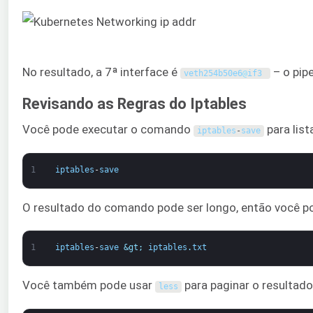
No resultado, a 7ª interface é
– o pip
veth254b50e6
@
if3
Revisando as Regras do Iptables
Você pode executar o comando
para list
iptables
-
save
1
iptables
-
save
O resultado do comando pode ser longo, então você po
1
iptables
-
save
&gt;
iptables
.
txt
Você também pode usar
para paginar o resultado
less