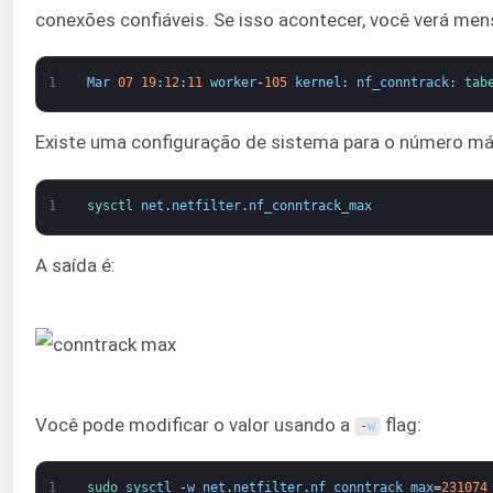
conexões confiáveis. Se isso acontecer, você verá me
1
Mar
07
19
:
12
:
11
worker
-
105
kernel
:
nf_conntrack
:
tab
Existe uma configuração de sistema para o número máx
1
sysctl 
net
.
netfilter
.
nf_conntrack_max
A saída é:
Você pode modificar o valor usando a
flag:
-
w
1
sudo 
sysctl
-
w
net
.
netfilter
.
nf_conntrack_max
=
231074