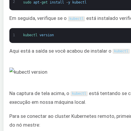
2
sudo 
apt
-
get 
install
-
y
kubectl
Em seguida, verifique se o
está instalado veri
kubectl
1
kubectl 
version
Aqui está a saída se você acabou de instalar o
kubectl
Na captura de tela acima, o
está tentando se c
kubectl
execução em nossa máquina local.
Para se conectar ao cluster Kubernetes remoto, primei
do nó mestre: