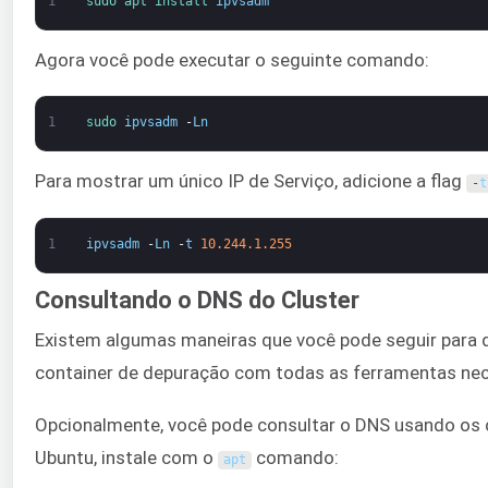
1
sudo 
apt 
install 
ipvsadm
Agora você pode executar o seguinte comando:
1
sudo 
ipvsadm
-
Ln
Para mostrar um único IP de Serviço, adicione a flag
-
t
1
ipvsadm
-
Ln
-
t
10.244.1.255
Consultando o DNS do Cluster
Existem algumas maneiras que você pode seguir para d
container de depuração com todas as ferramentas nec
Opcionalmente, você pode consultar o DNS usando o
Ubuntu, instale com o
comando:
apt