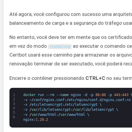
Até agora, você configurou com sucesso uma arquitetu
balanceamento de carga e a segurança do tráfego usan
No entanto, você deve ter em mente que os certificad
em vez do modo
ao executar o comando cert
standalone
Certbot usará esse caminho para armazenar os arquivo
renovação terminar de ser executado, você poderá recar
Encerre o contêiner pressionando
CTRL+C
no seu term
1
docker 
run
--
rm
--
name 
nginx
-
d
-
p
80
:
80
-
p
443
:
443
2
-
v
~
/
conf
/
nginx
.
conf
:
/
etc
/
nginx
/
conf
.
d
/
nginx
.
conf
:
ro
3
-
v
/
etc
/
letsencrypt
:
/
etc
/
letsencrypt
\
4
-
v
/
var
/
lib
/
letsencrypt
:
/
var
/
lib
/
letsencrypt
\
5
-
v
/
var
/
www
/
html
:
/
var
/
www
/
html
\
6
nginx
:
1.20.2