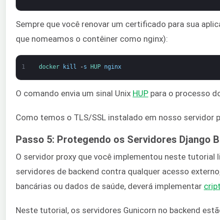
Sempre que você renovar um certificado para sua apli
que nomeamos o contêiner como nginx):
1
docker 
kill
-
s
HUP 
nginx
O comando envia um sinal Unix
HUP
para o processo d
Como temos o TLS/SSL instalado em nosso servidor pro
Passo 5: Protegendo os Servidores Django 
O servidor proxy que você implementou neste tutorial
servidores de backend contra qualquer acesso externo,
bancárias ou dados de saúde, deverá implementar
crip
Neste tutorial, os servidores Gunicorn no backend est