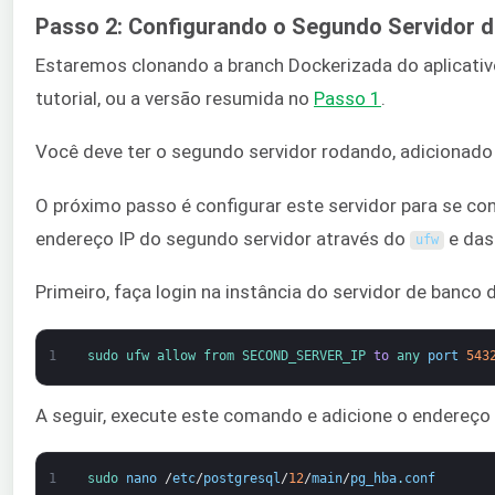
Passo 2: Configurando o Segundo Servidor de
Estaremos clonando a branch Dockerizada do aplicativ
tutorial, ou a versão resumida no
Passo 1
.
Você deve ter o segundo servidor rodando, adicionado
O próximo passo é configurar este servidor para se co
endereço IP do segundo servidor através do
e das
ufw
Primeiro, faça login na instância do servidor de banc
1
sudo 
ufw 
allow 
from 
SECOND_SERVER_IP 
to
any 
port
543
A seguir, execute este comando e adicione o endereço 
1
sudo 
nano
/
etc
/
postgresql
/
12
/
main
/
pg_hba
.
conf