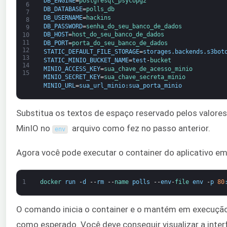
DB_ENGINE
=
postgresql_psycopg2
6
DB_DATABASE
=
polls_db
7
DB_USERNAME
=
hackins
8
DB_PASSWORD
=
senha_do_seu_banco_de_dados
9
DB_HOST
=
host_do_seu_banco_de_dados
10
11
DB_PORT
=
porta_do_seu_banco_de_dados
12
STATIC_DEFAULT_FILE_STORAGE
=
storages
.
backends
.
s3bot
13
STATIC_MINIO_BUCKET_NAME
=
test
-
bucket
14
MINIO_ACCESS_KEY
=
sua_chave_de_acesso_minio
15
MINIO_SECRET_KEY
=
sua_chave_secreta_minio
MINIO_URL
=
sua_url_minio
:
sua_porta_minio
Substitua os textos de espaço reservado pelos valores
MinIO no
arquivo como fez no passo anterior.
env
Agora você pode executar o container do aplicativo
1
docker 
run
-
d
--
rm
--
name 
polls
--
env
-
file 
env
-
p
80
O comando inicia o container e o mantém em execução
como esperado. Você deve conseguir visualizar a inte