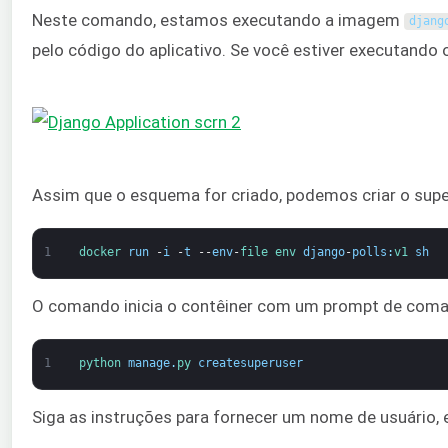
Neste comando, estamos executando a imagem
djang
pelo código do aplicativo. Se você estiver executand
Assim que o esquema for criado, podemos criar o super
1
docker 
run
-
i
-
t
--
env
-
file 
env 
django
-
polls
:
v1 
sh
O comando inicia o contêiner com um prompt de coman
1
python 
manage
.
py 
createsuperuser
Siga as instruções para fornecer um nome de usuário, e