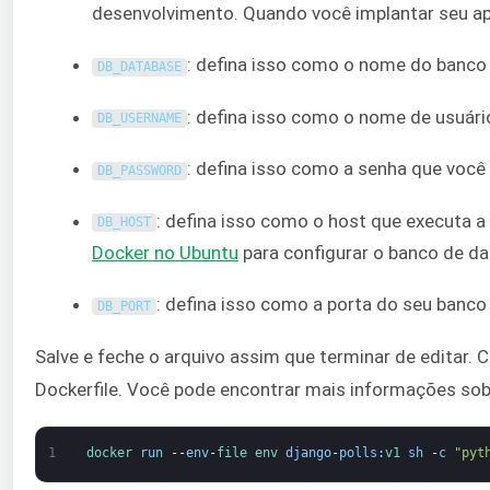
desenvolvimento. Quando você implantar seu ap
: defina isso como o nome do banco
DB_DATABASE
: defina isso como o nome de usuári
DB_USERNAME
: defina isso como a senha que você
DB_PASSWORD
: defina isso como o host que executa 
DB_HOST
Docker no Ubuntu
para configurar o banco de d
: defina isso como a porta do seu banco
DB_PORT
Salve e feche o arquivo assim que terminar de editar
Dockerfile. Você pode encontrar mais informações so
1
docker 
run
--
env
-
file 
env 
django
-
polls
:
v1 
sh
-
c
"pyt