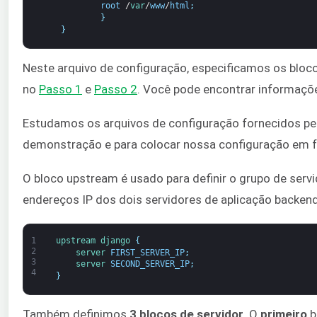
root
/
var
/
www
/
html
;
}
}
Neste arquivo de configuração, especificamos os bloc
no
Passo 1
e
Passo 2
. Você pode encontrar informaçõ
Estudamos os arquivos de configuração fornecidos p
demonstração e para colocar nossa configuração em fu
O bloco upstream é usado para definir o grupo de serv
endereços IP dos dois servidores de aplicação backend
1
upstream
django
{
2
server 
FIRST_SERVER_IP
;
3
server 
SECOND_SERVER_IP
;
4
}
Também definimos
3 blocos de servidor
. O
primeiro
b