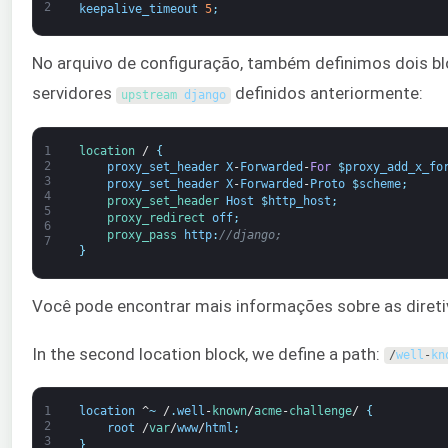
2
keepalive_timeout
5
;
No arquivo de configuração, também definimos dois blo
servidores
definidos anteriormente:
upstream 
django
1
location
/
{
2
proxy_set_header
X
-
Forwarded
-
For
$
proxy_add_x_fo
3
proxy_set_header
X
-
Forwarded
-
Proto
$
scheme
;
4
proxy_set_header 
Host
$
http_host
;
5
proxy_redirect 
off
;
6
proxy_pass 
http
:
//django;
7
}
Você pode encontrar mais informações sobre as direti
In the second location block, we define a path:
/
well
-
kn
1
location
^
~
/
.
well
-
known
/
acme
-
challenge
/
{
2
root
/
var
/
www
/
html
;
3
}