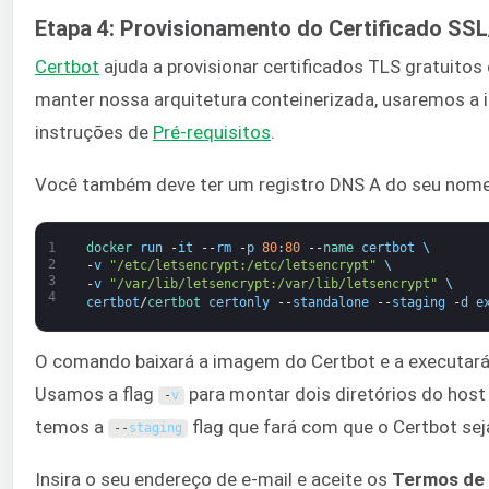
Etapa 4: Provisionamento do Certificado SS
Certbot
ajuda a provisionar certificados TLS gratuitos
manter nossa arquitetura conteinerizada, usaremos a 
instruções de
Pré-requisitos
.
Você também deve ter um registro DNS A do seu nome d
1
docker 
run
-
it
--
rm
-
p
80
:
80
--
name 
certbot
\
2
-
v
"/etc/letsencrypt:/etc/letsencrypt"
\
3
-
v
"/var/lib/letsencrypt:/var/lib/letsencrypt"
\
4
certbot
/
certbot 
certonly
--
standalone
--
staging
-
d
e
O comando baixará a imagem do Certbot e a executará e
Usamos a flag
para montar dois diretórios do host
-
v
temos a
flag que fará com que o Certbot sej
--
staging
Insira o seu endereço de e-mail e aceite os
Termos de 