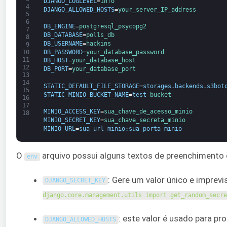
DJANGO_LOGLEVEL
=
info
4
DJANGO_ALLOWED_HOSTS
=
your_server_IP_address
5
6
DB_ENGINE
=
postgresql_psycopg2
7
DB_DATABASE
=
polls_db
8
DB_USERNAME
=
hackins
9
DB_PASSWORD
=
your_database_password
10
11
DB_HOST
=
your_database_host
12
DB_PORT
=
your_database_port
13
14
STATIC_DEFAULT_FILE_STORAGE
=
storages
.
backends
.
s3bot
15
STATIC_MINIO_BUCKET_NAME
=
test
-
bucket
16
17
MINIO_ACCESS_KEY
=
sua_chave_de_acesso_minio
18
MINIO_SECRET_KEY
=
sua_chave_secreta_minio
MINIO_URL
=
sua_url_minio
:
sua_porta_minio
O
arquivo possui alguns textos de preenchimento 
env
: Gere um valor único e imprev
DJANGO_SECRET_KEY
django.core.management.utils import get_random_secr
: este valor é usado para p
DJANGO_ALLOWED_HOSTS