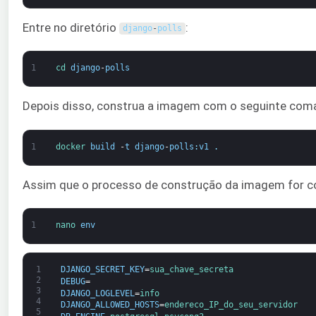
Entre no diretório
:
django
-
polls
1
cd 
django
-
polls
Depois disso, construa a imagem com o seguinte com
1
docker 
build
-
t
django
-
polls
:
v1
.
Assim que o processo de construção da imagem for co
1
nano 
env
1
DJANGO_SECRET_KEY
=
sua_chave_secreta
2
DEBUG
=
3
DJANGO_LOGLEVEL
=
info
4
DJANGO_ALLOWED_HOSTS
=
endereco_IP_do_seu_servidor
5