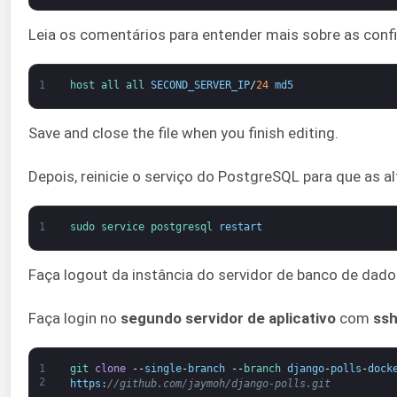
Leia os comentários para entender mais sobre as config
1
host 
all 
all 
SECOND_SERVER_IP
/
24
md5
Save and close the file when you finish editing.
Depois, reinicie o serviço do PostgreSQL para que as a
1
sudo 
service 
postgresql 
restart
Faça logout da instância do servidor de banco de dado
Faça login no
segundo servidor de aplicativo
com
ss
1
git 
clone
--
single
-
branch
--
branch 
django
-
polls
-
dock
2
https
:
//github.com/jaymoh/django-polls.git