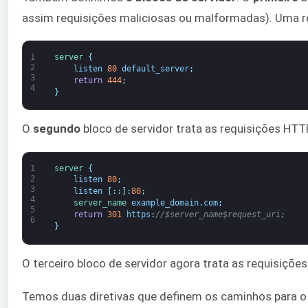
assim requisições maliciosas ou malformadas). Uma req
1
server
{
2
listen
80
default_server
;
3
return
444
;
4
}
O
segundo
bloco de servidor trata as requisições HTT
1
server
{
2
listen
80
;
3
listen
[
:
:
]
:
80
;
4
server_name 
example_domain
.
com
;
5
return
301
https
:
//$server_name$request_uri;
6
}
O terceiro bloco de servidor agora trata as requisições.
Temos duas diretivas que definem os caminhos para o 