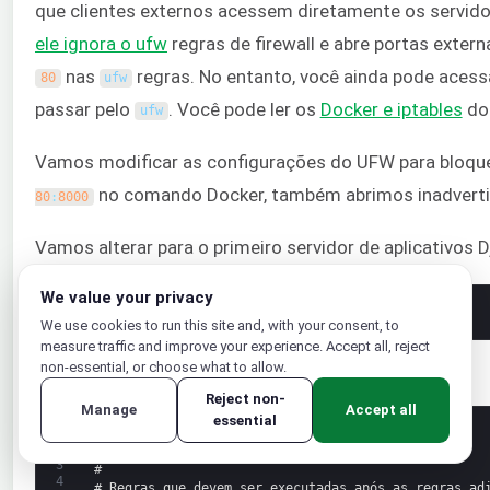
que clientes externos acessem diretamente os servidor
ele ignora o ufw
regras de firewall e abre portas exter
nas
regras. No entanto, você ainda pode acess
80
ufw
passar pelo
. Você pode ler os
Docker e iptables
doc
ufw
Vamos modificar as configurações do UFW para bloque
no comando Docker, também abrimos inadvert
80
:
8000
Vamos alterar para o primeiro servidor de aplicativos 
We value your privacy
1
sudo 
nano
/
etc
/
ufw
/
after
.
rules
We use cookies to run this site and, with your consent, to
measure traffic and improve your experience. Accept all, reject
O arquivo contém as seguintes
regras:
non-essential, or choose what to allow.
ufw
Reject non-
Manage
Accept all
essential
1
#
2
# rules.input-after
3
#
4
# Regras que devem ser executadas após as regras ad