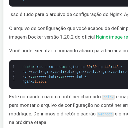
Isso é tudo para o arquivo de configuração do Nginx. A
O arquivo de configuração que você acabou de definir 
imagem Docker versão 1.20.2 do oficial
Nginx image re
Você pode executar o comando abaixo para baixar a im
1
docker 
run
--
rm
--
name 
nginx
-
p
80
:
80
-
p
443
:
443
\
2
-
v
~
/
conf
/
nginx
.
conf
:
/
etc
/
nginx
/
conf
.
d
/
nginx
.
conf
:
ro
3
-
v
/
var
/
www
/
html
:
/
var
/
www
/
html
\
4
nginx
:
1.20.2
Este comando cria um contêiner chamado
e map
nginx
para montar o arquivo de configuração no contêiner 
modifique. Definimos o diretório padrão
e o m
webroot
na próxima etapa.