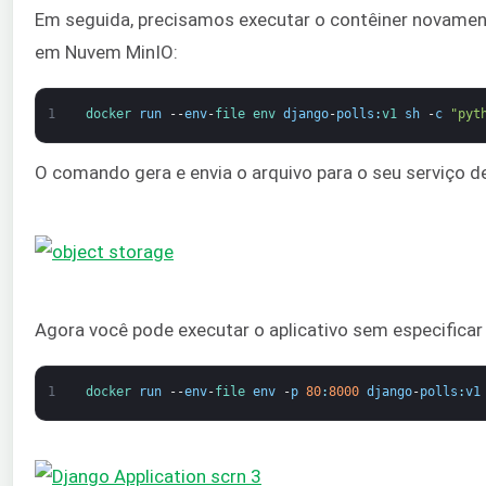
Em seguida, precisamos executar o contêiner novame
em Nuvem MinIO:
1
docker 
run
--
env
-
file 
env 
django
-
polls
:
v1 
sh
-
c
"pyt
O comando gera e envia o arquivo para o seu serviço 
Agora você pode executar o aplicativo sem especifica
1
docker 
run
--
env
-
file 
env
-
p
80
:
8000
django
-
polls
:
v1