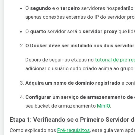
O
segundo
e o
terceiro
servidores hospedarão o
apenas conexões externas do IP do servidor pro
O
quarto
servidor será o
servidor proxy
que lid
O Docker deve ser instalado nos dois servidore
Depois de seguir as etapas no
tutorial de pré-re
adicionar o usuário sudo criado acima ao grupo
Adquira um nome de domínio registrado
e conf
Configurar um serviço de armazenamento de 
seu bucket de armazenamento
MinIO
.
Etapa 1: Verificando se o Primeiro Servidor
Como explicado nos
Pré-requisitos
, este guia vem apó