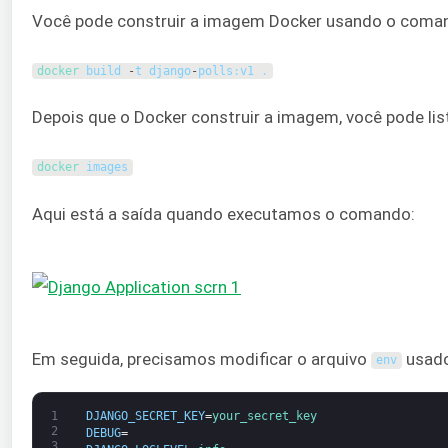
Você pode construir a imagem Docker usando o coma
docker 
build
-
t
django
-
polls
:
v1
.
Depois que o Docker construir a imagem, você pode li
docker 
images
Aqui está a saída quando executamos o comando:
Em seguida, precisamos modificar o arquivo
usado
env
1
DJANGO_SECRET_KEY
=
your_secret_key
2
DEBUG
=
3