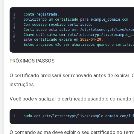
1
Conta 
registrada
.
2
Solicitando
um
certificado 
para
example_domain
.
com
3
Com sucesso 
recebido 
certificado
.
4
Certificado 
está
salvo 
em
:
/
etc
/
letsencrypt
/
live
/
exa
5
Chave 
está
salva 
em
:
/
etc
/
letsencrypt
/
live
/
example_d
6
Este
certificado 
expira 
em
2022
-
04
-
29.
7
Estes 
arquivos 
vão 
ser 
atualizados 
quando 
o 
certific
PRÓXIMOS PASSOS:
O certificado precisará ser renovado antes de expirar
instruções.
Você pode visualizar o certificado usando o comando
1
sudo 
cat
/
etc
/
letsencrypt
/
live
/
example_domain
.
com
/
fu
O comando acima deve exibir o seu certificado no termi