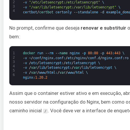
2
-
v
"/etc/letsencrypt:/etc/letsencrypt"
\
3
-
v
"/var/lib/letsencrypt:/var/lib/letsencrypt"
\
4
certbot
/
certbot 
certonly
--
standalone
-
d
example_dom
No prompt, confirme que deseja
renovar e substituir
o
bem:
1
docker 
run
--
rm
--
name 
nginx
-
p
80
:
80
-
p
443
:
443
\
2
-
v
~
/
conf
/
nginx
.
conf
:
/
etc
/
nginx
/
conf
.
d
/
nginx
.
conf
:
ro
3
-
v
/
etc
/
letsencrypt
:
/
etc
/
letsencrypt
\
4
-
v
/
var
/
lib
/
letsencrypt
:
/
var
/
lib
/
letsencrypt
\
5
-
v
/
var
/
www
/
html
:
/
var
/
www
/
html
\
6
nginx
:
1.20.2
Assim que o container estiver ativo e em execução, ab
nosso servidor na configuração do Nginx, bem como os
caminho inicial
. Você deve ver a interface de enquet
/