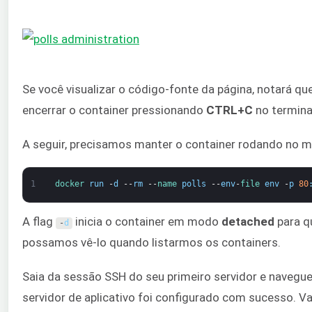
Se você visualizar o código-fonte da página, notará 
encerrar o container pressionando
CTRL+C
no termina
A seguir, precisamos manter o container rodando no
1
docker 
run
-
d
--
rm
--
name 
polls
--
env
-
file 
env
-
p
80
A flag
inicia o container em modo
detached
para q
-
d
possamos vê-lo quando listarmos os containers.
Saia da sessão SSH do seu primeiro servidor e navegu
servidor de aplicativo foi configurado com sucesso. V