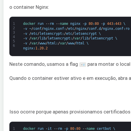
o container Nginx:
1
docker 
run
--
rm
--
name 
nginx
-
p
80
:
80
-
p
443
:
443
\
2
-
v
~
/
conf
/
nginx
.
conf
:
/
etc
/
nginx
/
conf
.
d
/
nginx
.
conf
:
ro
3
-
v
/
etc
/
letsencrypt
:
/
etc
/
letsencrypt
\
4
-
v
/
var
/
lib
/
letsencrypt
:
/
var
/
lib
/
letsencrypt
\
5
-
v
/
var
/
www
/
html
:
/
var
/
www
/
html
\
6
nginx
:
1.20.2
Neste comando, usamos a flag
para montar o local 
-
v
Quando o container estiver ativo e em execução, abra
Isso ocorre porque apenas provisionamos certificados
1
docker 
run
-
it
--
rm
-
p
80
:
80
--
name 
certbot
\