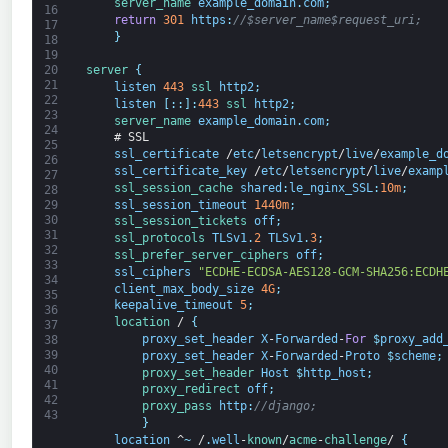
server_name 
example_domain
.
com
;
16
return
301
https
:
//$server_name$request_uri;
17
}
18
19
20
server
{
21
listen
443
ssl 
http2
;
22
listen
[
:
:
]
:
443
ssl 
http2
;
23
server_name 
example_domain
.
com
;
24
# SSL
25
ssl_certificate
/
etc
/
letsencrypt
/
live
/
example_d
26
ssl_certificate_key
/
etc
/
letsencrypt
/
live
/
examp
27
ssl_session_cache 
shared
:
le_nginx_SSL
:
10m
;
28
ssl_session_timeout
1440m
;
29
30
ssl_session_tickets 
off
;
31
ssl_protocols 
TLSv1
.
2
TLSv1
.
3
;
32
ssl_prefer_server_ciphers 
off
;
33
ssl_ciphers
"ECDHE-ECDSA-AES128-GCM-SHA256:ECDH
34
client_max_body_size
4G
;
35
keepalive_timeout
5
;
36
location
/
{
37
proxy_set_header
X
-
Forwarded
-
For
$
proxy_add
38
39
proxy_set_header
X
-
Forwarded
-
Proto
$
scheme
;
40
proxy_set_header 
Host
$
http_host
;
41
proxy_redirect 
off
;
42
proxy_pass 
http
:
//django;
43
}
location
^
~
/
.
well
-
known
/
acme
-
challenge
/
{