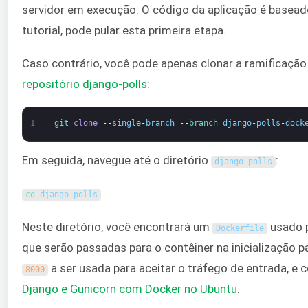
servidor em execução. O código da aplicação é basea
tutorial, pode pular esta primeira etapa.
Caso contrário, você pode apenas clonar a ramificaçã
repositório django-polls
:
1
git 
clone
--
single
-
branch
--
branch 
django
-
polls
-
dock
Em seguida, navegue até o diretório
:
django
-
polls
cd 
django
-
polls
Neste diretório, você encontrará um
usado p
Dockerfile
que serão passadas para o contêiner na inicialização
a ser usada para aceitar o tráfego de entrada, e 
8000
Django e Gunicorn com Docker no Ubuntu
.