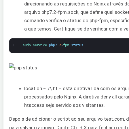
direcionando as requisições do Nginx através do
arquivo php7.2-fpm.sock, que define qual socke
comando verifica o status do php-fpm, especifi
a que temos. Certifique-se de verificar com a v
1
sudo 
service 
php7
.
2
-
fpm 
status
location ~ /\.ht – esta diretiva lida com os arq
processados pelo Nginx. A diretiva deny all gar
htaccess seja servido aos visitantes.
Depois de adicionar o script ao seu arquivo test.com, d
para salvar o arquivo. Digite Ctrl + X para fechar o edito