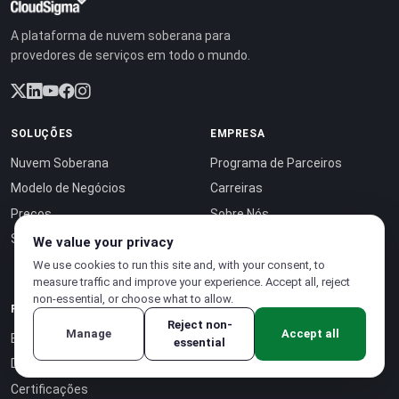
A plataforma de nuvem soberana para
provedores de serviços em todo o mundo.
SOLUÇÕES
EMPRESA
Nuvem Soberana
Programa de Parceiros
Modelo de Negócios
Carreiras
Preços
Sobre Nós
Sustentabilidade
Estudos de Caso
We value your privacy
Contato
We use cookies to run this site and, with your consent, to
measure traffic and improve your experience. Accept all, reject
non-essential, or choose what to allow.
RECURSOS
Reject non-
Manage
Accept all
Blog
essential
Documentação
Certificações