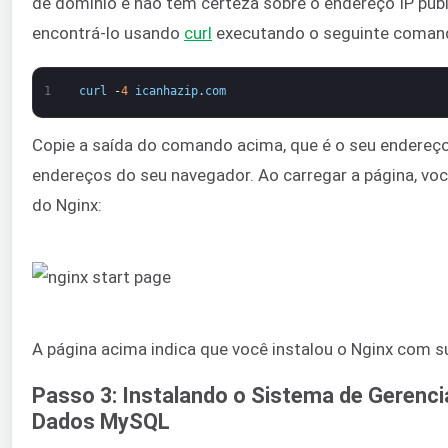
de domínio e não tem certeza sobre o endereço IP públ
encontrá-lo usando
curl
executando o seguinte coman
1
curl
-
4
icanhazip
.
com
Copie a saída do comando acima, que é o seu endereço 
endereços do seu navegador. Ao carregar a página, você
do Nginx:
A página acima indica que você instalou o Nginx com 
Passo 3: Instalando o Sistema de Gerenc
Dados MySQL