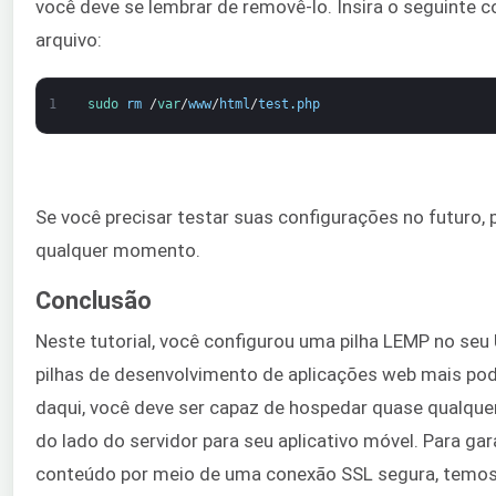
você deve se lembrar de removê-lo. Insira o seguinte
arquivo:
1
sudo 
rm
/
var
/
www
/
html
/
test
.
php
Se você precisar testar suas configurações no futuro, p
qualquer momento.
Conclusão
Neste tutorial, você configurou uma pilha LEMP no seu
pilhas de desenvolvimento de aplicações web mais pode
daqui, você deve ser capaz de hospedar quase qualquer 
do lado do servidor para seu aplicativo móvel. Para gara
conteúdo por meio de uma conexão SSL segura, temos