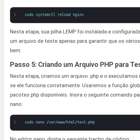
1
sudo 
systemctl 
reload 
nginx
Nesta etapa, sua pilha LEMP foi instalada e configurad
um arquivo de teste apenas para garantir que os vár
bem.
Passo 5: Criando um Arquivo PHP para Te
Nesta etapa, criamos um arquivo .php e o executamos no
se ele funciona corretamente. Usaremos a função global
pacotes php disponíveis. Insira o seguinte comando par
nano:
1
sudo 
nano
/
var
/
www
/
html
/
test
.
php
No editor nano, digite o seguinte trecho de código: