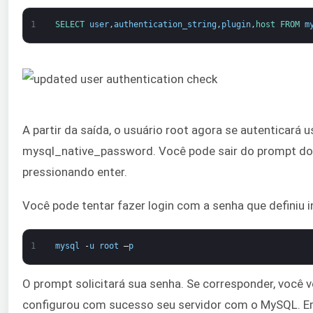
1
SELECT 
user
,
authentication_string
,
plugin
,
host 
FROM 
m
A partir da saída, o usuário root agora se autenticará 
mysql_native_password. Você pode sair do prompt do 
pressionando enter.
Você pode tentar fazer login com a senha que definiu 
1
mysql
-
u
root
–
p
O prompt solicitará sua senha. Se corresponder, você
configurou com sucesso seu servidor com o MySQL. Em