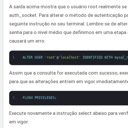
A saída acima mostra que o usuário root realmente se 
auth_socket. Para alterar o método de autenticação par
seguinte instrução no seu terminal. Lembre-se de alter
senha para o nível médio que definimos em uma etapa a
causará um erro:
1
ALTER 
USER
'root'
@
'localhost'
IDENTIFIED 
WITH 
mysql_
Assim que a consulta for executada com sucesso, exec
para que as alterações entrem em vigor imediatament
1
FLUSH 
PRIVILEGES
;
Execute novamente a instrução select abaixo para verif
em vigor: