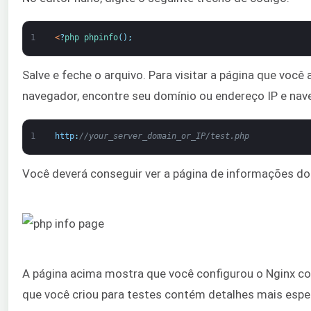
1
<
?
php 
phpinfo
(
)
;
Salve e feche o arquivo. Para visitar a página que você
navegador, encontre seu domínio ou endereço IP e nave
1
http
:
//your_server_domain_or_IP/test.php
Você deverá conseguir ver a página de informações do
A página acima mostra que você configurou o Nginx c
que você criou para testes contém detalhes mais espec