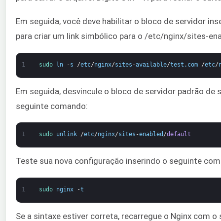
Em seguida, você deve habilitar o bloco de servidor i
para criar um link simbólico para o /etc/nginx/sites-en
1
sudo 
ln
-
s
/
etc
/
nginx
/
sites
-
available
/
test
.
com
/
etc
/
Em seguida, desvincule o bloco de servidor padrão de s
seguinte comando:
1
sudo 
unlink
/
etc
/
nginx
/
sites
-
enabled
/
default
Teste sua nova configuração inserindo o seguinte co
1
sudo 
nginx
-
t
Se a sintaxe estiver correta, recarregue o Nginx com 