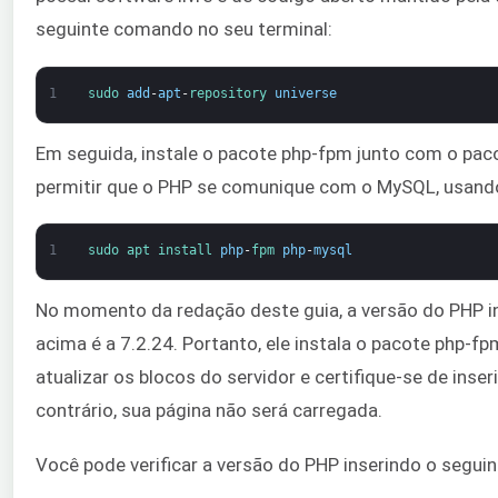
seguinte comando no seu terminal:
1
sudo 
add
-
apt
-
repository 
universe
Em seguida, instale o pacote php-fpm junto com o paco
permitir que o PHP se comunique com o MySQL, usand
1
sudo 
apt 
install 
php
-
fpm 
php
-
mysql
No momento da redação deste guia, a versão do PHP i
acima é a 7.2.24. Portanto, ele instala o pacote php-
atualizar os blocos do servidor e certifique-se de inser
contrário, sua página não será carregada.
Você pode verificar a versão do PHP inserindo o segu