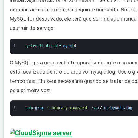
inicialização do sistema. Se houver necessidade de de
comportamento, execute o seguinte comando. Note qu
MySQL for desativado, ele terá que ser iniciado manua
usufruir do serviço:
1
systemctl 
disable 
mysqld
O MySQL gera uma senha temporária durante o process
está localizada dentro do arquivo mysqld.log. Use o gr
temporária. Ela será necessária quando se tratar de c
pela primeira vez:
1
sudo 
grep
'temporary password'
/
var
/
log
/
mysqld
.
log