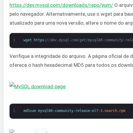
https://dev.mysql.com/downloads/repo/yum/
O arquiv
pelo navegador. Alternativamente, use o wget para baixá
atualizado para uma nova versão, altere o nome do ar
1
wget 
https
:
//dev.mysql.com/get/mysql80-community-rel
Verifique a integridade do arquivo. A página oficial d
oferece o hash hexadecimal MD5 para todos os downl
1
md5sum 
mysql80
-
community
-
release
-
el7
-
3.noarch.rpm