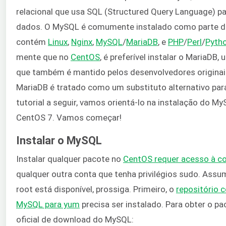
relacional que usa SQL (Structured Query Language) pa
dados. O MySQL é comumente instalado como parte 
contém
Linux
,
Nginx
,
MySQL
/
MariaDB
, e
PHP
/
Perl
/
Pyth
mente que no
CentOS
, é preferível instalar o MariaDB
que também é mantido pelos desenvolvedores origina
MariaDB é tratado como um substituto alternativo pa
tutorial a seguir, vamos orientá-lo na instalação do 
CentOS 7. Vamos começar!
Instalar o MySQL
Instalar qualquer pacote no
CentOS requer acesso à co
qualquer outra conta que tenha privilégios sudo. Ass
root está disponível, prossiga. Primeiro, o
repositório 
MySQL para yum
precisa ser instalado. Para obter o pa
oficial de download do MySQL: