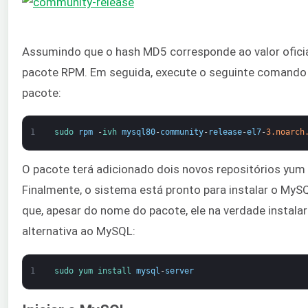
Assumindo que o hash MD5 corresponde ao valor oficial,
pacote RPM. Em seguida, execute o seguinte comando p
pacote:
1
sudo 
rpm
-
ivh 
mysql80
-
community
-
release
-
el7
-
3.noarch
O pacote terá adicionado dois novos repositórios yu
Finalmente, o sistema está pronto para instalar o MyS
que, apesar do nome do pacote, ele na verdade instalar
alternativa ao MySQL:
1
sudo 
yum 
install 
mysql
-
server