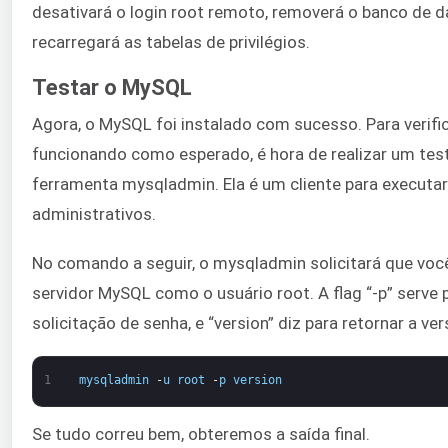
desativará o login root remoto, removerá o banco de d
recarregará as tabelas de privilégios.
Testar o MySQL
Agora, o MySQL foi instalado com sucesso. Para verific
funcionando como esperado, é hora de realizar um test
ferramenta mysqladmin. Ela é um cliente para execut
administrativos.
No comando a seguir, o mysqladmin solicitará que voc
servidor MySQL como o usuário root. A flag “-p” serve p
solicitação de senha, e “version” diz para retornar a ve
1
mysqladmin
-
u
root
-
p
version
Se tudo correu bem, obteremos a saída final.