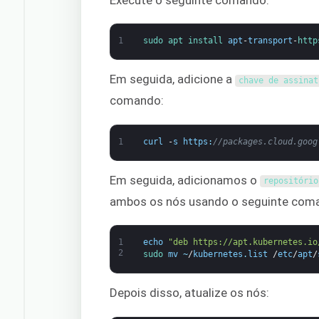
Execute o seguinte comando:
1
sudo 
apt 
install 
apt
-
transport
-
http
Em seguida, adicione a
chave de 
assinat
comando:
1
curl
-
s
https
:
//packages.cloud.goog
Em seguida, adicionamos o
repositório
ambos os nós usando o seguinte com
1
echo
"deb https://apt.kubernetes.io
2
sudo 
mv
~
/
kubernetes
.
list
/
etc
/
apt
/
Depois disso, atualize os nós: