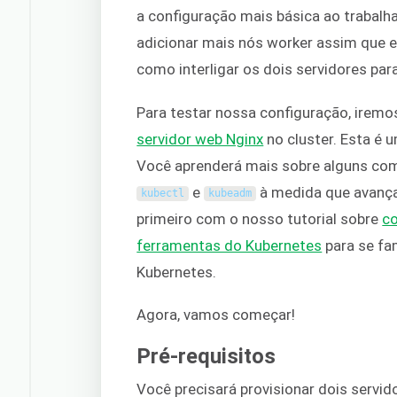
a configuração mais básica ao trabal
adicionar mais nós worker assim que
como interligar os dois servidores par
Para testar nossa configuração, irem
servidor web Nginx
no cluster. Esta é u
Você aprenderá mais sobre alguns com
e
à medida que avança
kubectl
kubeadm
primeiro com o nosso tutorial sobre
co
ferramentas do Kubernetes
para se fa
Kubernetes.
Agora, vamos começar!
Pré-requisitos
Você precisará provisionar dois servi