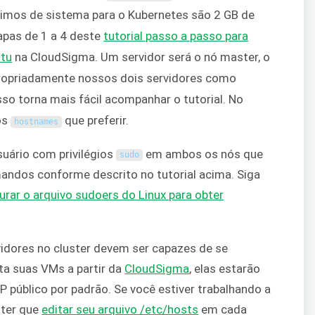
imos de sistema para o Kubernetes são 2 GB de
apas de 1 a 4 deste
tutorial passo a passo para
ntu
na CloudSigma. Um servidor será o nó master, o
ropriadamente nossos dois servidores como
Isso torna mais fácil acompanhar o tutorial. No
 os
que preferir.
hostnames
suário com privilégios
em ambos os nós que
sudo
ndos conforme descrito no tutorial acima. Siga
urar o arquivo sudoers do Linux para obter
vidores no cluster devem ser capazes de se
ta suas VMs a partir da
CloudSigma
, elas estarão
 público por padrão. Se você estiver trabalhando a
 ter que
editar seu arquivo /etc/hosts
em cada