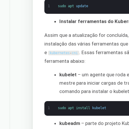
1
sudo 
apt 
update
Instalar ferramentas do Kube
Assim que a atualização for concluída,
instalação das várias ferramentas q
e
. Essas ferramentas s
kubernetes
-
cni
ferramenta abaixo:
kubelet
– um agente que roda 
mestre para iniciar cargas de tr
comando para instalar o kubelet
1
sudo 
apt 
install 
kubelet
kubeadm
– parte do projeto Kub