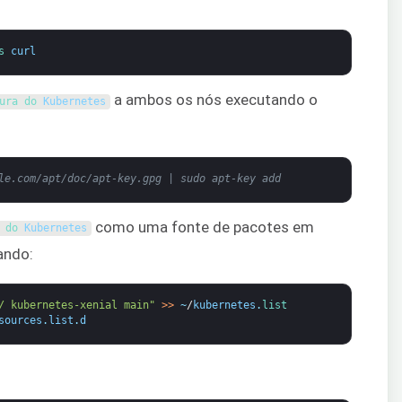
s 
curl
a ambos os nós executando o
ura do 
Kubernetes
le.com/apt/doc/apt-key.gpg | sudo apt-key add
como uma fonte de pacotes em
 do 
Kubernetes
ando:
/ kubernetes-xenial main"
>
>
~
/
kubernetes
.
list
sources
.
list
.
d