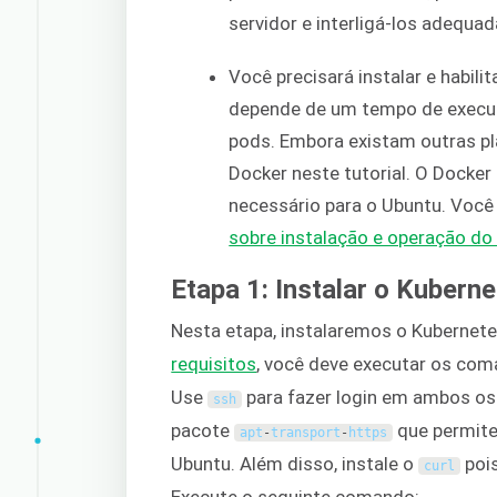
servidor e interligá-los adequa
Você precisará instalar e habilit
depende de um tempo de execuç
pods. Embora existam outras pl
Docker neste tutorial. O Docke
necessário para o Ubuntu. Você
sobre instalação e operação do
Etapa 1: Instalar o Kubern
Nesta etapa, instalaremos o Kuberne
requisitos
, você deve executar os com
Use
para fazer login em ambos os
ssh
pacote
que permite
apt
-
transport
-
https
Ubuntu. Além disso, instale o
pois
curl