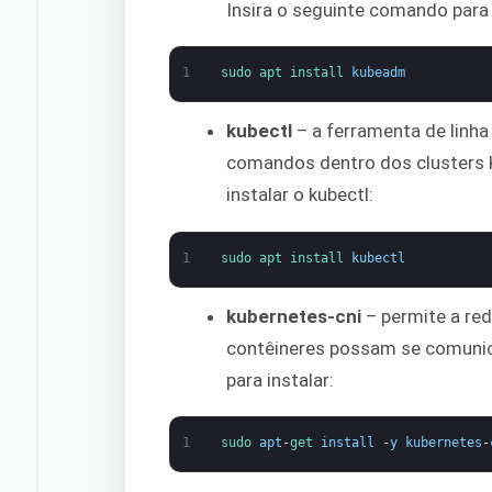
Insira o seguinte comando para
1
sudo 
apt 
install 
kubeadm
kubectl
– a ferramenta de linh
comandos dentro dos clusters 
instalar o kubectl:
1
sudo 
apt 
install 
kubectl
kubernetes-cni
– permite a red
contêineres possam se comunic
para instalar:
1
sudo 
apt
-
get 
install
-
y
kubernetes
-