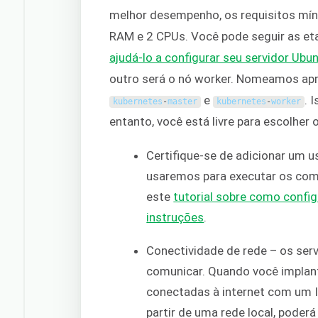
melhor desempenho, os requisitos mín
RAM e 2 CPUs. Você pode seguir as et
ajudá-lo a configurar seu servidor Ubu
outro será o nó worker. Nomeamos ap
e
. 
kubernetes
-
master
kubernetes
-
worker
entanto, você está livre para escolher
Certifique-se de adicionar um u
usaremos para executar os coma
este
tutorial sobre como config
instruções
.
Conectividade de rede – os ser
comunicar. Quando você implan
conectadas à internet com um IP
partir de uma rede local, poderá