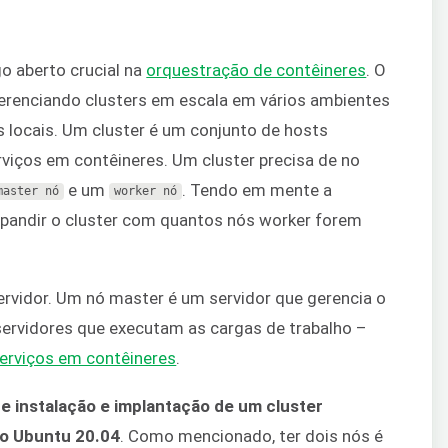
o aberto crucial na
orquestração de contêineres
. O
erenciando clusters em escala em vários ambientes
locais. Um cluster é um conjunto de hosts
rviços em contêineres. Um cluster precisa de no
e um
. Tendo em mente a
master
nó
worker
nó
xpandir o cluster com quantos nós worker forem
rvidor. Um nó master é um servidor que gerencia o
servidores que executam as cargas de trabalho –
serviços em contêineres
.
 de instalação e implantação de um cluster
o Ubuntu 20.04
. Como mencionado, ter dois nós é