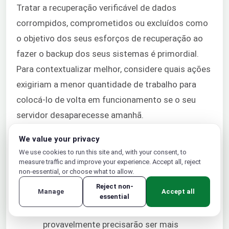
Tratar a recuperação verificável de dados
corrompidos, comprometidos ou excluídos como
o objetivo dos seus esforços de recuperação ao
fazer o backup dos seus sistemas é primordial.
Para contextualizar melhor, considere quais ações
exigiriam a menor quantidade de trabalho para
colocá-lo de volta em funcionamento se o seu
servidor desaparecesse amanhã.
We value your privacy
Aqui estão alguns outros pontos a serem
We use cookies to run this site and, with your consent, to
considerados ao pensar em um plano de
measure traffic and improve your experience. Accept all, reject
recuperação de desastres:
non-essential, or choose what to allow.
Reject non-
Manage
Accept all
Se você estiver operando com dados que
essential
mudam dinamicamente, seus backups
provavelmente precisarão ser mais