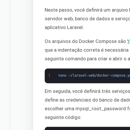
Neste passo, você definirá um arquiv
servidor web, banco de dados e serviç
aplicativo Laravel.
Os arquivos do Docker Compose são
que a indentação correta é necessária
seguinte comando para criar e abrir o 
1
nano
~
/
laravel
-
web
/
docker
-
compose
.
y
Em seguida, você definirá três serviço
define as credenciais do banco de dado
escolher uma mysql_root_password fort
seguinte código: