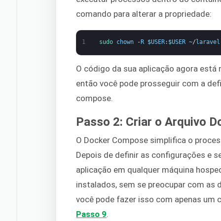
comando para alterar a propriedade:
1
sudo 
chown
-
R
$
USER
:
$
USER
~
/
laravel
O código da sua aplicação agora está n
então você pode prosseguir com a defi
compose.
Passo 2: Criar o Arquivo 
O Docker Compose simplifica o proces
Depois de definir as configurações e s
aplicação em qualquer máquina hospe
instalados, sem se preocupar com as 
você pode fazer isso com apenas um
Passo 9
.