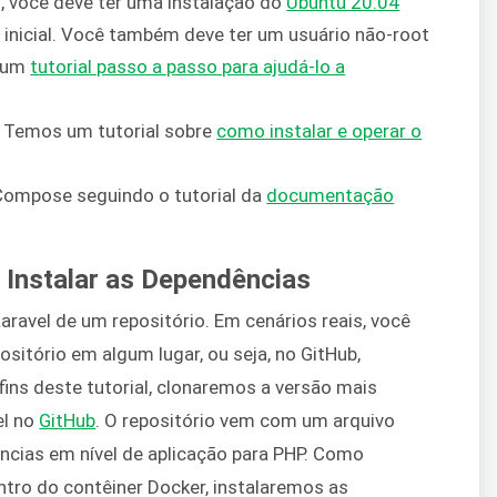
o, você deve ter uma instalação do
Ubuntu 20.04
inicial. Você também deve ter um usuário não-root
á um
tutorial passo a passo para ajudá-lo a
r. Temos um tutorial sobre
como instalar e operar o
 Compose seguindo o tutorial da
documentação
e Instalar as Dependências
aravel de um repositório. Em cenários reais, você
sitório em algum lugar, ou seja, no GitHub,
a fins deste tutorial, clonaremos a versão mais
el no
GitHub
. O repositório vem com um arquivo
cias em nível de aplicação para PHP. Como
tro do contêiner Docker, instalaremos as