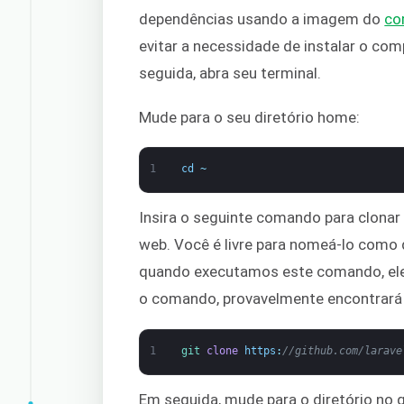
dependências usando a imagem do
co
evitar a necessidade de instalar o co
seguida, abra seu terminal.
Mude para o seu diretório home:
1
cd
~
Insira o seguinte comando para clonar
web. Você é livre para nomeá-lo como 
quando executamos este comando, ele 
o comando, provavelmente encontrará
1
git 
clone
https
:
//github.com/larave
Em seguida, mude para o diretório no q