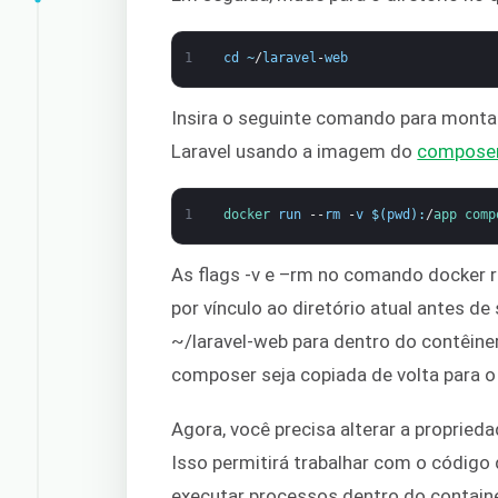
1
cd
~
/
laravel
-
web
Insira o seguinte comando para montar
Laravel usando a imagem do
composer
1
docker 
run
--
rm
-
v
$
(
pwd
)
:
/
app 
comp
As flags -v e –rm no comando docker 
por vínculo ao diretório atual antes 
~/laravel-web para dentro do contêiner
composer seja copiada de volta para o 
Agora, você precisa alterar a proprieda
Isso permitirá trabalhar com o código
executar processos dentro do containe