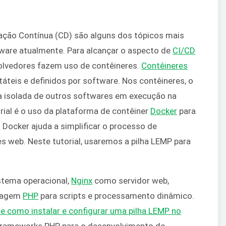
tação Contínua (CD) são alguns dos tópicos mais
ware atualmente. Para alcançar o aspecto de
CI/CD
volvedores fazem uso de contêineres.
Contêineres
táteis e definidos por software. Nos contêineres, o
 isolada de outros softwares em execução na
rial é o uso da plataforma de contêiner
Docker
para
 Docker ajuda a simplificar o processo de
s web. Neste tutorial, usaremos a pilha LEMP para
stema operacional,
Nginx
como servidor web,
guagem
PHP
para scripts e processamento dinâmico.
re como instalar e configurar uma pilha LEMP no
s frameworks PHP para o desenvolvimento de