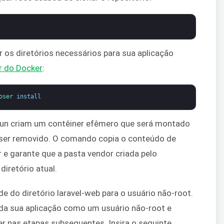
 os diretórios necessários para sua aplicação
 do Docker
:
oser 
install
run criam um contêiner efêmero que será montado
de ser removido. O comando copia o conteúdo de
 e garante que a pasta vendor criada pelo
diretório atual.
de do diretório laravel-web para o usuário não-root.
 da sua aplicação como um usuário não-root e
r nas etapas subsequentes. Insira o seguinte