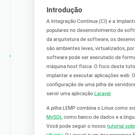
Introdução
A Integração Contínua (CI) e a Implan
populares no desenvolvimento de soft
da arquitetura de software, os desen
são ambientes leves, virtualizados, por
software pode ser executado de forma
máquina host física. O foco deste tuto
implantar e executar aplicações web. O
configuração de uma pilha de servidore
servir uma aplicação
Laravel
.
A pilha LEMP combina o Linux como si
MySQL
como banco de dados e a lin
Você pode seguir o nosso
tutorial sob
Ubuntu
. O Laravel é um dos principai