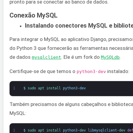
pronto para se conectar ao banco de dados.
Conexão MySQL
Instalando conectores MySQL e bibliot
Para integrar o MySQL ao aplicativo Django, precisamo
do Python 3 que fornecerão as ferramentas necessári
de dados
. Ele é um fork do
.
mysqlclient
MySQLdb
Certifique-se de que temos o
instalado:
python3-dev
1
$
sudo 
apt 
install 
python3
-
dev
Também precisamos de alguns cabeçalhos e biblioteca
MySQL:
1
$
sudo 
apt 
install 
python3
-
dev 
libmysqlclient
-
dev 
de