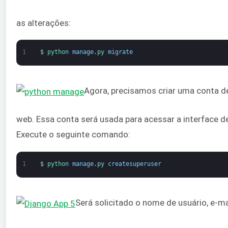
as alterações:
1
$
python 
manage
.
py 
migrate
Agora, precisamos criar uma conta de
web. Essa conta será usada para acessar a interface d
Execute o seguinte comando:
1
$
python 
manage
.
py 
createsuperuser
Será solicitado o nome de usuário, e-ma