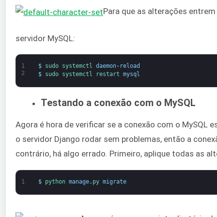
Para que as alterações entrem 
servidor MySQL:
1
$
sudo 
systemctl 
daemon
-
reload
2
$
sudo 
systemctl 
restart 
mysql
Testando a conexão com o MySQL
Agora é hora de verificar se a conexão com o MySQL e
o servidor Django rodar sem problemas, então a cone
contrário, há algo errado. Primeiro, aplique todas as al
1
$
python 
manage
.
py 
migrate