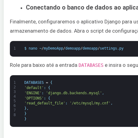
Conectando o banco de dados ao aplica
Finalmente, configuraremos o aplicativo Django para u
armazenamento de dados. Abra o script de configura
1
$
nano
~
/
myDemoApp
/
demoapp
/
demoapp
/
settings
.
py
Role para baixo até a entrada
e insira o seg
DATABASES
1
DATABASES
=
{
2
'default'
:
{
3
'ENGINE'
:
'django.db.backends.mysql'
,
4
'OPTIONS'
:
{
5
'read_default_file'
:
'/etc/mysql/my.cnf'
,
6
}
,
7
}
8
}