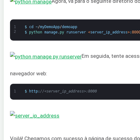
Agora, vá para o seguinte diretório do
1
$
cd
~
/
myDemoApp
/
demoapp
2
$
python 
manage
.
py 
runserver
<
server_ip_address
>
:
800
Em seguida, tente acessa
navegador web:
1
$
http
:
//<server_ip_address>:8000
Voilá! Chegamos com sucesso à página de sucesso do 