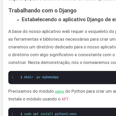
Trabalhando com o Django
Estabelecendo o aplicativo Django de 
A base do nosso aplicativo web requer o esqueleto do 
as ferramentas e bibliotecas necessárias para criar um
criaremos um diretório dedicado para o nosso aplica
o diretório com algo significativo e consistente com o
construir. Nesta demonstração, nós o nomearemos 
1
$
mkdir
-
pv 
myDemoApp
Precisamos do módulo
do Python para criar um am
venv
Instale o módulo usando o
:
APT
1
$
sudo 
apt 
install 
python3
-
venv