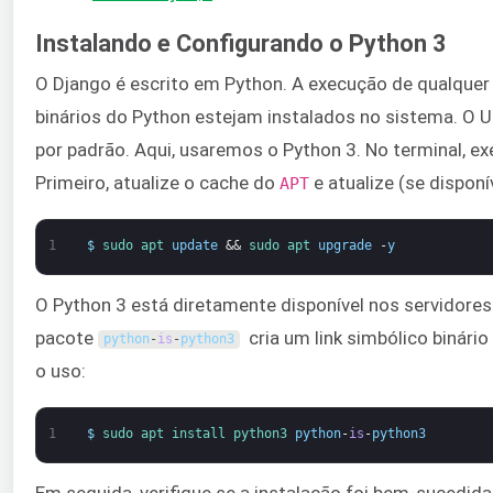
Instalando e Configurando o Python 3
O Django é escrito em Python. A execução de qualquer 
binários do Python estejam instalados no sistema. O 
por padrão. Aqui, usaremos o Python 3. No terminal, 
Primeiro, atualize o cache do
e atualize (se dispon
APT
1
$
sudo 
apt 
update
&&
sudo 
apt 
upgrade
-
y
O Python 3 está diretamente disponível nos servidores
pacote
cria um link simbólico binário
python
-
is
-
python3
o uso:
1
$
sudo 
apt 
install 
python3 
python
-
is
-
python3