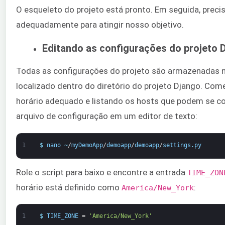
O esqueleto do projeto está pronto. Em seguida, preci
adequadamente para atingir nosso objetivo.
Editando as configurações do projeto 
Todas as configurações do projeto são armazenadas 
localizado dentro do diretório do projeto Django. Co
horário adequado e listando os hosts que podem se con
arquivo de configuração em um editor de texto:
1
$
nano
~
/
myDemoApp
/
demoapp
/
demoapp
/
settings
.
py
Role o script para baixo e encontre a entrada
TIME_ZON
horário está definido como
:
America/New_York
1
$
TIME_ZONE
=
'America/New_York'