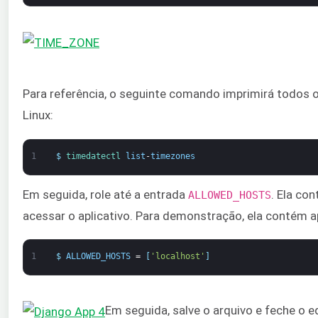
Para referência, o seguinte comando imprimirá todos 
Linux:
1
$
timedatectl 
list
-
timezones
Em seguida, role até a entrada
. Ela co
ALLOWED_HOSTS
acessar o aplicativo. Para demonstração, ela contém a
1
$
ALLOWED_HOSTS
=
[
'localhost'
]
Em seguida, salve o arquivo e feche o 