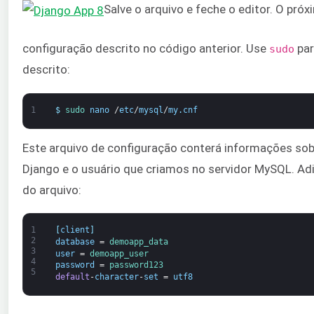
Salve o arquivo e feche o editor. O próx
configuração descrito no código anterior. Use
par
sudo
descrito:
1
$
sudo 
nano
/
etc
/
mysql
/
my
.
cnf
Este arquivo de configuração conterá informações so
Django e o usuário que criamos no servidor MySQL. Adic
do arquivo:
1
[
client
]
2
database
=
demoapp_data
3
user
=
demoapp_user
4
password
=
password123
5
default
-
character
-
set
=
utf8