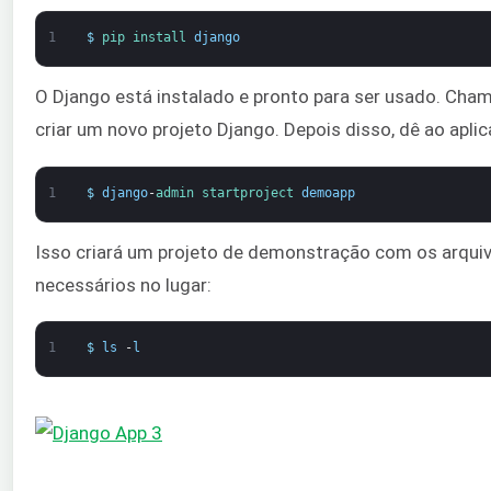
1
$
pip 
install 
django
O Django está instalado e pronto para ser usado. Ch
criar um novo projeto Django. Depois disso, dê ao apli
1
$
django
-
admin 
startproject 
demoapp
Isso criará um projeto de demonstração com os arquivo
necessários no lugar:
1
$
ls
-
l