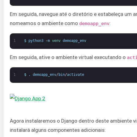
Em seguida, navegue até o diretório e estabeleça um am
nomeamos o ambiente como
:
demoapp_env
1
$
python3
-
m
venv 
demoapp_env
Em seguida, ative o ambiente virtual executando o
act
1
$
.
demoapp_env
/
bin
/
activate
Agora instalaremos o Django dentro deste ambiente vi
instalará alguns componentes adicionais: