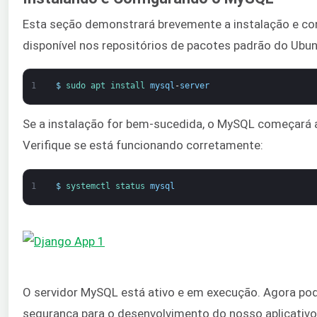
Esta seção demonstrará brevemente a instalação e co
disponível nos repositórios de pacotes padrão do Ubun
1
$
sudo 
apt 
install 
mysql
-
server
Se a instalação for bem-sucedida, o MySQL começará 
Verifique se está funcionando corretamente:
1
$
systemctl 
status 
mysql
O servidor MySQL está ativo e em execução. Agora po
segurança para o desenvolvimento do nosso aplicativo