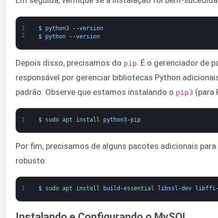
Em seguida, verifique se a instalação foi bem-sucedida
1
$
python3
--
version
2
$
python
--
version
Depois disso, precisamos do
. É o gerenciador de 
pip
responsável por gerenciar bibliotecas Python adicionai
padrão. Observe que estamos instalando o
(para 
pip3
1
$
sudo 
apt 
install 
python3
-
pip
Por fim, precisamos de alguns pacotes adicionais pa
robusto:
1
$
sudo 
apt 
install 
build
-
essential 
libssl
-
dev 
libffi
Instalando e Configurando o MySQL