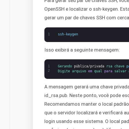
Para gerar seu par de chaves SSH, voc
OpenSSH e localizar o ssh-keygen. Esta
gerar um par de chaves SSH com cerc
1
ssh
-
keygen
Isso exibirá a seguinte mensagem:
1
Gerando 
pública
/
privada
rsa 
chave 
p
2
Digite 
arquivo 
em
qual 
para
salvar 
A mensagem gerará uma chave privada
id_rsa.pub. Neste ponto, você pode esc
Recomendamos manter o local padrão p
que o servidor localizará e verificará
login usando esse sistema. O local pad