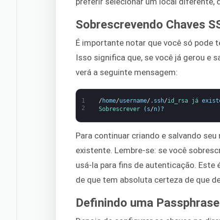
preferir selecionar um local diferente, 
Sobrescrevendo Chaves S
É importante notar que você só pode t
Isso significa que, se você já gerou e
verá a seguinte mensagem:
1
/
home
/
username
/
.
ssh
/
id_rsa 
já 
exist
2
Sobrescrever
(
s
/
n
)
?
Para continuar criando e salvando seu 
existente. Lembre-se: se você sobrescr
usá-la para fins de autenticação. Este 
de que tem absoluta certeza de que de
Definindo uma Passphrase