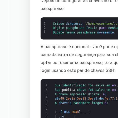
Depois de configurar as chaves no dir
passphrase:
1
Criado 
diretório
'/home/username/.s
2
Digite 
passphrase
(
vazio 
para
nenhu
3
Digite 
mesma 
passphrase 
novamente
:
A passphrase é opcional - você pode op
camada extra de segurança para sua ch
optar por usar uma passphrase, terá q
login usando este par de chaves SSH:
1
Sua 
identificação 
foi 
salva 
em 
em
2
Sua 
pública
chave 
foi 
salva 
em 
em
3
A 
chave 
impressão digital 
é
:
4
a9
:
49
:
2e
:
2a
:
5e
:
33
:
3e
:
a9
:
de
:
4e
:
77
:
1
5
A 
chave
'
s
randomart 
imagem 
é
:
6
7
+--
[
RSA
2048
]
----+
8
|
.
.
o
|
9