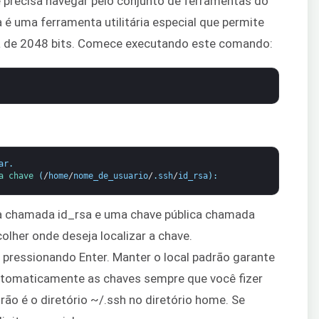
ê precisa navegar pelo conjunto de ferramentas do
 é uma ferramenta utilitária especial que permite
a de 2048 bits. Comece executando este comando:
ar
.
a 
chave
(
/
home
/
nome_de_usuario
/
.
ssh
/
id_rsa
)
:
 chamada id_rsa e uma chave pública chamada
olher onde deseja localizar a chave.
ressionando Enter. Manter o local padrão garante
 automaticamente as chaves sempre que você fizer
rão é o diretório ~/.ssh no diretório home. Se