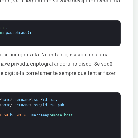
etório, será perguntado se você deseja fornecer uma
sh'
.
ma 
passphrase
)
:
tar por ignorá-la. No entanto, ela adiciona uma
ave privada, criptografando-a no disco. Se você
ue digitá-la corretamente sempre que tentar fazer
/
home
/
username
/
.
ssh
/
id_rsa
.
/
home
/
username
/
.
ssh
/
id_rsa
.
pub
.
1
:
58
:
b6
:
90
:
26
username
@
remote_host