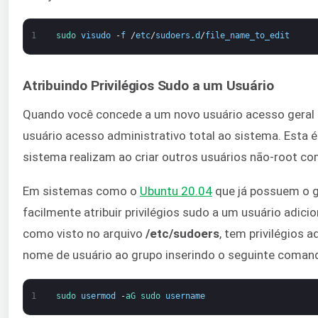
1
sudo 
visudo
-
f
/
etc
/
sudoers
.
d
/
file_name_to_edit
Atribuindo Privilégios Sudo a um Usuário
Quando você concede a um novo usuário acesso geral a
usuário acesso administrativo total ao sistema. Esta
sistema realizam ao criar outros usuários não-root com
Em sistemas como o
Ubuntu 20.04
que já possuem o g
facilmente atribuir privilégios sudo a um usuário adic
como visto no arquivo
/etc/sudoers
, tem privilégios 
nome de usuário ao grupo inserindo o seguinte coman
1
sudo 
usermod
-
aG 
sudo 
username