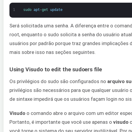
1
sudo 
apt
-
get 
update
Será solicitada uma senha. A diferença entre o coman
root, enquanto o sudo solicita a senha do usuário atu
usuários por padrão porque traz grandes implicações 
mais sobre isso nas seções seguintes.
Using Visudo to edit the sudoers file
Os privilégios do sudo são configurados no
arquivo s
privilégios são necessários para que qualquer usuário
de sintaxe impedirá que os usuários façam login no s
Visudo
o comando abre o arquivo com um editor especial
Portanto, é importante que você use apenas o
visudo
c
você torne o sistema do seu servidor inutilizável. Por p