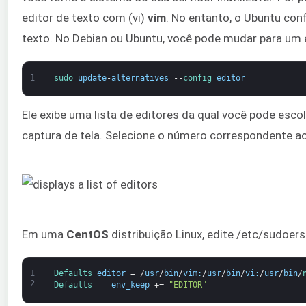
editor de texto com (vi)
vim
. No entanto, o Ubuntu con
texto. No Debian ou Ubuntu, você pode mudar para um 
1
sudo 
update
-
alternatives
--
config 
editor
Ele exibe uma lista de editores da qual você pode esc
captura de tela. Selecione o número correspondente ao
Em uma
CentOS
distribuição Linux, edite /etc/sudoers 
1
Defaults 
editor
=
/
usr
/
bin
/
vim
:
/
usr
/
bin
/
vi
:
/
usr
/
bin
/
2
Defaults    
env_keep
+=
"EDITOR"