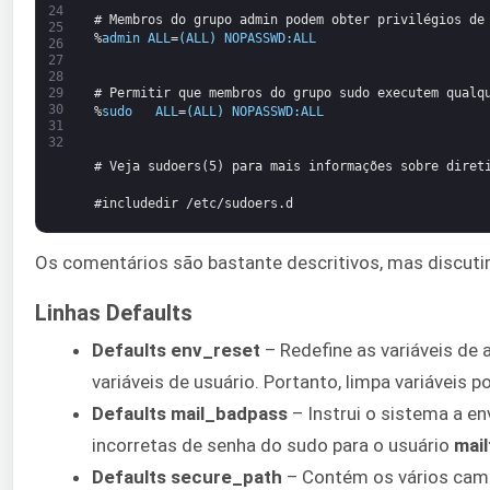
24
# Membros do grupo admin podem obter privilégios de
25
%
admin
ALL
=
(
ALL
)
NOPASSWD
:
ALL
26
27
28
# Permitir que membros do grupo sudo executem qualq
29
30
%
sudo
ALL
=
(
ALL
)
NOPASSWD
:
ALL
31
32
# Veja sudoers(5) para mais informações sobre diret
#includedir /etc/sudoers.d
Os comentários são bastante descritivos, mas discutir
Linhas Defaults
Defaults env_reset
– Redefine as variáveis de
variáveis de usuário. Portanto, limpa variáveis
Defaults mail_badpass
– Instrui o sistema a en
incorretas de senha do sudo para o usuário
mail
Defaults secure_path
– Contém os vários cam