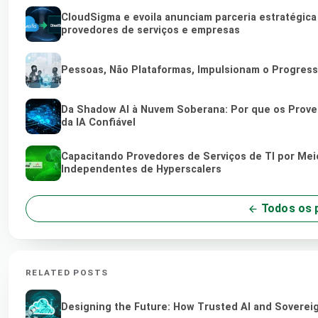
CloudSigma e evoila anunciam parceria estratégic
provedores de serviços e empresas
Pessoas, Não Plataformas, Impulsionam o Progres
Da Shadow AI à Nuvem Soberana: Por que os Proved
da IA Confiável
Capacitando Provedores de Serviços de TI por Me
Independentes de Hyperscalers
Todos os 
RELATED POSTS
Designing the Future: How Trusted AI and Sovereig