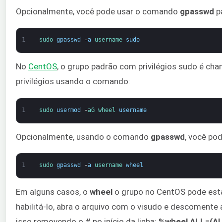
Opcionalmente, você pode usar o comando
gpasswd
pa
1
sudo 
gpasswd
-
a
username 
sudo
No
CentOS
, o grupo padrão com privilégios sudo é c
privilégios usando o comando:
1
sudo 
usermod
-
aG 
wheel 
username
Opcionalmente, usando o comando
gpasswd
, você po
1
sudo 
gpasswd
-
a
username 
wheel
Em alguns casos, o
wheel
o grupo no CentOS pode esta
habilitá-lo, abra o arquivo com o visudo e descomente
isso removendo o # no início da linha:
%wheel ALL=(AL