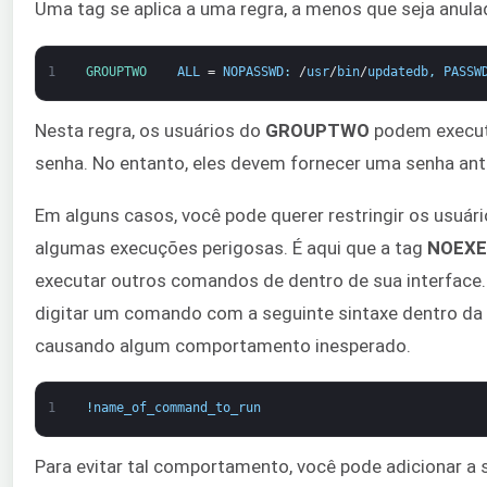
Uma tag se aplica a uma regra, a menos que seja anul
1
GROUPTWO    
ALL
=
NOPASSWD
:
/
usr
/
bin
/
updatedb
,
PASSW
Nesta regra, os usuários do
GROUPTWO
podem execu
senha. No entanto, eles devem fornecer uma senha ant
Em alguns casos, você pode querer restringir os usuár
algumas execuções perigosas. É aqui que a tag
NOEX
executar outros comandos de dentro de sua interface
digitar um comando com a seguinte sintaxe dentro da
causando algum comportamento inesperado.
1
!
name_of_command_to_run
Para evitar tal comportamento, você pode adicionar a 