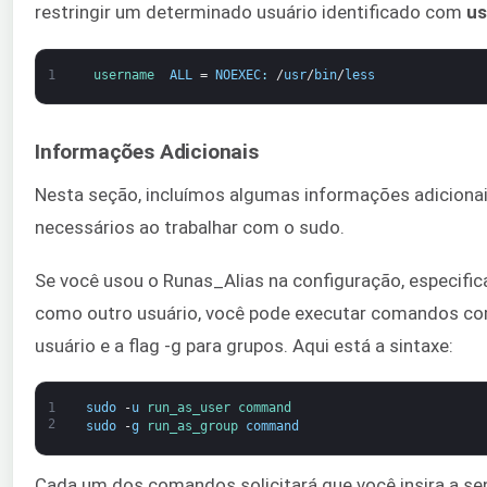
restringir um determinado usuário identificado com
u
1
username  
ALL
=
NOEXEC
:
/
usr
/
bin
/
less
Informações Adicionais
Nesta seção, incluímos algumas informações adicionai
necessários ao trabalhar com o sudo.
Se você usou o Runas_Alias na configuração, especifi
como outro usuário, você pode executar comandos com
usuário e a flag -g para grupos. Aqui está a sintaxe:
1
sudo
-
u
run_as_user 
command
2
sudo
-
g
run_as_group 
command
Cada um dos comandos solicitará que você insira a sen