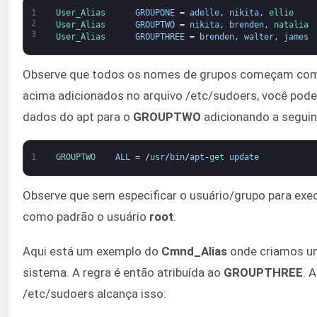
1
User_Alias      
GROUPONE
=
adelle
,
nikita
,
ellie
2
User_Alias      
GROUPTWO
=
nikita
,
brenden
,
natalia
3
User_Alias      
GROUPTHREE
=
brenden
,
walter
,
james
Observe que todos os nomes de grupos começam com u
acima adicionados no arquivo /etc/sudoers, você pode a
dados do apt para o
GROUPTWO
adicionando a seguin
1
GROUPTWO    
ALL
=
/
usr
/
bin
/
apt
-
get 
update
Observe que sem especificar o usuário/grupo para ex
como padrão o usuário
root
.
Aqui está um exemplo do
Cmnd_Alias
onde criamos um 
sistema. A regra é então atribuída ao
GROUPTHREE
. 
/etc/sudoers alcança isso: