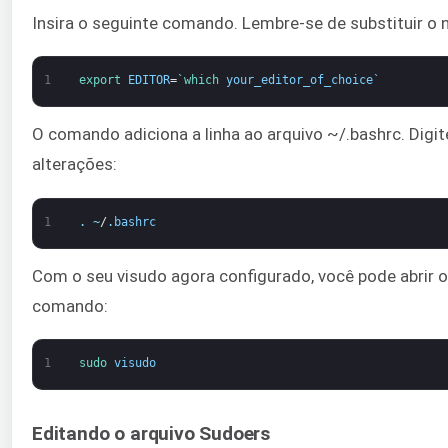
Insira o seguinte comando. Lembre-se de substituir o
1
export 
EDITOR
=
`
which 
your_editor_of_choice
`
O comando adiciona a linha ao arquivo ~/.bashrc. Digite
alterações:
1
.
~
/
.
bashrc
Com o seu visudo agora configurado, você pode abrir 
comando:
1
sudo 
visudo
Editando o arquivo Sudoers