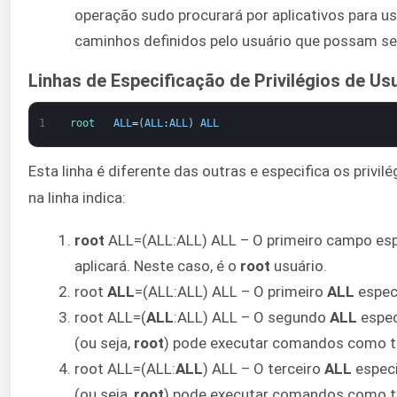
operação sudo procurará por aplicativos para usa
caminhos definidos pelo usuário que possam se
Linhas de Especificação de Privilégios de Us
1
root   
ALL
=
(
ALL
:
ALL
)
ALL
Esta linha é diferente das outras e especifica os privil
na linha indica:
root
ALL=(ALL:ALL) ALL – O primeiro campo espe
aplicará. Neste caso, é o
root
usuário.
root
ALL
=(ALL:ALL) ALL – O primeiro
ALL
especi
root ALL=(
ALL
:ALL) ALL – O segundo
ALL
espec
(ou seja,
root
) pode executar comandos como t
root ALL=(ALL:
ALL
) ALL – O terceiro
ALL
especi
(ou seja,
root
) pode executar comandos como t