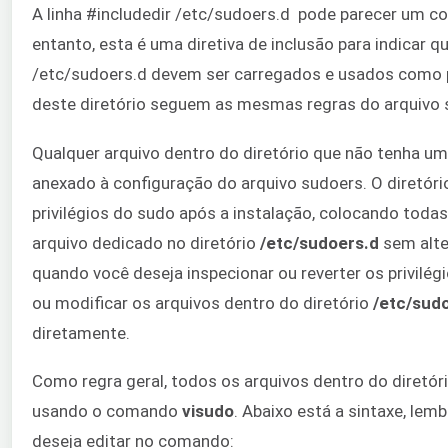
A linha #includedir /etc/sudoers.d pode parecer um com
entanto, esta é uma diretiva de inclusão para indicar q
/etc/sudoers.d devem ser carregados e usados como p
deste diretório seguem as mesmas regras do arquivo 
Qualquer arquivo dentro do diretório que não tenha um
anexado à configuração do arquivo sudoers. O diretóri
privilégios do sudo após a instalação, colocando tod
arquivo dedicado no diretório
/etc/sudoers.d
sem alte
quando você deseja inspecionar ou reverter os privilégi
ou modificar os arquivos dentro do diretório
/etc/sud
diretamente.
Como regra geral, todos os arquivos dentro do diretó
usando o comando
visudo
. Abaixo está a sintaxe, lem
deseja editar no comando: