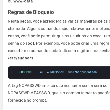
ou
www-data
.
Regras de Bloqueio
Nesta seção, você aprenderá as várias maneiras pelas
chamada. Alguns comandos são relativamente inofens
casos, você pode permitir que os usuários os execute
senha do
root
. Por exemplo, você pode criar uma regra
executem o comando updatedb sem digitar uma senha, 
/etc/sudoers
:
1
GROUPONE    
ALL
=
NOPASSWD
:
/
usr
/
bin
/
updatedb
A tag NOPASSWD implica que nenhuma senha será solic
NOPASSWD é PASSWD, que é o comportamento padrão. 
fornecida no prompt.