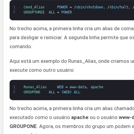
1
Cmnd_Alias      
POWER
=
/
sbin
/
shutdown
,
/
sbin
/
halt
,
2
GROUPTHREE  
ALL
=
POWER
No trecho acima, a primeira linha cria um alias de 
para desligar e reiniciar. A segunda linha permite qu
comando.
Aqui está um exemplo do Runas_Alias, onde criamos um
execute como outro usuário:
1
Runas_Alias     
WEB
=
www
-
data
,
apache
2
GROUPONE    
ALL
=
(
WEB
)
ALL
No trecho acima, a primeira linha cria um alias chama
executado como o usuário
apache
ou o usuário
www-d
GROUPONE
. Agora, os membros do grupo um podem 