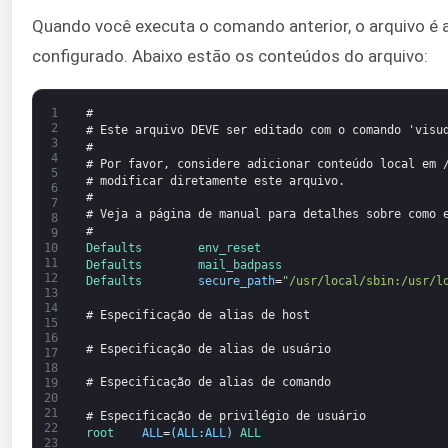
Quando você executa o comando anterior, o arquivo é a
configurado. Abaixo estão os conteúdos do arquivo:
1
#
2
# Este arquivo DEVE ser editado com o comando 'visu
3
#
4
# Por favor, considere adicionar conteúdo local em 
5
# modificar diretamente este arquivo.
6
#
7
# Veja a página de manual para detalhes sobre como 
8
#
9
Defaults        
env_reset
10
11
Defaults        
mail_badpass
12
Defaults        
secure_path
=
"/usr/local/sbin:/usr/l
13
14
# Especificação de alias de host
15
16
# Especificação de alias de usuário
17
18
# Especificação de alias de comando
19
20
21
# Especificação de privilégio de usuário
22
root    
ALL
=
(
ALL
:
ALL
)
ALL
23