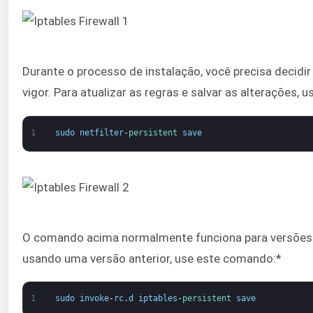
Durante o processo de instalação, você precisa decidir
vigor. Para atualizar as regras e salvar as alterações,
1
sudo
netfilter
-
persistent 
save
O comando acima normalmente funciona para versões d
usando uma versão anterior, use este comando:*
1
sudo
invoke
-
rc
.
d
iptables
-
persistent 
save