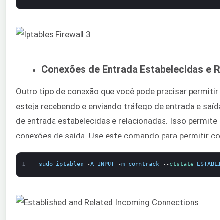
Conexões de Entrada Estabelecidas e 
Outro tipo de conexão que você pode precisar permitir 
esteja recebendo e enviando tráfego de entrada e saíd
de entrada estabelecidas e relacionadas. Isso permite 
conexões de saída. Use este comando para permitir co
1
sudo
iptables
-
A
INPUT
-
m
conntrack
--
ctstate 
ESTABL