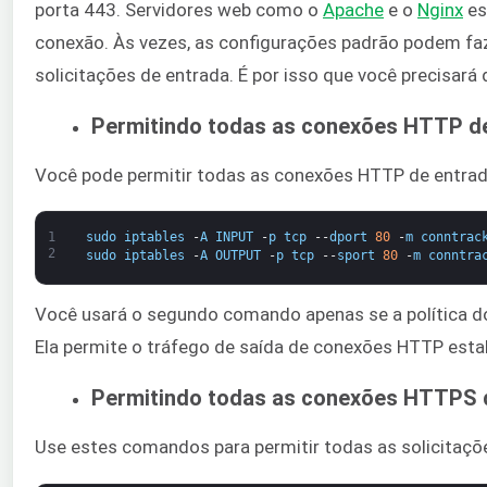
porta 443. Servidores web como o ​
Apache
​ e o ​
Nginx
​ 
conexão. Às vezes, as configurações padrão podem fa
solicitações de entrada. É por isso que você precisará d
Permitindo todas as conexões HTTP d
Você pode permitir todas as conexões HTTP de entra
1
sudo
iptables
-
A
INPUT
-
p
tcp
--
dport
80
-
m
conntrac
2
sudo
iptables
-
A
OUTPUT
-
p
tcp
--
sport
80
-
m
conntra
Você usará o segundo comando apenas se a política do f
Ela permite o tráfego de saída de conexões HTTP esta
Permitindo todas as conexões HTTPS 
Use estes comandos para permitir todas as solicitaç