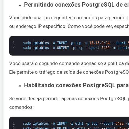
Permitindo conexões PostgreSQL de en
Você pode usar os seguintes comandos para permitir
ou endereço IP específico. Como você pode ver, especif
1
sudo
iptables
-
A
INPUT
-
p
tcp
-
s
15
.
15.0
/
24
--
dport
2
sudo
iptables
-
A
OUTPUT
-
p
tcp
--
sport
5432
-
m
connt
Você usará o segundo comando apenas se a política do
Ele permite o tráfego de saída de conexões PostgreSQ
Habilitando conexões PostgreSQL para 
Se você deseja permitir apenas conexões PostgreSQL p
comandos:
1
sudo
iptables
-
A
INPUT
-
i
eth1
-
p
tcp
--
dport
5432
-
2
sudo
iptables
-
A
OUTPUT
-
o
eth1
-
p
tcp
--
sport
5432