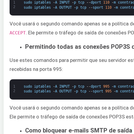
1
sudo
iptables
-
A
INPUT
-
p
tcp
--
dport
110
-
m
conntra
2
sudo
iptables
-
A
OUTPUT
-
p
tcp
--
sport
110
-
m
conntr
Você usará o segundo comando apenas se a política de
​. Ele permite o tráfego de saída de conexões P
ACCEPT
Permitindo todas as conexões POP3S 
Use estes comandos para permitir que seu servidor e
recebidas na porta 995:
1
sudo
iptables
-
A
INPUT
-
p
tcp
--
dport
995
-
m
conntra
2
sudo
iptables
-
A
OUTPUT
-
p
tcp
--
sport
995
-
m
conntr
Você usará o segundo comando apenas se a política do
Ele permite o tráfego de saída de conexões POP3S est
Como bloquear e-mails SMTP de saída