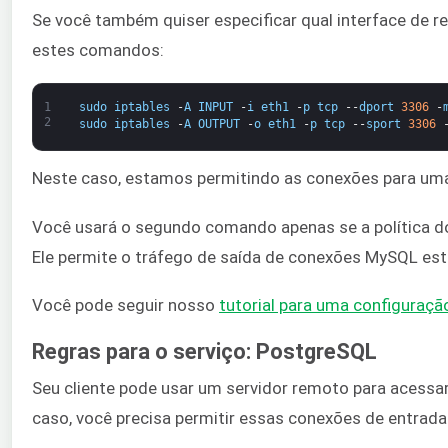
Se você também quiser especificar qual interface de 
estes comandos:
1
sudo
iptables
-
A
INPUT
-
i
eth1
-
p
tcp
--
dport
3306
-
2
sudo
iptables
-
A
OUTPUT
-
o
eth1
-
p
tcp
--
sport
3306
Neste caso, estamos permitindo as conexões para uma
Você usará o segundo comando apenas se a política do f
Ele permite o tráfego de saída de conexões MySQL est
Você pode seguir nosso ​
tutorial para uma configuraçã
Regras para o serviço: PostgreSQL
Seu cliente pode usar um servidor remoto para acessar
caso, você precisa permitir essas conexões de entrada