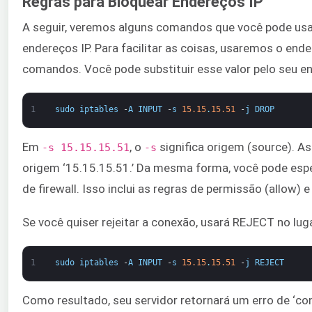
Regras para Bloquear Endereços IP
A seguir, veremos alguns comandos que você pode usa
endereços IP. Para facilitar as coisas, usaremos o ender
comandos. Você pode substituir esse valor pelo seu en
1
sudo
iptables
-
A
INPUT
-
s
15.15
.
15.51
-
j
DROP
Em ​
, ​​o ​
significa origem (source). A
-s 15.15.15.51
-s​
origem ‘15.15.15.51.’ Da mesma forma, você pode espe
de firewall. Isso inclui as regras de permissão (allow) e 
Se você quiser rejeitar a conexão, usará REJECT no l
1
sudo
iptables
-
A
INPUT
-
s
15.15
.
15.51
-
j
REJECT
Como resultado, seu servidor retornará um erro de ‘c