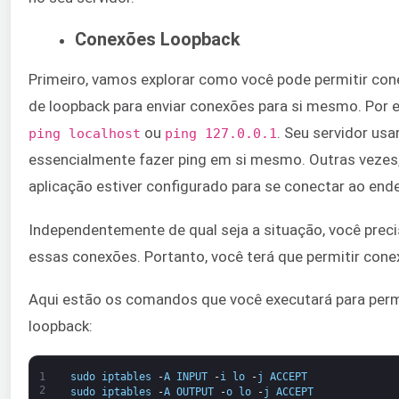
Conexões Loopback
Primeiro, vamos explorar como você pode permitir con
de loopback para enviar conexões para si mesmo. Por 
ou
. Seu servidor us
ping localhost​
​ping 127.0.0.1​
essencialmente fazer ping em si mesmo. Outras vezes, 
aplicação estiver configurado para se conectar ao ende
Independentemente de qual seja a situação, você precis
essas conexões. Portanto, você terá que permitir con
Aqui estão os comandos que você executará para permit
loopback:
1
sudo
iptables
-
A
INPUT
-
i
lo
-
j
ACCEPT
2
sudo
iptables
-
A
OUTPUT
-
o
lo
-
j
ACCEPT