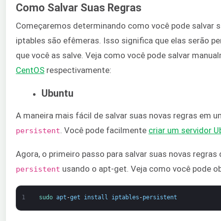
Como Salvar Suas Regras
Começaremos determinando como você pode salvar sua
iptables são efêmeras. Isso significa que elas serão p
que você as salve. Veja como você pode salvar manualm
CentOS
​ respectivamente:
Ubuntu
A maneira mais fácil de salvar suas novas regras em u
​. Você pode facilmente
​criar um servidor U
persistent
Agora, o primeiro passo para salvar suas novas regras 
​usando o apt-get. Veja como você pode ob
persistent
1
sudo 
apt
-
get
install
iptables
-
persistent