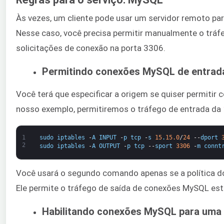
Às vezes, um cliente pode usar um servidor remoto par
Nesse caso, você precisa permitir manualmente o tráf
solicitações de conexão na porta 3306.
Permitindo conexões MySQL de entrada
Você terá que especificar a origem se quiser permiti
nosso exemplo, permitiremos o tráfego de entrada da
1
sudo
iptables
-
A
INPUT
-
p
tcp
-
s
15
.
15.0
/
24
--
dport
2
sudo
iptables
-
A
OUTPUT
-
p
tcp
--
sport
3306
-
m
connt
Você usará o segundo comando apenas se a política do f
Ele permite o tráfego de saída de conexões MySQL est
Habilitando conexões MySQL para uma 