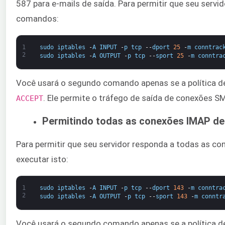
587 para e-mails de saída. Para permitir que seu serv
comandos:
1
sudo
iptables
-
A
INPUT
-
p
tcp
--
dport
25
-
m
conntrac
2
sudo
iptables
-
A
OUTPUT
-
p
tcp
--
sport
25
-
m
conntra
Você usará o segundo comando apenas se a política de
​. Ele permite o tráfego de saída de conexões S
ACCEPT
Permitindo todas as conexões IMAP de
Para permitir que seu servidor responda a todas as co
executar isto:​
1
sudo
iptables
-
A
INPUT
-
p
tcp
--
dport
143
-
m
conntra
2
sudo
iptables
-
A
OUTPUT
-
p
tcp
--
sport
143
-
m
conntr
Você usará o segundo comando apenas se a política 