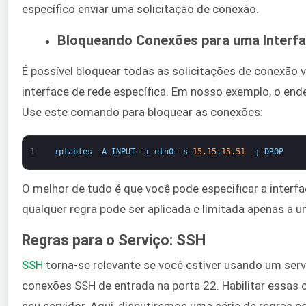
específico enviar uma solicitação de conexão.
Bloqueando Conexões para uma Interfa
É possível bloquear todas as solicitações de conexão 
interface de rede específica. Em nosso exemplo, o end
Use este comando para bloquear as conexões:
1
iptables
-
A
INPUT
-
i
eth0
-
s
15.15
.
15.51
-
j
DROP
O melhor de tudo é que você pode especificar a interfa
qualquer regra pode ser aplicada e limitada apenas a u
Regras para o Serviço: SSH
SSH
​torna-se relevante se você estiver usando um ser
conexões SSH de entrada na porta 22. Habilitar essas