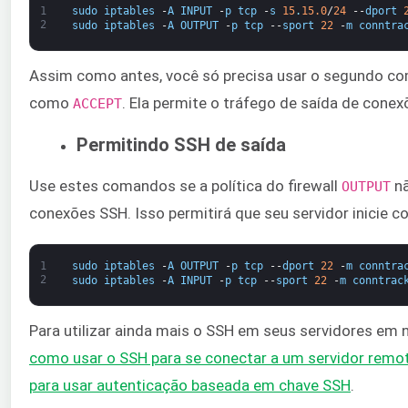
1
sudo
iptables
-
A
INPUT
-
p
tcp
-
s
15
.
15.0
/
24
--
dport
2
sudo
iptables
-
A
OUTPUT
-
p
tcp
--
sport
22
-
m
conntra
Assim como antes, você só precisa usar o segundo coma
como
​. Ela permite o tráfego de saída de cone
​ACCEPT
Permitindo SSH de saída
Use estes comandos se a política do firewall
​ 
​OUTPUT
conexões SSH. Isso permitirá que seu servidor inicie 
1
sudo
iptables
-
A
OUTPUT
-
p
tcp
--
dport
22
-
m
conntra
2
sudo
iptables
-
A
INPUT
-
p
tcp
--
sport
22
-
m
conntrac
Para utilizar ainda mais o SSH em seus servidores em 
como usar o SSH para se conectar a um servidor remo
para usar autenticação baseada em chave SSH
​.