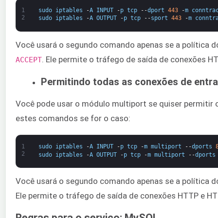
1
sudo
iptables
-
A
INPUT
-
p
tcp
--
dport
443
-
m
conntra
2
sudo
iptables
-
A
OUTPUT
-
p
tcp
--
sport
443
-
m
conntr
Você usará o segundo comando apenas se a política do f
​. Ele permite o tráfego de saída de conexões H
ACCEPT
Permitindo todas as conexões de ent
Você pode usar o módulo multiport se quiser permitir
estes comandos se for o caso:
1
sudo
iptables
-
A
INPUT
-
p
tcp
-
m
multiport
--
dports
2
sudo
iptables
-
A
OUTPUT
-
p
tcp
-
m
multiport
--
dports
Você usará o segundo comando apenas se a política do f
Ele permite o tráfego de saída de conexões HTTP e HT
Regras para o serviço: MySQL