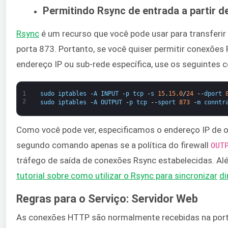
Permitindo Rsync de entrada a partir 
Rsync
​ é um recurso que você pode usar para transferi
porta 873. Portanto, se você quiser permitir conexões 
endereço IP ou sub-rede específica, use os seguintes
1
sudo
iptables
-
A
INPUT
-
p
tcp
-
s
15
.
15.0
/
24
--
dport
2
sudo
iptables
-
A
OUTPUT
-
p
tcp
--
sport
873
-
m
conntr
Como você pode ver, especificamos o endereço IP de o
segundo comando apenas se a política do firewall ​
OUT
tráfego de saída de conexões Rsync estabelecidas. A
tutorial sobre como utilizar o Rsync para sincronizar
di
Regras para o Serviço: Servidor Web
As conexões HTTP são normalmente recebidas na por