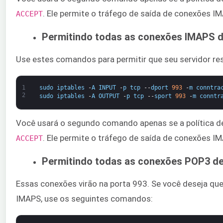
. Ele permite o tráfego de saída de conexões I
ACCEPT​
Permitindo todas as conexões IMAPS d
Use estes comandos para permitir que seu servidor r
1
sudo
iptables
-
A
INPUT
-
p
tcp
--
dport
993
-
m
conntra
2
sudo
iptables
-
A
OUTPUT
-
p
tcp
--
sport
993
-
m
conntr
Você usará o segundo comando apenas se a política de
​. Ele permite o tráfego de saída de conexões I
ACCEPT
Permitindo todas as conexões POP3 de
Essas conexões virão na porta 993. Se você deseja que
IMAPS, use os seguintes comandos: