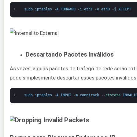
1
sudo
iptables
-
A
FORWARD
-
i
eth1
-
o
eth0
-
j
ACCEPT
Descartando Pacotes Inválidos
Às vezes, alguns pacotes de tráfego de rede serão rot
pode simplesmente descartar esses pacotes inválidos.
1
sudo
iptables
-
A
INPUT
-
m
conntrack
--
ctstate 
INVALI