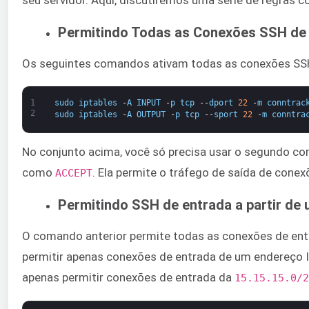
seu servidor. Aqui, discutiremos uma série de regras 
Permitindo Todas as Conexões SSH de
Os seguintes comandos ativam todas as conexões SSH
1
sudo
iptables
-
A
INPUT
-
p
tcp
--
dport
22
-
m
conntrac
2
sudo
iptables
-
A
OUTPUT
-
p
tcp
--
sport
22
-
m
conntra
No conjunto acima, você só precisa usar o segundo com
como ​
​. Ela permite o tráfego de saída de cone
ACCEPT
Permitindo SSH de entrada a partir de
O comando anterior permite todas as conexões de ent
permitir apenas conexões de entrada de um endereço I
apenas permitir conexões de entrada da ​
15.15.15.0/2