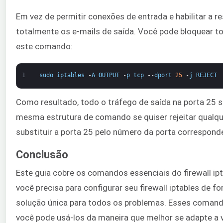
Em vez de permitir conexões de entrada e habilitar a r
totalmente os e-mails de saída. Você pode bloquear t
este comando:
1
sudo
iptables
-
A
OUTPUT
-
p
tcp
--
dport
25
-
j
REJECT
Como resultado, todo o tráfego de saída na porta 25 ser
mesma estrutura de comando se quiser rejeitar qualque
substituir a porta 25 pelo número da porta correspond
Conclusão
Este guia cobre os comandos essenciais do firewall ip
você precisa para configurar seu firewall iptables de 
solução única para todos os problemas. Esses comando
você pode usá-los da maneira que melhor se adapte a 