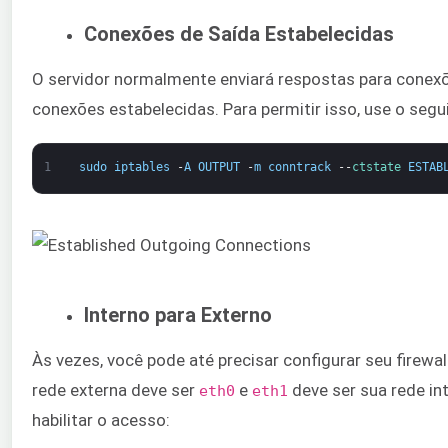
Conexões de Saída Estabelecidas
O servidor normalmente enviará respostas para conexõ
conexões estabelecidas. Para permitir isso, use o seg
1
sudo
iptables
-
A
OUTPUT
-
m
conntrack
--
ctstate 
ESTAB
Interno para Externo
Às vezes, você pode até precisar configurar seu firewal
rede externa deve ser
​ e ​
deve ser sua rede in
​eth0
eth1
habilitar o acesso: