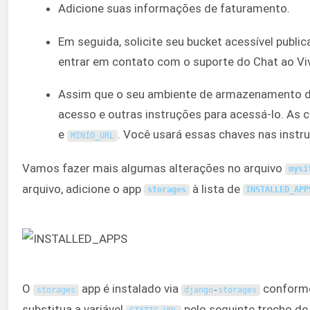
Adicione suas informações de faturamento.
Em seguida, solicite seu bucket acessível publi
entrar em contato com o suporte do Chat ao Viv
Assim que o seu ambiente de armazenamento de 
acesso e outras instruções para acessá-lo. As c
e
. Você usará essas chaves nas instr
MINIO_URL
Vamos fazer mais algumas alterações no arquivo
mysi
arquivo, adicione o app
à lista de
storages
INSTALLED_APP
O
app é instalado via
conforme
storages
django
-
storages
substitua a variável
pelo seguinte trecho de