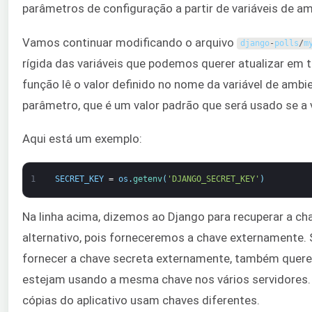
parâmetros de configuração a partir de variáveis de am
Vamos continuar modificando o arquivo
django
-
polls
/
m
rígida das variáveis que podemos querer atualizar 
função lê o valor definido no nome da variável de am
parâmetro, que é um valor padrão que será usado se a v
Aqui está um exemplo:
1
SECRET_KEY
=
os
.
getenv
(
'DJANGO_SECRET_KEY'
)
Na linha acima, dizemos ao Django para recuperar a ch
alternativo, pois forneceremos a chave externamente. Se
fornecer a chave secreta externamente, também querem
estejam usando a mesma chave nos vários servidores. 
cópias do aplicativo usam chaves diferentes.