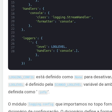
}
,
15
}
,
16
'handlers'
:
{
17
'console'
:
{
18
'class'
:
'logging.StreamHandler'
,
19
20
'formatter'
:
'console'
,
21
}
,
22
}
,
23
24
'loggers'
:
{
25
''
:
{
26
'level'
:
LOGLEVEL
,
27
'handlers'
:
[
'console'
,
]
,
28
}
,
}
,
}
)
está definido como
para desativar
LOGGING_CONFIG
None
é definido pela
variável de amb
LOGLEVEL
DJANGO_LOGLEVEL
definida como ‘
’.
info
O módulo
que importamos no topo for
logging
.
config
dicionário de configuração. O dicionário define a for