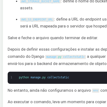
: define o nome do bucke
AWS_STORAGE_BUCKET_NAME
assets.
: define a URL do endpoint u
AWS_S3_ENDPOINT_URL
será a URL mapeada para o servidor que hospeda
Salve e feche o arquivo quando terminar de editar.
Depois de definir essas configurações e instalar as d
comando do Django
a qualquer 
manage
.
py 
collectstatic
enviá-los para o backend de armazenamento de objeto
1
python 
manage
.
py 
collectstatic
No entanto, ainda não configuramos o arquivo
com 
env
Ao executar o comando, leva um momento para copiar 