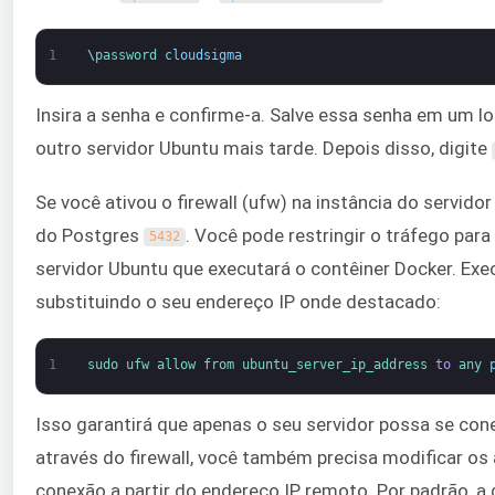
1
\
password 
cloudsigma
Insira a senha e confirme-a. Salve essa senha em um loc
outro servidor Ubuntu mais tarde. Depois disso, digite
Se você ativou o firewall (ufw) na instância do servido
do Postgres
. Você pode restringir o tráfego par
5432
servidor Ubuntu que executará o contêiner Docker. Exe
substituindo o seu endereço IP onde destacado:
1
sudo 
ufw 
allow 
from 
ubuntu_server_ip_address 
to
any 
Isso garantirá que apenas o seu servidor possa se con
através do firewall, você também precisa modificar os
conexão a partir do endereço IP remoto. Por padrão, a 