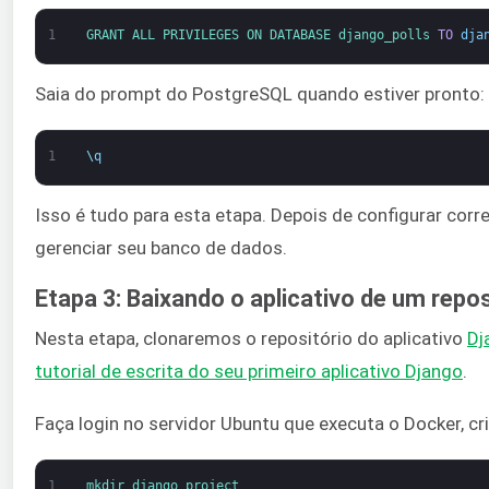
1
GRANT 
ALL 
PRIVILEGES 
ON 
DATABASE 
django_polls 
TO
dja
Saia do prompt do PostgreSQL quando estiver pronto:
1
\
q
Isso é tudo para esta etapa. Depois de configurar corr
gerenciar seu banco de dados.
Etapa 3: Baixando o aplicativo de um repos
Nesta etapa, clonaremos o repositório do aplicativo
Dj
tutorial de escrita do seu primeiro aplicativo Django
.
Faça login no servidor Ubuntu que executa o Docker, c
1
mkdir 
django_project