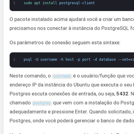
1
sudo 
apt 
install 
postgresql
-
client
O pacote instalado acima ajudará você a criar um banc
precisamos nos conectar à instância do PostgreSQL f
Os parâmetros de conexão seguem esta sintaxe:
1
psql
-
U
username
-
h
host
-
p
port
-
d
database
--
set
=
s
Neste comando, o
é o usuário/função que vo
username
endereço IP da instância do Ubuntu que executa o se
Postgres escuta conexões de entrada, ou seja,
5432
. 
chamado
que vem com a instalação do Postgr
postgres
adequadamente e pressione Enter. Quando solicitado, in
Postgres, onde você poderá gerenciar o banco de dado