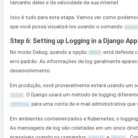
tamanho deles e da velocidade da sua internet.
Isso é tudo para esta etapa. Vamos ver como podemos 
que você possa visualizá-los usando o comando
docke
Step 6: Setting up Logging in a Django App
No modo Debug, quando a opção
está definida
DEBUG
erro padrão. As informações de log geralmente aparece
desenvolvimento.
Em produção, você provavelmente estará usando um se
. O Django usará um método de logging diferente
False
para uma conta de e-mail administrativa que v
CRITICAL
Em ambientes conteinerizados e Kubernetes, o logging
As mensagens de log são coletadas em um único diret
acessíveis usando os comandos
e
. Co
kubectl
docker