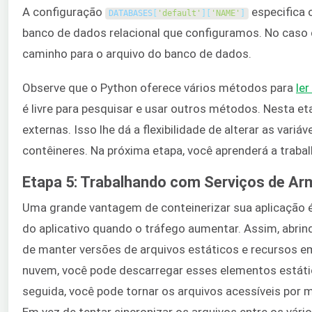
A configuração
especifica 
DATABASES
[
'default'
]
[
'NAME'
]
banco de dados relacional que configuramos. No caso 
caminho para o arquivo do banco de dados.
Observe que o Python oferece vários métodos para
ler
é livre para pesquisar e usar outros métodos. Nesta et
externas. Isso lhe dá a flexibilidade de alterar as va
contêineres. Na próxima etapa, você aprenderá a trab
Etapa 5: Trabalhando com Serviços de A
Uma grande vantagem de conteinerizar sua aplicação é t
do aplicativo quando o tráfego aumentar. Assim, abrin
de manter versões de arquivos estáticos e recursos e
nuvem, você pode descarregar esses elementos estát
seguida, você pode tornar os arquivos acessíveis por
Em vez de tentar sincronizar os arquivos entre os vár