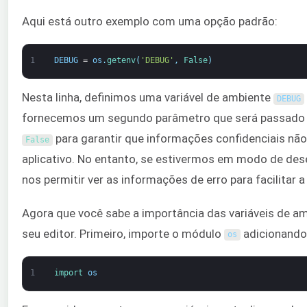
Aqui está outro exemplo com uma opção padrão:
1
DEBUG
=
os
.
getenv
(
'DEBUG'
,
False
)
Nesta linha, definimos uma variável de ambiente
DEBUG
fornecemos um segundo parâmetro que será passado p
para garantir que informações confidenciais nã
False
aplicativo. No entanto, se estivermos em modo de de
nos permitir ver as informações de erro para facilitar a
Agora que você sabe a importância das variáveis de am
seu editor. Primeiro, importe o módulo
adicionando 
os
1
import 
os