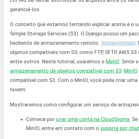
gerenciá-los.
O conceito que estamos tentando explicar acima é o 
Simple Storage Services (S3). O Django possui um p
backends de armazenamento remoto.
f
Django
-
storages
objetos compatíveis com S3, como FTP, SFTP, AWS S3 
entre outros. Neste tutorial, usaremos o
MinIO
. Sinta-
armazenamento de objetos compatível com S3
.
MinIO
compatível com S3. Com o MinIO, você pode criar uma
nuvem.
Mostraremos como configurar um serviço de armazena
Comece por
criar uma conta na CloudSigma.
Se 
MinIO, entre em contato com o
suporte por chat