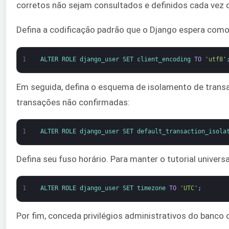
corretos não sejam consultados e definidos cada vez 
Defina a codificação padrão que o Django espera como
1
ALTER 
ROLE 
django_user 
SET 
client_encoding 
TO
'utf8'
Em seguida, defina o esquema de isolamento de trans
transações não confirmadas:
1
ALTER 
ROLE 
django_user 
SET 
default_transaction_isola
Defina seu fuso horário. Para manter o tutorial univer
1
ALTER 
ROLE 
django_user 
SET 
timezone 
TO
'UTC'
;
Por fim, conceda privilégios administrativos do banco