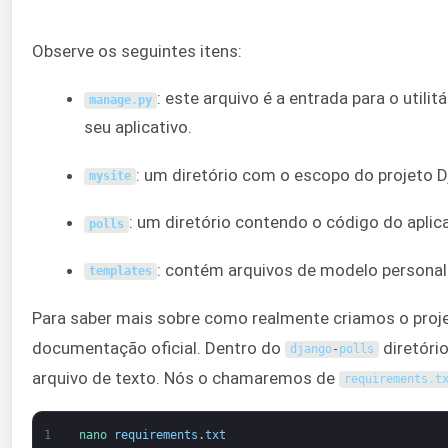
Observe os seguintes itens:
: este arquivo é a entrada para o util
manage
.
py
seu aplicativo.
: um diretório com o escopo do projeto 
mysite
: um diretório contendo o código do aplic
polls
: contém arquivos de modelo personal
templates
Para saber mais sobre como realmente criamos o proj
documentação oficial. Dentro do
diretóri
django
-
polls
arquivo de texto. Nós o chamaremos de
requirements
.
t
1
nano 
requirements
.
txt