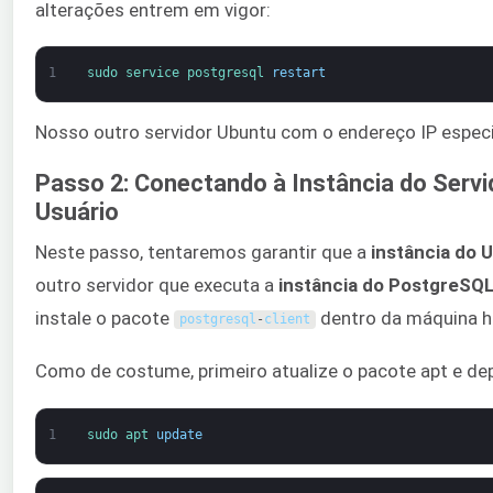
alterações entrem em vigor:
1
sudo 
service 
postgresql 
restart
Nosso outro servidor Ubuntu com o endereço IP especi
Passo 2: Conectando à Instância do Serv
Usuário
Neste passo, tentaremos garantir que a
instância do 
outro servidor que executa a
instância do PostgreSQ
instale o pacote
dentro da máquina ho
postgresql
-
client
Como de costume, primeiro atualize o pacote apt e de
1
sudo 
apt 
update