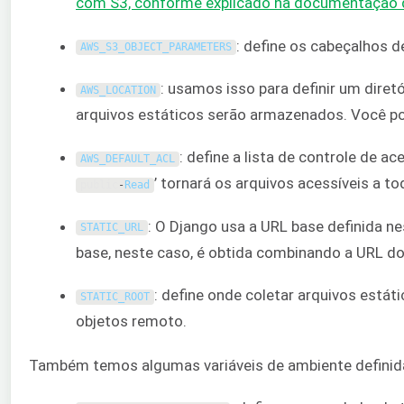
com S3, conforme explicado na documentação 
: define os cabeçalhos d
AWS_S3_OBJECT_PARAMETERS
: usamos isso para definir um dir
AWS_LOCATION
arquivos estáticos serão armazenados. Você p
: define a lista de controle de a
AWS_DEFAULT_ACL
’ tornará os arquivos acessíveis a to
public
-
Read
: O Django usa a URL base definida ne
STATIC_URL
base, neste caso, é obtida combinando a URL do 
: define onde coletar arquivos está
STATIC_ROOT
objetos remoto.
Também temos algumas variáveis de ambiente definidas 