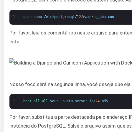
1
sudo 
nano
/
etc
/
postgresql
/
12
/
main
/
pg_hba
.
conf
Por favor, leia os comentários neste arquivo para ent
esta:
Nosso foco será na segunda linha, você deseja que ela
1
host 
all 
all 
your_ubuntu_server_ip
/
24
md5
Por favor, substitua a parte destacada pelo endereço I
instância do PostgreSQL. Salve o arquivo assim que es