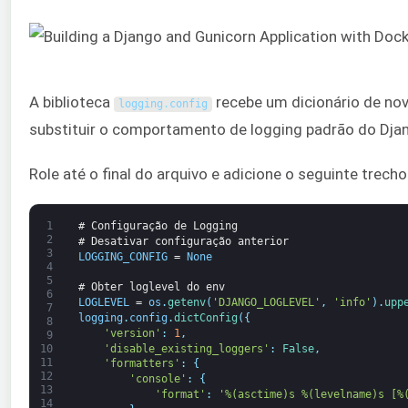
A biblioteca
recebe um dicionário de no
logging
.
config
substituir o comportamento de logging padrão do Dja
Role até o final do arquivo e adicione o seguinte trech
1
# Configuração de Logging
2
# Desativar configuração anterior
3
LOGGING_CONFIG
=
None
4
5
# Obter loglevel do env
6
LOGLEVEL
=
os
.
getenv
(
'DJANGO_LOGLEVEL'
,
'info'
)
.
upp
7
logging
.
config
.
dictConfig
(
{
8
'version'
:
1
,
9
'disable_existing_loggers'
:
False
,
10
11
'formatters'
:
{
12
'console'
:
{
13
'format'
:
'%(asctime)s %(levelname)s [%
14