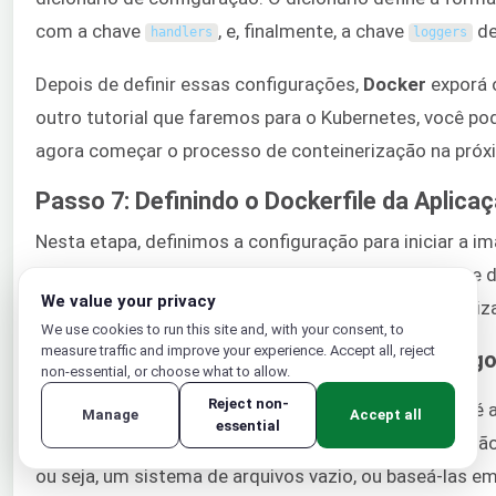
com a chave
, e, finalmente, a chave
de
handlers
loggers
Depois de definir essas configurações,
Docker
exporá 
outro tutorial que faremos para o Kubernetes, você p
agora começar o processo de conteinerização na próx
Passo 7: Definindo o Dockerfile da Aplica
Nesta etapa, definimos a configuração para iniciar a i
pelo servidor WSGI Gunicorn. Definiremos o ambiente 
We value your privacy
instalaremos o aplicativo e suas dependências e reali
We use cookies to run this site and, with your consent, to
measure traffic and improve your experience. Accept all, reject
A imagem pai para um aplicativo Djang
non-essential, or choose what to allow.
Reject non-
Decidir a imagem base na qual basear seu contêiner é 
Manage
Accept all
essential
implantações conteinerizadas. Claro, você tem a opçã
ou seja, um sistema de arquivos vazio, ou baseá-las