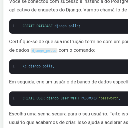
Você se conectou com sucesso à instância do Postgre
aplicativo de enquetes do Django. Vamos chamá-lo de
1
CREATE 
DATABASE 
django_polls
;
Certifique-se de que sua instrução termine com um pon
de dados
com o comando:
django_polls
1
\
c
django_polls
;
Em seguida, crie um usuário de banco de dados especí
1
CREATE 
USER 
django_user 
WITH 
PASSWORD
'password'
;
Escolha uma senha segura para o seu usuário. Feito i
usuário que acabamos de criar. Isso ajuda a acelerar 