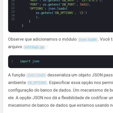
'HOST'
:
os
.
getenv
(
'DB_HOST'
,
'127.0.0.1'
)
,
10
11
'PORT'
:
os
.
getenv
(
'DB_PORT'
,
5432
)
,
12
'OPTIONS'
:
json
.
loads
(
13
os
.
getenv
(
'DB_OPTIONS'
,
'{}'
)
14
)
,
15
}
}
Observe que adicionamos o módulo
. Você 
json
.
loads
arquivo
:
settings
.
py
1
import 
json
A função
desserializa um objeto JSON pas
json
.
loads
ambiente
. Especificar essa opção nos permi
DB_OPTIONS
configuração do banco de dados. Um mecanismo de ban
ele. A opção JSON nos dá a flexibilidade de codificar
mecanismo de banco de dados que estamos usando 