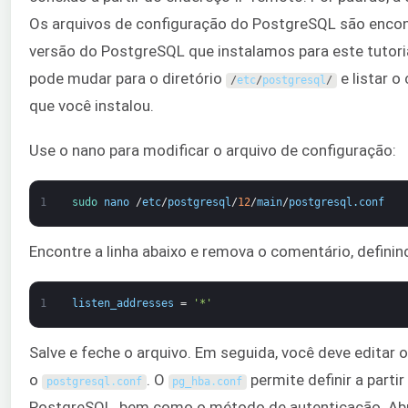
Os arquivos de configuração do PostgreSQL são encon
versão do PostgreSQL que instalamos para este tutoria
pode mudar para o diretório
e listar 
/
etc
/
postgresql
/
que você instalou.
Use o nano para modificar o arquivo de configuração:
1
sudo 
nano
/
etc
/
postgresql
/
12
/
main
/
postgresql
.
conf
Encontre a linha abaixo e remova o comentário, definin
1
listen_addresses
=
'*'
Salve e feche o arquivo. Em seguida, você deve editar 
o
. O
permite definir a part
postgresql
.
conf
pg_hba
.
conf
PostgreSQL, bem como o método de autenticação. Abr