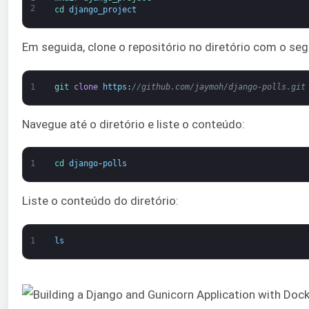
2
cd 
django_project
Em seguida, clone o repositório no diretório com o se
1
git 
clone
https
:
//github.com/jaymoh/django-polls.git
Navegue até o diretório e liste o conteúdo:
1
cd 
django
-
polls
Liste o conteúdo do diretório:
1
ls