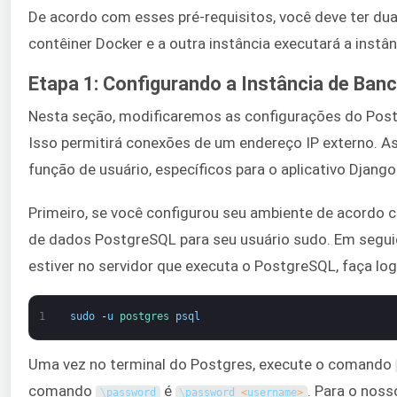
De acordo com esses pré-requisitos, você deve ter dua
contêiner Docker e a outra instância executará a ins
Etapa 1: Configurando a Instância de Ba
Nesta seção, modificaremos as configurações do Postg
Isso permitirá conexões de um endereço IP externo. 
função de usuário, específicos para o aplicativo Djan
Primeiro, se você configurou seu ambiente de acordo
de dados PostgreSQL para seu usuário sudo. Em segui
estiver no servidor que executa o PostgreSQL, faça l
1
sudo
-
u
postgres 
psql
Uma vez no terminal do Postgres, execute o comando
comando
é
. Para o nos
\
password
\
password
<
username
>