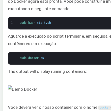
do Docker agora está pronta. Você pode construir a i
executando o seguinte comando:
1
sudo 
bash 
start
.
sh
Aguarde a execução do script terminar e, em seguida, 
contêineres em execução:
1
sudo 
docker 
ps
The output will display running containers:
Você deverá ver o nosso contêiner com o nome
docker