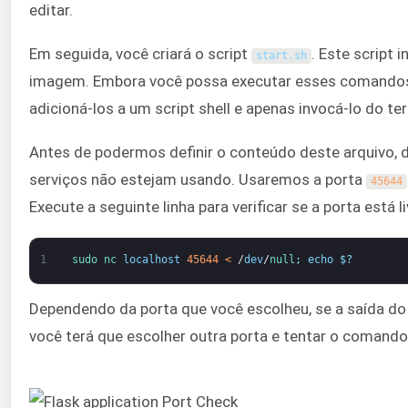
editar.
Em seguida, você criará o script
. Este script
start
.
sh
imagem. Embora você possa executar esses comandos 
adicioná-los a um script shell e apenas invocá-lo do 
Antes de podermos definir o conteúdo deste arquivo, 
serviços não estejam usando. Usaremos a porta
45644
Execute a seguinte linha para verificar se a porta está li
1
sudo 
nc 
localhost
45644
<
/
dev
/
null
;
echo
$
?
Dependendo da porta que você escolheu, se a saída 
você terá que escolher outra porta e tentar o comand