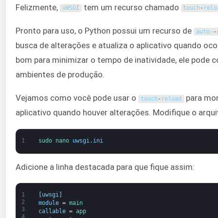
Felizmente,
tem um recurso chamado
uWSGI
touch
-
relo
Pronto para uso, o Python possui um recurso de
auto-
-
busca de alterações e atualiza o aplicativo quando o
bom para minimizar o tempo de inatividade, ele pode 
ambientes de produção.
Vejamos como você pode usar o
para mon
touch
-
reload
aplicativo quando houver alterações. Modifique o arqu
1
sudo 
nano 
uwsgi
.
ini
Adicione a linha destacada para que fique assim:
1
[
uwsgi
]
2
module
=
main
3
callable
=
app
4