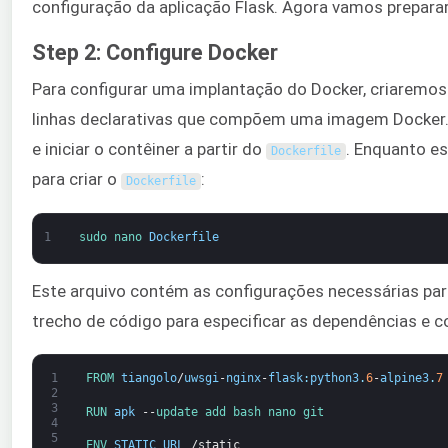
configuração da aplicação Flask. Agora vamos prepara
Step 2: Configure Docker
Para configurar uma implantação do Docker, criaremos
linhas declarativas que compõem uma imagem Docker
e iniciar o contêiner a partir do
. Enquanto es
Dockerfile
para criar o
:
Dockerfile
1
sudo 
nano 
Dockerfile
Este arquivo contém as configurações necessárias pa
trecho de código para especificar as dependências e 
1
FROM 
tiangolo
/
uwsgi
-
nginx
-
flask
:
python3
.
6
-
alpine3
.
7
2
3
RUN 
apk
--
update 
add 
bash 
nano 
git
4
5
ENV 
STATIC_URL
/
static