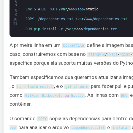
6
7
ENV 
STATIC_PATH
/
var
/
www
/
app
/
static
8
9
COPY
.
/
dependencies
.
txt
/
var
/
www
/
dependencies
.
txt
10
11
RUN 
pip 
install
-
r
/
var
/
www
/
dependencies
.
txt
A primeira linha em um
define a imagem bas
Dockerfile
caso, construiremos com base no
tiangolo
/
uwsgi
-
nginx
-
específica porque ela suporta muitas versões do Pytho
Também especificamos que queremos atualizar a imag
, o
, e o
para fazer pull e p
nano 
texto 
editor
git 
cliente
como
. As linhas com
e
GitHub
,
Bitbucket
,
ou
Gitlab
ENV
contêiner.
O comando
copia as dependências para dentro 
COPY
para analisar o arquivo
e
a
pip
dependencies
.
txt
instalar