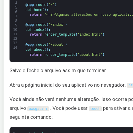
4
@
app
.
route
(
'/'
)
5
def 
home
(
)
:
6
return
"<h3>Algumas alterações em nosso aplicativ
7
8
@
app
.
route
(
'/index'
)
9
def 
index
(
)
:
10
11
return
render_template
(
'index.html'
)
12
13
@
app
.
route
(
'/about'
)
14
def 
about
(
)
:
return
render_template
(
'about.html'
)
Salve e feche o arquivo assim que terminar.
Abra a página inicial do seu aplicativo no navegador:
ht
Você ainda não verá nenhuma alteração. Isso ocorre p
arquivo
. Você pode usar
para ativar a
uwsgi
.
ini
touch
seguinte comando: