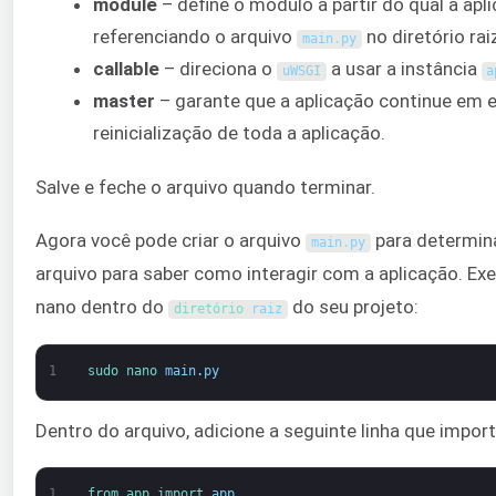
module
– define o módulo a partir do qual a ap
referenciando o arquivo
no diretório ra
main
.
py
callable
– direciona o
a usar a instância
uWSGI
a
master
– garante que a aplicação continue em e
reinicialização de toda a aplicação.
Salve e feche o arquivo quando terminar.
Agora você pode criar o arquivo
para determina
main
.
py
arquivo para saber como interagir com a aplicação. Ex
nano dentro do
do seu projeto:
diretório 
raiz
1
sudo 
nano 
main
.
py
Dentro do arquivo, adicione a seguinte linha que import
1
from 
app 
import 
app