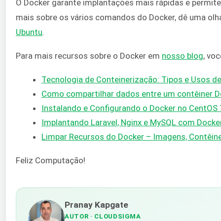
O Docker garante implantações mais rápidas e permite 
mais sobre os vários comandos do Docker, dê uma olha
Ubuntu
.
Para mais recursos sobre o Docker em
nosso blog
, vo
Tecnologia de Conteinerização: Tipos e Usos d
Como compartilhar dados entre um contêiner D
Instalando e Configurando o Docker no CentOS 
Implantando Laravel, Nginx e MySQL com Dock
Limpar Recursos do Docker – Imagens, Contêin
Feliz Computação!
Pranay Kapgate
AUTOR
· CLOUDSIGMA