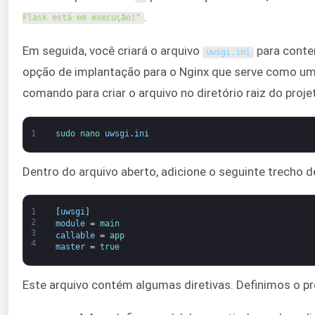
.
Flask está em execução!"
Em seguida, você criará o arquivo
para conte
uwsgi
.
ini
opção de implantação para o Nginx que serve como um 
comando para criar o arquivo no diretório raiz do proj
1
sudo 
nano 
uwsgi
.
ini
Dentro do arquivo aberto, adicione o seguinte trecho d
1
[
uwsgi
]
2
module
=
main
3
callable
=
app
4
master
=
true
Este arquivo contém algumas diretivas. Definimos o pr