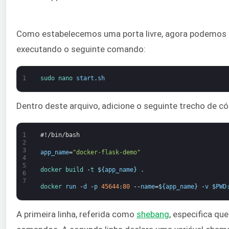
Como estabelecemos uma porta livre, agora podemos cr
executando o seguinte comando:
1
sudo 
nano 
start
.
sh
Dentro deste arquivo, adicione o seguinte trecho de có
1
#!/bin/bash
2
3
app_name
=
"docker-flask-demo"
4
5
docker
build
-
t
$
{
app_name
}
.
6
7
docker 
run
-
d
-
p
45644
:
80
--
name
=
$
{
app_name
}
-
v
$
PWD
A primeira linha, referida como
shebang
, especifica q