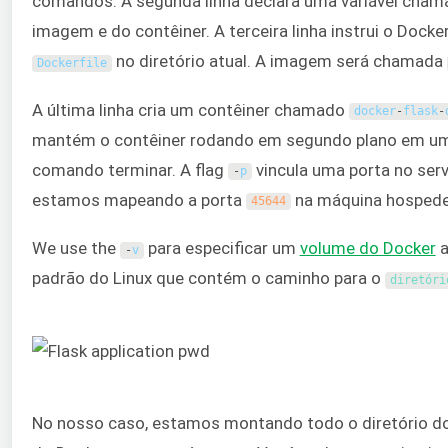
comandos. A segunda linha declara uma variável cha
imagem e do contêiner. A terceira linha instrui o Docke
no diretório atual. A imagem será chamada
Dockerfile
A última linha cria um contêiner chamado
docker
-
flask
-
mantém o contêiner rodando em segundo plano em um
comando terminar. A flag
vincula uma porta no serv
-
p
estamos mapeando a porta
na máquina hospedei
45644
We use the
para especificar um
volume do Docker
a
-
v
padrão do Linux que contém o caminho para o
diretóri
No nosso caso, estamos montando todo o diretório do 