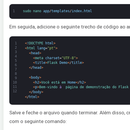
1
sudo 
nano 
app
/
templates
/
index
.
html
Em seguida, adicione o seguinte trecho de código ao a
1
<
!
DOCTYPE 
html
>
2
<
html 
lang
=
"pt"
>
3
<
head
>
4
<
meta 
charset
=
"UTF-8"
>
5
<
title
>
Flask 
Demo
<
/
title
>
6
<
/
head
>
7
8
<
body
>
9
<
h2
>
Você 
está em 
Home
<
/
h2
>
10
11
<
p
>
Bem-vindo 
à 
página de 
demonstração 
do 
Flask
12
<
/
body
>
<
/
html
>
Salve e feche o arquivo quando terminar. Além disso, c
com o seguinte comando: