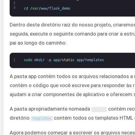
2
3
cd
/
var
/
www
/
flask_demo
Dentro deste diretório raiz do nosso projeto, criaremo
seguida, execute o seguinte comando para criar a estr
pai ao longo do caminho:
1
sudo 
mkdir
-
p
app
/
static
app
/
templates
A pasta app contém todos os arquivos relacionados a u
contêm o código que você escreve para responder às r
ajudam a criar componentes de aplicativo e oferecem 
A pasta apropriadamente nomeada
contém recu
static
diretório
contém todos os templates HTML d
templates
Agora podemos começar a escrever os arquivos necessá