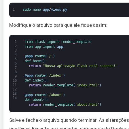
1
sudo 
nano 
app
/
views
.
py
Modifique o arquivo para que ele fique assim:
1
from 
flask 
import 
render_template
2
from 
app 
import 
app
3
4
@
app
.
route
(
'/'
)
5
def 
home
(
)
:
6
return
"Nossa aplicação Flask está rodando!"
7
8
@
app
.
route
(
'/index'
)
9
def 
index
(
)
:
10
11
return
render_template
(
'index.html'
)
12
13
@
app
.
route
(
'/about'
)
14
def 
about
(
)
:
return
render_template
(
'about.html'
)
Salve e feche o arquivo quando terminar. As alterações 
contêiner. Execute os seguintes comandos do Docker pa