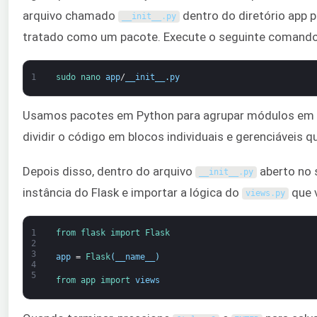
arquivo chamado
dentro do diretório app p
__init__
.
py
tratado como um pacote. Execute o seguinte comando n
1
sudo 
nano 
app
/
__init__
.
py
Usamos pacotes em Python para agrupar módulos em n
dividir o código em blocos individuais e gerenciáveis q
Depois disso, dentro do arquivo
aberto no s
__init__
.
py
instância do Flask e importar a lógica do
que v
views
.
py
1
from 
flask 
import 
Flask
2
3
app
=
Flask
(
__name__
)
4
5
from 
app 
import 
views