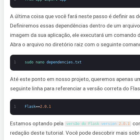
A última coisa que você fará neste passo é definir as 
Definiremos essas dependências dentro de um arqui
imagem da sua aplicação, ele executará um comando 
Abra o arquivo no diretório raiz com o seguinte coman
1
sudo 
nano 
dependencies
.
txt
Até este ponto em nosso projeto, queremos apenas u
seguinte linha para referenciar a versão correta do Fl
1
Flask
==
2.0.1
Estamos optando pela
com
versão do Flask 
version
2.0.1
redação deste tutorial. Você pode descobrir mais sobr