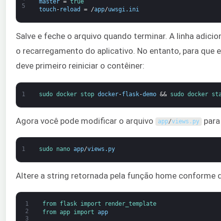
master
=
true
5
touch
-
reload
=
/
app
/
uwsgi
.
ini
Salve e feche o arquivo quando terminar. A linha adici
o recarregamento do aplicativo. No entanto, para que 
deve primeiro reiniciar o contêiner:
1
sudo 
docker 
stop 
docker
-
flask
-
demo
&&
sudo 
docker 
st
Agora você pode modificar o arquivo
para
app
/
views
.
py
1
sudo 
nano 
app
/
views
.
py
Altere a string retornada pela função home conforme 
1
from 
flask 
import 
render_template
2
from 
app 
import 
app
3