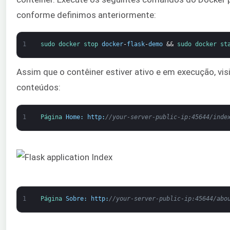
conforme definimos anteriormente:
1
sudo 
docker 
stop 
docker
-
flask
-
demo
&&
sudo 
docker 
st
Assim que o contêiner estiver ativo e em execução, visi
conteúdos:
1
Página 
Home
:
http
:
//your-server-public-ip:45644/inde
1
Página 
Sobre
:
http
:
//your-server-public-ip:45644/abo