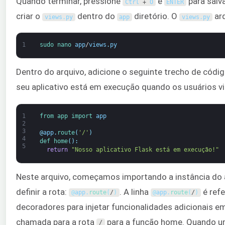
Quando terminar, pressione
e
para salv
Ctrl
+
O
ENTER
criar o
dentro do
diretório. O
arq
views
.
py
app
views
.
py
1
sudo 
nano 
app
/
views
.
py
Dentro do arquivo, adicione o seguinte trecho de códig
seu aplicativo está em execução quando os usuários vi
1
from 
app 
import 
app
2
3
@
app
.
route
(
'/'
)
4
def 
home
(
)
:
5
return
"Nosso aplicativo Flask está em execução!"
Neste arquivo, começamos importando a instância do ap
definir a rota:
. A linha
é ref
@
app
.
route
(
/
)
@
app
.
route
(
/
)
decoradores para injetar funcionalidades adicionais
chamada para a rota
para a função home. Quando um u
/