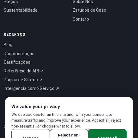
Preços
Sobre Nós
Sustentabilidade
Estudos de Caso
Contato
RECURSOS
Blog
Documentação
Certificações
Referência da API ↗
Página de Status ↗
Inteligência como Serviço ↗
We value your privacy
We use cookies to run this site and, with your consent, to
measure traffic and improve your experience. Accept all, reject
non-essential, or choose what to allow.
© 2026 CloudSigma Holding AG.
Todos os direitos reservados
.
Reject non-