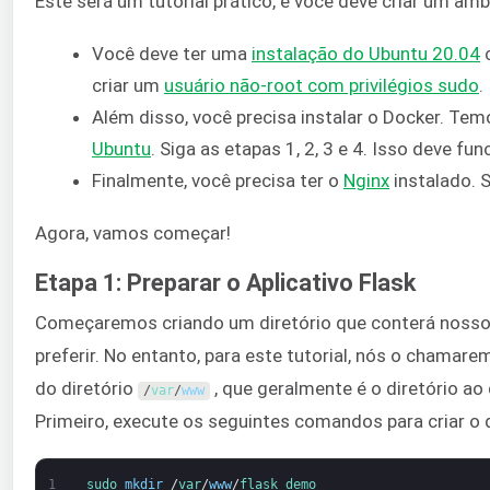
Este será um tutorial prático, e você deve criar um a
Você deve ter uma
instalação do Ubuntu 20.04
c
criar um
usuário não-root com privilégios sudo
.
Além disso, você precisa instalar o Docker. Tem
Ubuntu
. Siga as etapas 1, 2, 3 e 4. Isso deve fu
Finalmente, você precisa ter o
Nginx
instalado. 
Agora, vamos começar!
Etapa 1: Preparar o Aplicativo Flask
Começaremos criando um diretório que conterá nosso a
preferir. No entanto, para este tutorial, nós o chamar
do diretório
, que geralmente é o diretório ao
/
var
/
www
Primeiro, execute os seguintes comandos para criar o d
1
sudo 
mkdir
/
var
/
www
/
flask_demo