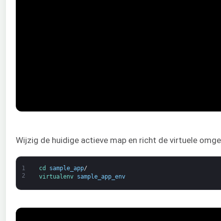
Wijzig de huidige actieve map en richt de virtuele omgev
1
cd 
sample_app
/
2
virtualenv 
sample_app_env