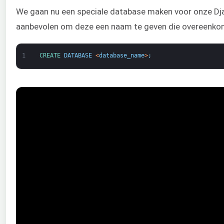
We gaan nu een speciale database maken voor onze Dj
aanbevolen om deze een naam te geven die overeenko
1
CREATE 
DATABASE
<
database_name
>
;