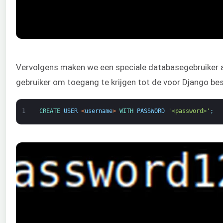
Vervolgens maken we een speciale databasegebruiker 
gebruiker om toegang te krijgen tot de voor Django b
1
CREATE 
USER
<
username
>
WITH 
PASSWORD
'<password>'
;