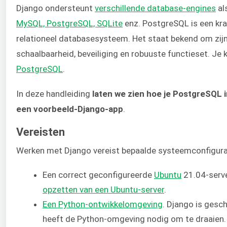
Django ondersteunt
verschillende database-engines
al
MySQL, PostgreSQL, SQLite
enz. PostgreSQL is een kra
relationeel databasesysteem. Het staat bekend om zij
schaalbaarheid, beveiliging en robuuste functieset. Je 
PostgreSQL
.
In deze handleiding
laten we zien hoe je PostgreSQL i
een voorbeeld-Django-app
.
Vereisten
Werken met Django vereist bepaalde systeemconfigura
Een correct geconfigureerde
Ubuntu
21.04-serve
opzetten van een Ubuntu-server
.
Een Python-ontwikkelomgeving
. Django is gesc
heeft de Python-omgeving nodig om te draaien.