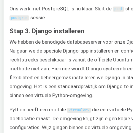
Ons werk met PostgreSQL is nu klaar. Sluit de
shel
psql
sessie.
postgres
Stap 3. Django installeren
We hebben de benodigde databaseserver voor onze Dj
Nu gaan we de speciale Django-app installeren en conf
rechtstreeks beschikbaar is vanuit de officiële Ubuntu-
methode niet aan. Hiermee wordt Django systeembreed
flexibiliteit en beheergemak installeren we Django in pla
omgeving. Het is een standaardpraktijk om Django te in
binnen een virtuele Python-omgeving.
Python heeft een module
die een virtuele 
virtualenv
doellocatie maakt. De omgeving krijgt zijn eigen kopie 
configuraties. Wijzigingen binnen de virtuele omgeving