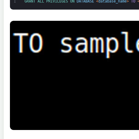
1
GRANT 
ALL 
PRIVILEGES 
ON 
DATABASE
<
database_name
>
TO