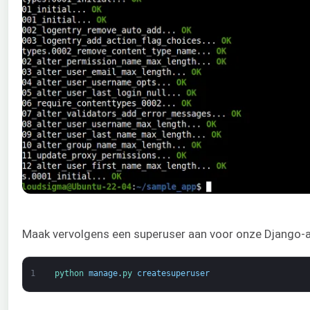
Maak vervolgens een superuser aan voor onze Django-a
1
python 
manage
.
py 
createsuperuser