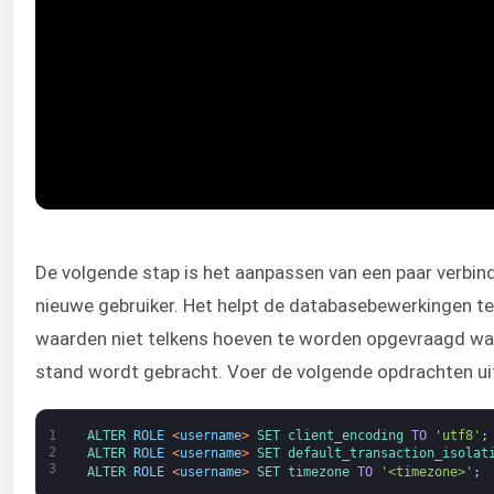
De volgende stap is het aanpassen van een paar verbi
nieuwe gebruiker. Het helpt de databasebewerkingen te
waarden niet telkens hoeven te worden opgevraagd wan
stand wordt gebracht. Voer de volgende opdrachten ui
1
ALTER 
ROLE
<
username
>
SET 
client_encoding 
TO
'utf8'
;
2
ALTER 
ROLE
<
username
>
SET 
default_transaction_isolat
3
ALTER 
ROLE
<
username
>
SET 
timezone 
TO
'<timezone>'
;