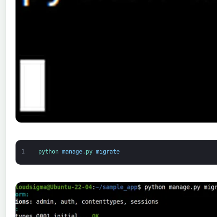
1
python 
manage
.
py 
migrate