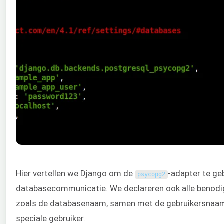
Hier vertellen we Django om de
-adapter te ge
psycopg2
databasecommunicatie. We declareren ook alle benodi
zoals de databasenaam, samen met de gebruikersnaa
speciale gebruiker.