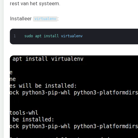
rest van het systeem.
Installeer
:
virtualenv
1
sudo 
apt 
install 
virtualenv