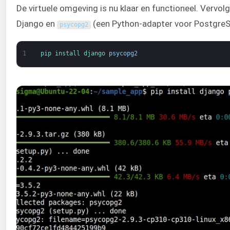
De virtuele omgeving is nu klaar en functioneel. Vervo
Django en
(een Python-adapter voor PostgreSQ
psycopg2
1
pip 
install 
django 
psycopg2