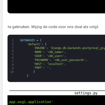
te gebruiken. Wijzig de code voor ons doel als volgt:
1
DATABASES
=
{
2
'default'
:
{
3
'ENGINE'
:
'django.db.backends.postgresql_ps
4
'NAME'
:
'<db_name>'
,
5
'USER'
:
'<db_user>'
,
6
'PASSWORD'
:
'<db_user_password>'
,
7
'HOST'
:
'localhost'
,
8
'PORT'
:
''
,
9
}
10
}