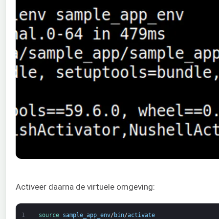
Activeer daarna de virtuele omgeving:
1
source 
sample_app_env
/
bin
/
activate