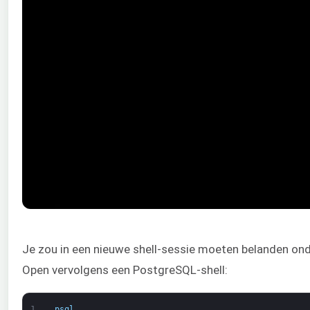
Je zou in een nieuwe shell-sessie moeten belanden on
Open vervolgens een PostgreSQL-shell:
1
psql