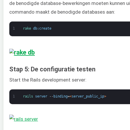
de benodigde database-bewerkingen moeten kunnen ui
commando maakt de benodigde databases aan:
1
rake 
db
:
create
Stap 5: De configuratie testen
Start the Rails development server:
1
rails 
server
--
binding
=
<
server_public_ip
>