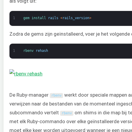
als volgt uit:
1
gem 
install 
rails
<
rails_version
>
Zodra de gems zijn geïnstalleerd, voer je het volgend
1
rbenv 
rehash
De Ruby-manager
werkt door speciale mappen a
rbenv
verwijzen naar de bestanden van de momenteel ingesc
subcommando vertelt
om shims in die map bij 
rbenv
met elk Ruby-commando over elke geïnstalleerde versie
moet elke keer worden uitgevoerd wanneer je een nieuwe