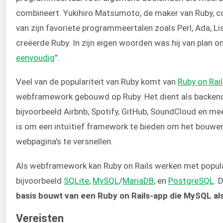
combineert. Yukihiro Matsumoto, de maker van Ruby, c
van zijn favoriete programmeertalen zoals Perl, Ada, Lisp,
creëerde Ruby. In zijn eigen woorden was hij van plan o
eenvoudig
”.
Veel van de populariteit van Ruby komt van
Ruby on Rai
webframework gebouwd op Ruby. Het dient als backend 
bijvoorbeeld Airbnb, Spotify, GitHub, SoundCloud en meer
is om een intuïtief framework te bieden om het bouwen
webpagina's te versnellen.
Als webframework kan Ruby on Rails werken met popula
bijvoorbeeld
SQLite
,
MySQL
/
MariaDB
, en
PostgreSQL
. 
basis bouwt van een Ruby on Rails-app die MySQL al
Vereisten