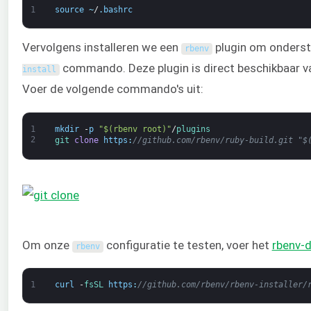
1
source
~
/
.
bashrc
Vervolgens installeren we een
plugin om onderst
rbenv
commando. Deze plugin is direct beschikbaar 
install
Voer de volgende commando's uit:
1
mkdir
-
p
"$(rbenv root)"
/
plugins
2
git 
clone
https
:
//github.com/rbenv/ruby-build.git "$
Om onze
configuratie te testen, voer het
rbenv-
rbenv
1
curl
-
fsSL 
https
:
//github.com/rbenv/rbenv-installer/