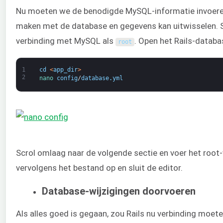
Nu moeten we de benodigde MySQL-informatie invoeren
maken met de database en gegevens kan uitwisselen. 
verbinding met MySQL als
. Open het Rails-datab
root
1
cd
<
app_dir
>
2
nano 
config
/
database
.
yml
Scrol omlaag naar de volgende sectie en voer het roo
vervolgens het bestand op en sluit de editor.
Database-wijzigingen doorvoeren
Als alles goed is gegaan, zou Rails nu verbinding mo