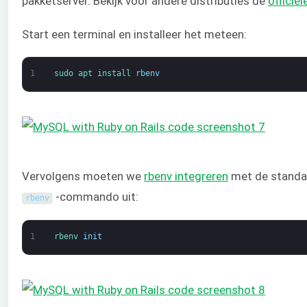
pakketserver. Bekijk voor andere distributies de
officië
Start een terminal en installeer het meteen:
1
sudo 
apt 
install 
rbenv
Vervolgens moeten we
rbenv integreren
met de standaa
-commando uit:
rbenv
1
rbenv 
init