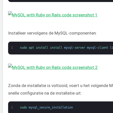
Installeer vervolgens de MySQL-componenten:
1
sudo 
apt 
install 
install 
mysql
-
server 
mysql
-
client 
l
Zonda de installatie is voltooid, voert u het volgende M
snelle configuratie na de installatie uit:
1
sudo 
mysql_secure_installation