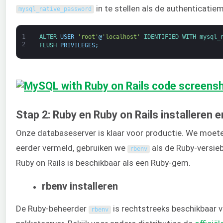
in te stellen als de authenticatie
mysql_native_password
1
ALTER 
USER
'root'
@
'localhost'
IDENTIFIED 
WITH 
mysql_
2
FLUSH 
PRIVILEGES
;
Stap 2: Ruby en Ruby on Rails installeren 
Onze databaseserver is klaar voor productie. We moeten
eerder vermeld, gebruiken we
als de Ruby-versieb
rbenv
Ruby on Rails is beschikbaar als een Ruby-gem.
rbenv installeren
De Ruby-beheerder
is rechtstreeks beschikbaar v
rbenv