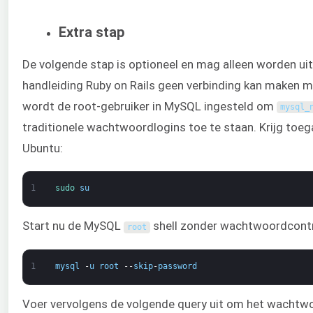
Extra stap
De volgende stap is optioneel en mag alleen worden uit
handleiding Ruby on Rails geen verbinding kan maken 
wordt de root-gebruiker in MySQL ingesteld om
mysql_
traditionele wachtwoordlogins toe te staan. Krijg toe
Ubuntu:
1
sudo 
su
Start nu de MySQL
shell zonder wachtwoordcontr
root
1
mysql
-
u
root
--
skip
-
password
Voer vervolgens de volgende query uit om het wachtwo