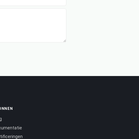
ONNEN
g
cumentatie
tificeringen