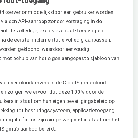
e root-toegang
04-server onmiddellijk door een gebruiker worden
via een API-aanroep zonder vertraging in de
lant de volledige, exclusieve root-toegang en
 na de eerste implementatie volledig aanpassen.
s worden gekloond, waardoor eenvoudig
 met behulp van het eigen aangepaste sjabloon van
eau over cloudservers in de CloudSigma-cloud
 en zorgen we ervoor dat deze 100% door de
uikers in staat om hun eigen beveiligingsbeleid op
ekking tot besturingssysteem, applicatietoegang
utingplatforms zijn simpelweg niet in staat om het
dSigma’s aanbod bereikt.