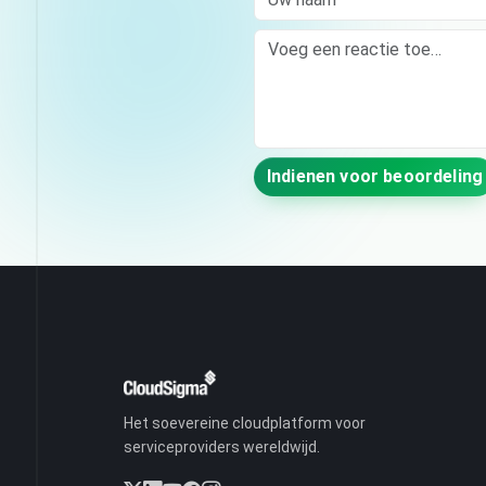
Comment
Indienen voor beoordeling
Het soevereine cloudplatform voor
serviceproviders wereldwijd.