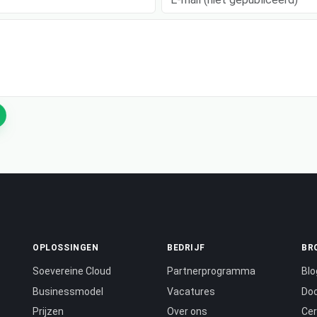
OPLOSSINGEN
BEDRIJF
BR
Soevereine Cloud
Partnerprogramma
Blo
Businessmodel
Vacatures
Do
Prijzen
Over ons
Cer