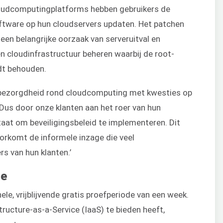
loudcomputingplatforms hebben gebruikers de
ftware op hun cloudservers updaten. Het patchen
en belangrijke oorzaak van serveruitval en
 cloudinfrastructuur beheren waarbij de root-
dt behouden.
el bezorgdheid rond cloudcomputing met kwesties op
 Dus door onze klanten aan het roer van hun
staat om beveiligingsbeleid te implementeren. Dit
oorkomt de informele inzage die veel
rs van hun klanten.’
de
le, vrijblijvende gratis proefperiode van een week.
ructure-as-a-Service (IaaS) te bieden heeft,