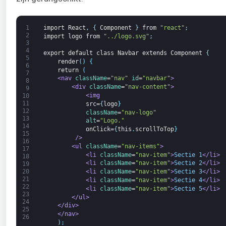
1
import
React
,
{
Component
}
from
"react"
;
2
import
logo
from
"../logo.svg"
;
3
4
export
default
class
Navbar
extends
Component
{
5
render
(
)
{
6
return
(
7
<nav 
className
=
"nav"
id
=
"navbar"
>
8
<div 
className
=
"nav-content"
>
9
<img
10
11
src=
{
logo
}
12
className
=
"nav-logo"
13
alt
=
"Logo."
14
onClick=
{
this
.
scrollToTop
}
15
         />
16
<ul 
className
=
"nav-items"
>
17
<li 
className
=
"nav-item"
>
Sectie 1
</li>
18
<li 
className
=
"nav-item"
>
Sectie 2
</li>
19
20
<li 
className
=
"nav-item"
>
Sectie 3
</li>
21
<li 
className
=
"nav-item"
>
Sectie 4
</li>
22
<li 
className
=
"nav-item"
>
Sectie 5
</li>
23
</ul>
24
</div>
25
</nav>
26
)
;