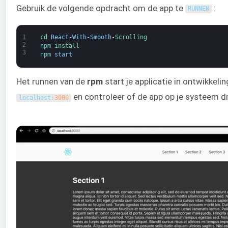
Gebruik de volgende opdracht om de app te
:
RUNNEN
1
cd 
React
-
With
-
Smooth
-
Scrolling
2
npm 
install
3
npm 
start
Het runnen van de
rpm
start je applicatie in ontwikkel
en controleer of de app op je systeem dr
localhost
:
3000