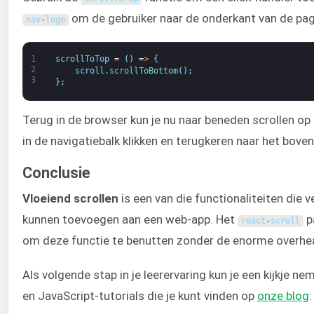
om de gebruiker naar de onderkant van de pagi
nav
-
logo
1
scrollToTop
=
(
)
=
>
{
2
scroll
.
scrollToBottom
(
)
;
3
}
;
Terug in de browser kun je nu naar beneden scrollen op 
in de navigatiebalk klikken en terugkeren naar het bove
Conclusie
Vloeiend scrollen
is een van die functionaliteiten die 
kunnen toevoegen aan een web-app. Het
pa
react
-
scroll
om deze functie te benutten zonder de enorme overhe
Als volgende stap in je leerervaring kun je een kijkje n
en JavaScript-tutorials die je kunt vinden op
onze
blog
: