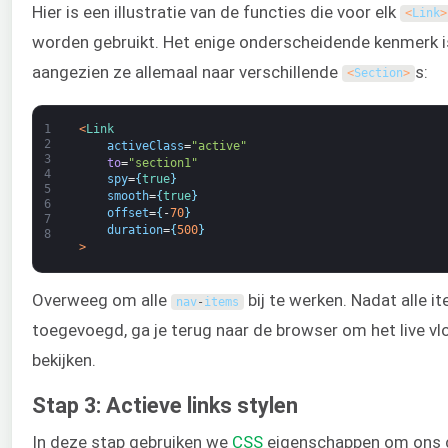
Hier is een illustratie van de functies die voor elk
<
Link
>
worden gebruikt. Het enige onderscheidende kenmerk 
aangezien ze allemaal naar verschillende
s:
<
Section
>
1
<
Link
2
activeClass
=
"active"
3
to
=
"section1"
4
spy
=
{
true
}
5
smooth
=
{
true
}
6
offset
=
{
-
70
}
7
duration
=
{
500
}
8
>
Overweeg om alle
bij te werken. Nadat alle i
nav
-
items
toegevoegd, ga je terug naar de browser om het live vl
bekijken.
Stap 3: Actieve links stylen
In deze stap gebruiken we
CSS
eigenschappen om ons 