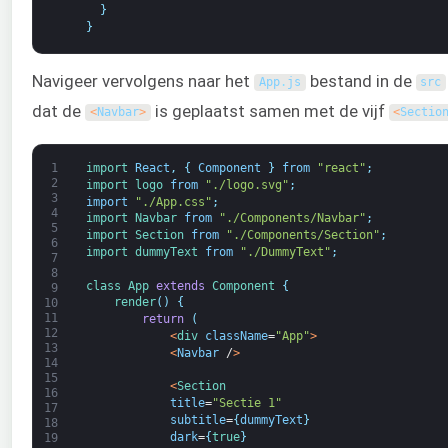
}
}
Navigeer vervolgens naar het
bestand in de
App
.
js
src
dat de
is geplaatst samen met de vijf
<
Navbar
>
<
Sectio
1
import 
React
,
{
Component
}
from
"react"
;
2
import 
logo 
from
"./logo.svg"
;
3
import
"./App.css"
;
4
import 
Navbar 
from
"./Components/Navbar"
;
5
import 
Section 
from
"./Components/Section"
;
6
import 
dummyText 
from
"./DummyText"
;
7
8
class
App
extends
Component
{
9
render
(
)
{
10
11
return
(
12
<
div 
className
=
"App"
>
13
<
Navbar
/
>
14
15
<
Section
16
title
=
"Sectie 1"
17
subtitle
=
{
dummyText
}
18
dark
=
{
true
}
19