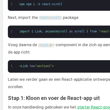
1
npm 
npm
i
-
S
react
-
scroll
Next, import the
package:
react
-
scroll
1
import
{
Link
,
animateScroll 
as
scroll
}
from
"react
Voeg daarna de
-component in die zich op een
<
Link
/
>
de app richt:
1
<
Link 
to
=
"section1"
>
Laten we verder gaan en een React-applicatie ontwerp
scrollen.
Stap 1: Kloon en voer de React-app uit
In onze handleiding gebruiken we het
starter React-pro