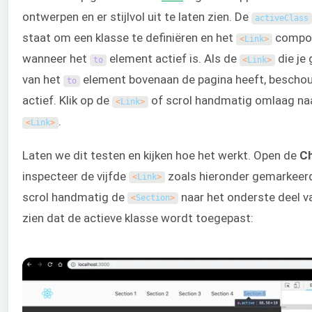
ontwerpen en er stijlvol uit te laten zien. De
activeClass
staat om een klasse te definiëren en het
compon
<
Link
>
wanneer het
element actief is. Als de
die je
to
<
Link
>
van het
element bovenaan de pagina heeft, bescho
to
actief. Klik op de
of scrol handmatig omlaag na
<
Link
>
.
<
Link
>
Laten we dit testen en kijken hoe het werkt. Open de
C
inspecteer de vijfde
zoals hieronder gemarkeerd
<
Link
>
scrol handmatig de
naar het onderste deel va
<
Section
>
zien dat de actieve klasse wordt toegepast: