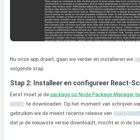
Nu onze app draait, gaan we verder en installeren we
r
volgende stap.
Stap 2: Installeer en configureer React-Scr
Eerst moet je de
package op Node Package Manager b
te downloaden. Op het moment van schrijven va
scroll
gebruiken we de meest recente release van
react
-
scrol
dat je de nieuwste versie downloadt, mocht er in de to