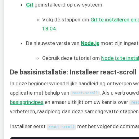
Git
geïnstalleerd op uw systeem.
Volg de stappen om
Git te installeren e
18.04
De nieuwste versie van
Node.js
moet zijn ingest
Gebruik deze tutorial om
Node.js te insta
De basisinstallatie: Installeer react-scroll
In deze beginnersvriendelijke handleiding ontwerpen w
applicatie met behulp van
. Als u vertrouw
react
-
scroll
basisprincipes
en ernaar uitkijkt om uw kennis over
rea
verbeteren, raadpleeg dan deze samengevatte stappen
Installeer eerst
met het volgende comma
react
-
scroll