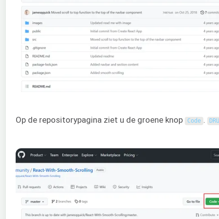
Op de repositorypagina ziet u de groene knop
.
Code
DR