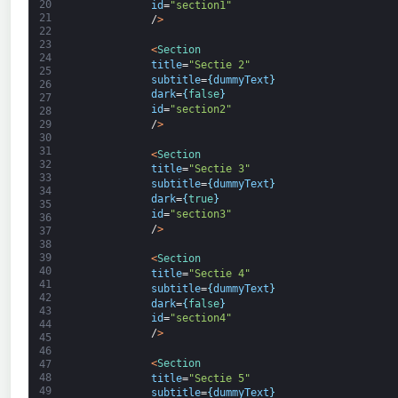
20
id
=
"section1"
21
/
>
22
23
<
Section
24
title
=
"Sectie 2"
25
subtitle
=
{
dummyText
}
26
dark
=
{
false
}
27
id
=
"section2"
28
/
>
29
30
31
<
Section
32
title
=
"Sectie 3"
33
subtitle
=
{
dummyText
}
34
dark
=
{
true
}
35
id
=
"section3"
36
/
>
37
38
39
<
Section
40
title
=
"Sectie 4"
41
subtitle
=
{
dummyText
}
42
dark
=
{
false
}
43
id
=
"section4"
44
/
>
45
46
<
Section
47
48
title
=
"Sectie 5"
49
subtitle
=
{
dummyText
}