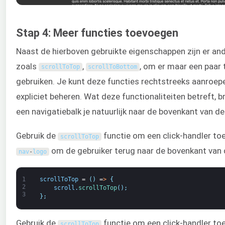
Stap 4: Meer functies toevoegen
Naast de hierboven gebruikte eigenschappen zijn er and
zoals
,
, om er maar een paar 
scrollToTop
scrollToBottom
gebruiken. Je kunt deze functies rechtstreeks aanroep
expliciet beheren. Wat deze functionaliteiten betreft, b
een navigatiebalk je natuurlijk naar de bovenkant van de
Gebruik de
functie om een click-handler to
scrollToTop
om de gebruiker terug naar de bovenkant van d
nav
-
logo
1
scrollToTop
=
(
)
=
>
{
2
scroll
.
scrollToTop
(
)
;
3
}
;
Gebruik de
functie om een click-handler to
scrollToTop