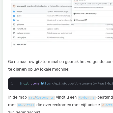
Ga nu naar uw
git
-terminal en gebruik het volgende c
te
clonen
op uw lokale machine:
1
$
git 
clone
https
:
//github.com/do-community/React-Wi
In de map
vindt u een
-bestand
src
/
Components
Navbar
.
js
met
die overeenkomen met vijf unieke
nav
-
items
<
Secti
zijn gerangschikt: