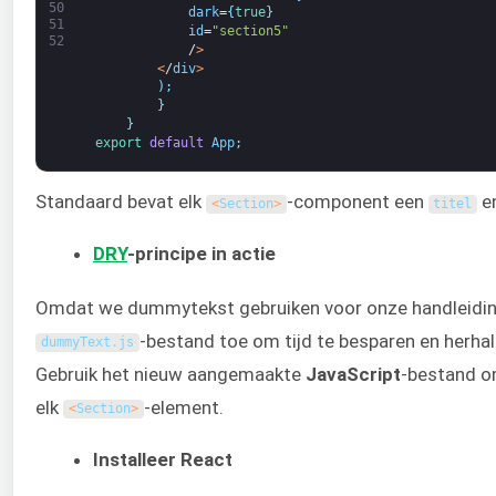
50
dark
=
{
true
}
51
id
=
"section5"
52
/
>
<
/
div
>
)
;
}
}
export 
default
App
;
Standaard bevat elk
-component een
e
<
Section
>
titel
DRY
-principe in actie
Omdat we dummytekst gebruiken voor onze handleidin
-bestand toe om tijd te besparen en herhal
dummyText
.
js
Gebruik het nieuw aangemaakte
JavaScript
-bestand o
elk
-element.
<
Section
>
Installeer React