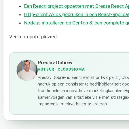
Een React-project opzetten met Create React A
Http-client Axios gebruiken in een React-applica
Node.js installeren op Centos 8: een complete g
Veel computerplezier!
Preslav Dobrev
AUTEUR
· CLOUDSIGMA
Preslav Dobrev is een creatief ontwerper bij Cl
nadruk op een consistente bedrijfsidentiteit do
traditionele en innovatieve marketingkanalen. Hij
samenvoegen van artistieke visie met strategi
impactvolle merkverhalen te creëren.