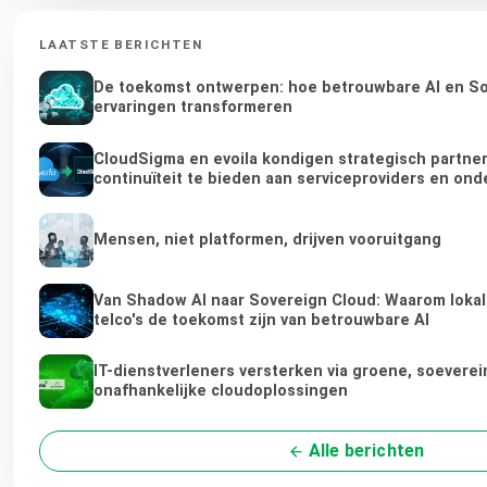
LAATSTE BERICHTEN
De toekomst ontwerpen: hoe betrouwbare AI en Sov
ervaringen transformeren
CloudSigma en evoila kondigen strategisch partn
continuïteit te bieden aan serviceproviders en on
Mensen, niet platformen, drijven vooruitgang
Van Shadow AI naar Sovereign Cloud: Waarom lokal
telco's de toekomst zijn van betrouwbare AI
IT-dienstverleners versterken via groene, soeverei
onafhankelijke cloudoplossingen
Alle berichten