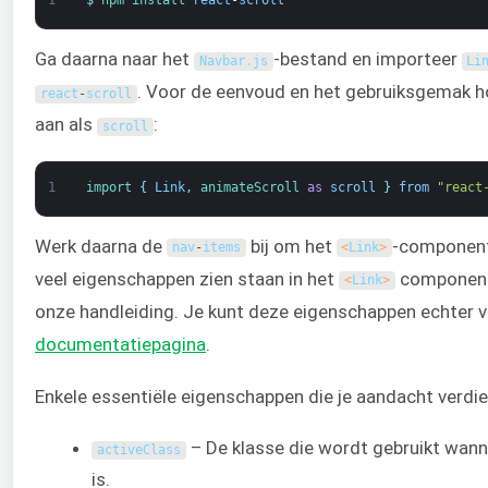
1
$
npm 
install 
react
-
scroll
Ga daarna naar het
-bestand en importeer
Navbar
.
js
Li
. Voor de eenvoud en het gebruiksgemak 
react
-
scroll
aan als
:
scroll
1
import
{
Link
,
animateScroll 
as
scroll
}
from
"react
Werk daarna de
bij om het
-component 
nav
-
items
<
Link
>
veel eigenschappen zien staan in het
component d
<
Link
>
onze handleiding. Je kunt deze eigenschappen echter 
documentatiepagina
.
Enkele essentiële eigenschappen die je aandacht verdi
– De klasse die wordt gebruikt wann
activeClass
is.