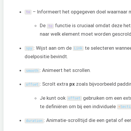
– Informeert het opgegeven doel waarnaar 
to
De
functie is cruciaal omdat deze he
to
naar welk element moet worden gescrold
: Wijst aan om de
te selecteren wanneer
spy
Link
doelpositie bevindt.
: Animeert het scrollen.
smooth
: Scrolt extra
px
zoals bijvoorbeeld paddi
offset
Je kunt ook
gebruiken om een extr
offset
te definiëren om bij een individuele
<
Secti
: Animatie-scrolltijd die een getal of een
duration