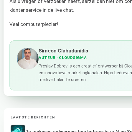
Als u vragen of verzoeken heeft, aarzel dan niet om c
klantenservice in de live chat.
Veel computerplezier!
Simeon Glabadanidis
AUTEUR
· CLOUDSIGMA
Preslav Dobrev is een creatief ontwerper bij Cl
en innovatieve marketingkanalen. Hij is bedreve
merkverhalen te creëren.
LAATSTE BERICHTEN
De toekomst ontwerpen: hoe betrouwbare AI en Sov