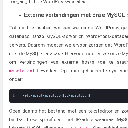
toegang tot de WordPress-database.
Externe verbindingen met onze MySQL-
Tot nu toe hebben we een werkende WordPress-geb
database. Onze MySQL-server en WordPress-databas
servers. Daarom moeten we ervoor zorgen dat WordP
met de MySQL-database. Hiervoor moeten we onze My
om verbindingen van externe hosts toe te sta
bewerken. Op Linux-gebaseerde systemen
mysqld.cnf
onder:
1
/
etc
/
mysql
/
mysql
.
conf
.
d
/
mysqld
.
cnf
Open daarna het bestand met een teksteditor en zo
bind-address specificeert het IP-adres waarnaar MySQ