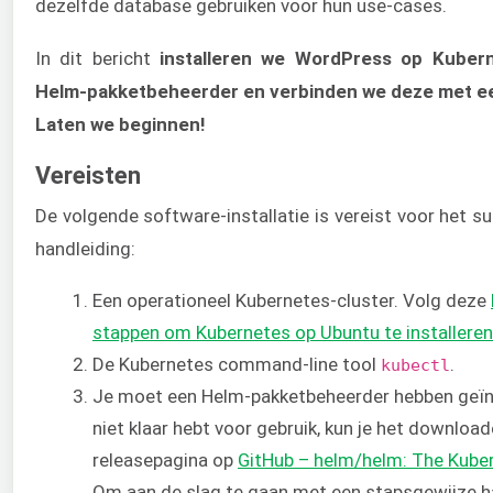
dezelfde database gebruiken voor hun use-cases.
In dit bericht
installeren we WordPress op Kuber
Helm-pakketbeheerder en verbinden we deze met e
Laten we beginnen!
Vereisten
De volgende software-installatie is vereist voor het s
handleiding:
Een operationeel Kubernetes-cluster. Volg deze
stappen om Kubernetes op Ubuntu te installeren
De Kubernetes command-line tool
.
kubectl
Je moet een Helm-pakketbeheerder hebben geïns
niet klaar hebt voor gebruik, kun je het download
releasepagina op
GitHub – helm/helm: The Kube
Om aan de slag te gaan met een stapsgewijze ha