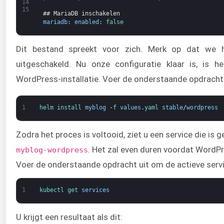
14
15
## MariaDB inschakelen
mariadb
:
enabled
:
false
Dit bestand spreekt voor zich. Merk op dat we 
uitgeschakeld. Nu onze configuratie klaar is, is 
WordPress-installatie. Voer de onderstaande opdracht 
1
helm 
install 
myblog
-
f
values
.
yaml 
stable
/
wordpress
Zodra het proces is voltooid, ziet u een service die i
. Het zal even duren voordat WordPre
myblog-wordpress
Voer de onderstaande opdracht uit om de actieve servi
1
kubectl 
get 
services
U krijgt een resultaat als dit: