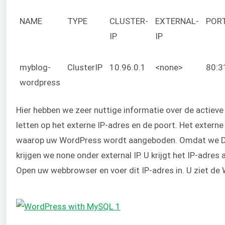
NAME
TYPE
CLUSTER-
EXTERNAL-
POR
IP
IP
myblog-
ClusterIP
10.96.0.1
<none>
80:3
wordpress
Hier hebben we zeer nuttige informatie over de actiev
letten op het externe IP-adres en de poort. Het externe
waarop uw WordPress wordt aangeboden. Omdat we Do
krijgen we none onder external IP. U krijgt het IP-adres
Open uw webbrowser en voer dit IP-adres in. U ziet de