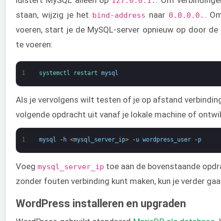
luistert MySQL alleen op
. Om verbindinge
127.0.0.1.
staan, wijzig je het
naar
. Om
bind-address
0.0.0.0.
voeren, start je de MySQL-server opnieuw op door de
te voeren:
1
systemctl 
restart 
mysql
Als je vervolgens wilt testen of je op afstand verbindi
volgende opdracht uit vanaf je lokale machine of ontwi
1
mysql
-
h
<
mysql_server_ip
>
-
u
wordpress_user
-
p
Voeg
toe aan de bovenstaande opdrac
mysql_server_ip
zonder fouten verbinding kunt maken, kun je verder gaa
WordPress installeren en upgraden