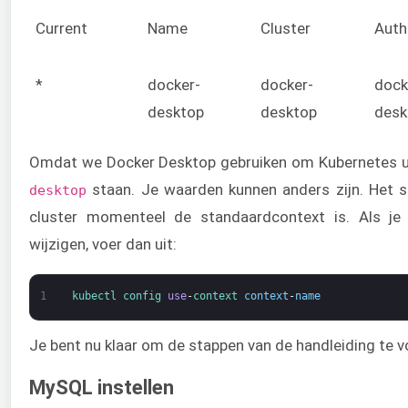
Current
Name
Cluster
Auth
*
docker-
docker-
dock
desktop
desktop
desk
Omdat we Docker Desktop gebruiken om Kubernetes uit
staan. Je waarden kunnen anders zijn. Het st
desktop
cluster momenteel de standaardcontext is. Als je
wijzigen, voer dan uit:
1
kubectl 
config 
use
-
context 
context
-
name
Je bent nu klaar om de stappen van de handleiding te v
MySQL instellen