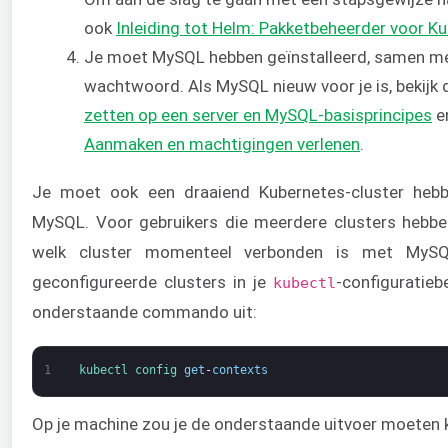
ook
Inleiding tot Helm: Pakketbeheerder voor K
Je moet MySQL hebben geïnstalleerd, samen met
wachtwoord. Als MySQL nieuw voor je is, bekijk
zetten op een server en MySQL-basisprincipes
e
Aanmaken en machtigingen verlenen
.
Je moet ook een draaiend Kubernetes-cluster heb
MySQL. Voor gebruikers die meerdere clusters hebbe
welk cluster momenteel verbonden is met MySQL
geconfigureerde clusters in je
-configuratieb
kubectl
onderstaande commando uit:
1
kubectl 
config 
get
-
contexts
Op je machine zou je de onderstaande uitvoer moeten k