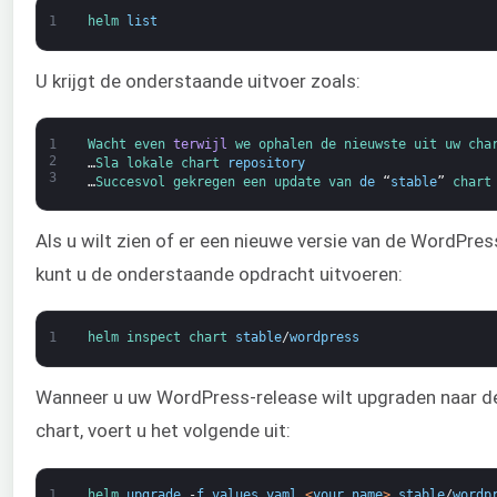
1
helm 
list
U krijgt de onderstaande uitvoer zoals:
1
Wacht 
even 
terwijl
we 
ophalen 
de 
nieuwste 
uit 
uw 
cha
2
…
Sla 
lokale 
chart 
repository
3
…
Succesvol 
gekregen 
een 
update 
van 
de
“
stable
”
chart
Als u wilt zien of er een nieuwe versie van de WordPres
kunt u de onderstaande opdracht uitvoeren:
1
helm 
inspect 
chart 
stable
/
wordpress
Wanneer u uw WordPress-release wilt upgraden naar 
chart, voert u het volgende uit:
1
helm 
upgrade
-
f
values
.
yaml
<
your_name
>
stable
/
wordp