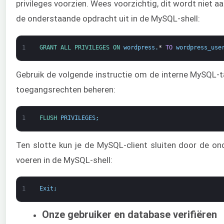
privileges voorzien. Wees voorzichtig, dit wordt niet a
de onderstaande opdracht uit in de MySQL-shell:
1
GRANT 
ALL 
PRIVILEGES 
ON 
wordpress
.
*
TO
wordpress_use
Gebruik de volgende instructie om de interne MySQL-ta
toegangsrechten beheren:
1
FLUSH 
PRIVILEGES
;
Ten slotte kun je de MySQL-client sluiten door de on
voeren in de MySQL-shell:
1
Exit
;
Onze gebruiker en database verifiëren