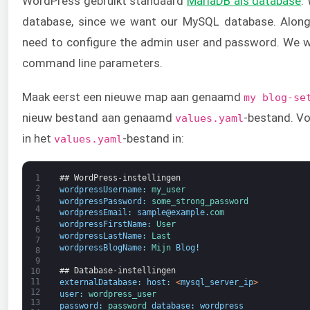
WordPress gebruikt standaard
MariaDB als database
.
database, since we want our MySQL database. Along
need to configure the admin user and password. We wi
command line parameters.
Maak eerst een nieuwe map aan genaamd
my blog-se
nieuw bestand aan genaamd
-bestand. V
values.yaml
in het
-bestand in:
values.yaml
1
## WordPress-instellingen
2
wordpressUsername
:
my_user
3
wordpressPassword
:
some_strong_password
4
wordpressEmail
:
sample
@
example
.
com
5
wordpressFirstName
:
User
6
wordpressLastName
:
Last
7
wordpressBlogName
:
Mijn 
Blog
!
8
9
## Database-instellingen
10
11
externalDatabase
:
host
:
<
mysql_server_ip
>
12
user
:
wordpress_user
13
password
:
password 
database
:
wordpress