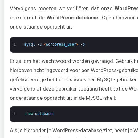
Vervolgens moeten we verifiëren dat onze
WordPre
maken met de
WordPress-database.
Open hiervoor 
onderstaande opdracht uit:
1
mysql
-
u
<
wordpress_user
>
-
p
Er zal om het wachtwoord worden gevraagd. Gebruik h
hierboven hebt ingevoerd voor een WordPress-gebruiker.
gefeliciteerd, je hebt met succes een MySQL-gebruiker
vervolgens of deze gebruiker toegang heeft tot de Wo
onderstaande opdracht uit in de MySQL-shell:
1
show 
databases
Als je hieronder je WordPress-database ziet, heeft je 