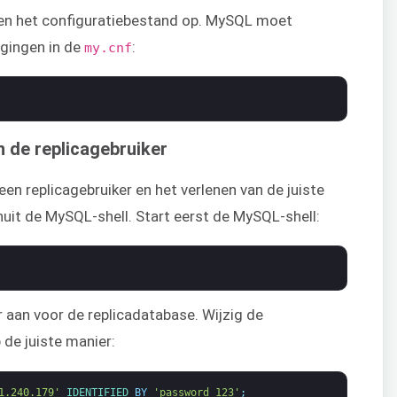
gen het configuratiebestand op. MySQL moet
gingen in de
:
my.cnf
 de replicagebruiker
en replicagebruiker en het verlenen van de juiste
uit de MySQL-shell. Start eerst de MySQL-shell:
 aan voor de replicadatabase. Wijzig de
de juiste manier:
1.240.179'
IDENTIFIED 
BY
'password_123'
;