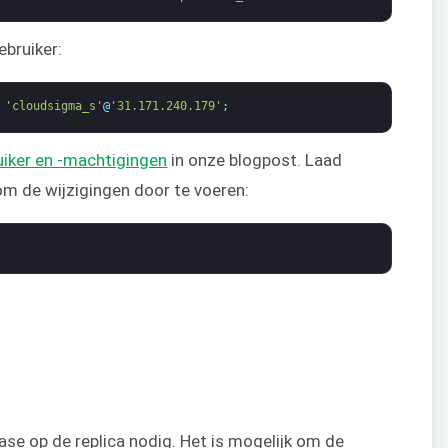
ebruiker:
'cloudsigma_s'
@
'31.171.240.179'
;
iker en -machtigingen
in onze blogpost. Laad
om de wijzigingen door te voeren:
se op de replica nodig. Het is mogelijk om de