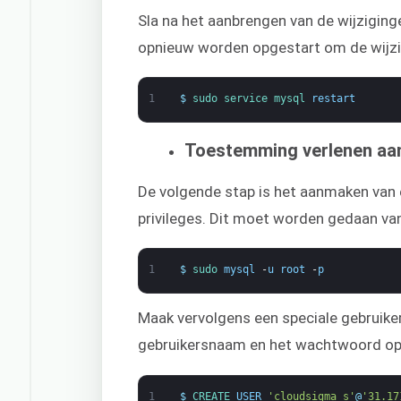
Sla na het aanbrengen van de wijzigin
opnieuw worden opgestart om de wijzi
1
$
sudo 
service 
mysql 
restart
Toestemming verlenen aan
De volgende stap is het aanmaken van e
privileges. Dit moet worden gedaan van
1
$
sudo 
mysql
-
u
root
-
p
Maak vervolgens een speciale gebruiker
gebruikersnaam en het wachtwoord op 
1
$
CREATE 
USER
'cloudsigma_s'
@
'31.17