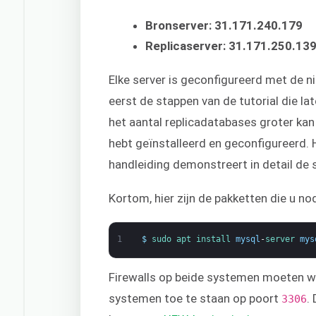
Bronserver: 31.171.240.179
Replicaserver: 31.171.250.13
Elke server is geconfigureerd met de 
eerst de stappen van de tutorial die la
het aantal replicadatabases groter kan 
hebt geïnstalleerd en geconfigureerd. 
handleiding demonstreert in detail de
Kortom, hier zijn de pakketten die u no
1
$
sudo 
apt 
install 
mysql
-
server 
mys
Firewalls op beide systemen moeten w
systemen toe te staan op poort
.
3306