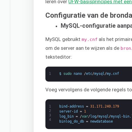
leren over
UFW-basisprincipes met een
Configuratie van de brond
MySQL-configuratie aanp
MySQL gebruikt
als het primair
my.cnf
om de server aan te wijzen als de
bron
teksteditor:
1
$
sudo 
nano
/
etc
/
mysql
/
my
.
cnf
Voeg vervolgens de volgende regels t
1
bind
-
address
=
31.171.240.179
2
server
-
id
=
1
3
log_bin
=
/
var
/
log
/
mysql
/
mysql
-
bin
.
4
binlog_do_db
=
newdatabase