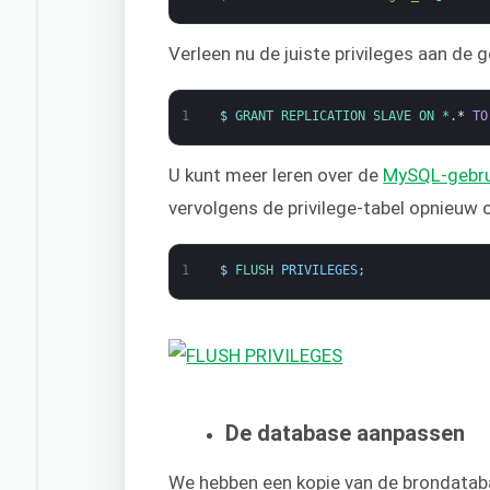
Verleen nu de juiste privileges aan de g
1
$
GRANT 
REPLICATION 
SLAVE 
ON *
.
*
TO
U kunt meer leren over de
MySQL-gebru
vervolgens de privilege-tabel opnieuw 
1
$
FLUSH 
PRIVILEGES
;
De database aanpassen
We hebben een kopie van de brondataba